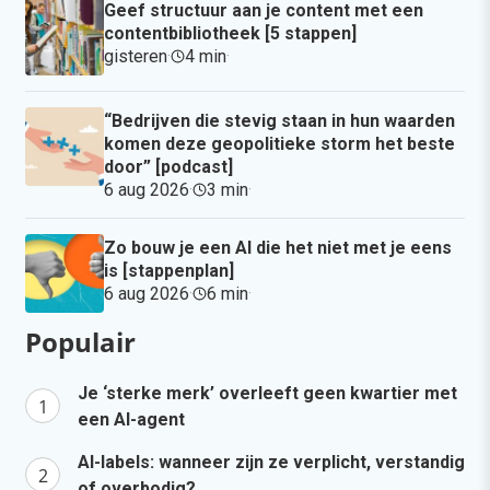
Geef structuur aan je content met een
contentbibliotheek [5 stappen]
gisteren
·
4 min
·
“Bedrijven die stevig staan in hun waarden
komen deze geopolitieke storm het beste
door” [podcast]
6 aug 2026
·
3 min
·
Zo bouw je een AI die het niet met je eens
is [stappenplan]
6 aug 2026
·
6 min
·
Populair
Je ‘sterke merk’ overleeft geen kwartier met
een AI-agent
AI-labels: wanneer zijn ze verplicht, verstandig
of overbodig?