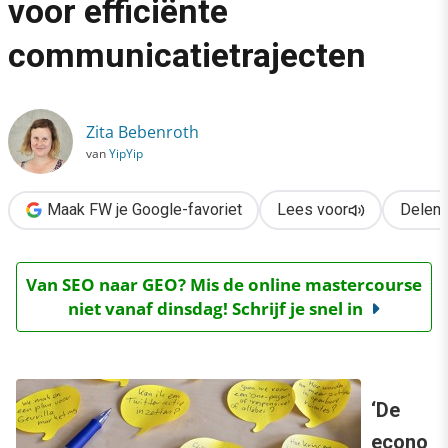
voor efficiënte
›
communicatietrajecten
10 gouden besparingstips voor efficiënte communicatietraject
Zita Bebenroth
van
YipYip
Maak FW je Google-favoriet
Lees voor
Delen
Van SEO naar GEO? Mis de online mastercourse
niet vanaf dinsdag! Schrijf je snel in
‘De
econo