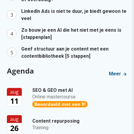
LinkedIn Ads is niet te duur, je biedt gewoon te
veel
Zo bouw je een AI die het niet met je eens is
[stappenplan]
Geef structuur aan je content met een
contentbibliotheek [5 stappen]
Agenda
Meer
SEO & GEO met AI
aug
Online mastercourse
11
Beoordeeld met een 9!
aug
Content repurposing
26
Training