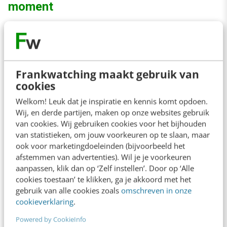
moment
Het is zover, je concept is gereed en lijkt te
staan als een huis. Toch heb je nog goedkeuring
nodig van een belangrijke manager. Plan je
Frankwatching maakt gebruik van
presentatie op een strategisch moment. Je
cookies
bent ver genoeg om een overtuigend verhaal
Welkom! Leuk dat je inspiratie en kennis komt opdoen.
Wij, en derde partijen, maken op onze websites gebruik
neer te zetten: maar er is nog ruimte voor
van cookies. Wij gebruiken cookies voor het bijhouden
bijsturing. Als je toehoorders geen input meer
van statistieken, om jouw voorkeuren op te slaan, maar
ook voor marketingdoeleinden (bijvoorbeeld het
mogen geven, ben je al te laat. Als je idee nog
afstemmen van advertenties). Wil je je voorkeuren
zo vaag is dat niemand snapt wat je bedoelt,
aanpassen, klik dan op ‘Zelf instellen’. Door op ‘Alle
cookies toestaan’ te klikken, ga je akkoord met het
roep je te veel vragen op die je allemaal weer
gebruik van alle cookies zoals
omschreven in onze
moet beantwoorden. Kortom, een juiste
cookieverklaring
.
inschatting van de zeggingskracht van je
Powered by CookieInfo