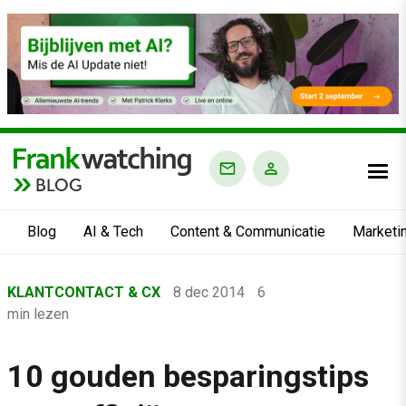
BLOG
Blog
AI & Tech
Content & Communicatie
Marketi
Home
KLANTCONTACT & CX
8 dec 2014
6
›
min lezen
Blog
›
10 gouden besparingstips
Klantcontact & CX