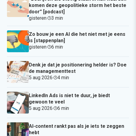
komen deze geopolitieke storm het beste
door” [podcast]
gisteren
·
3 min
·
Zo bouw je een AI die het niet met je eens
is [stappenplan]
gisteren
·
6 min
·
Denk je dat je positionering helder is? Doe
de managementtest
5 aug 2026
·
4 min
·
LinkedIn Ads is niet te duur, je biedt
gewoon te veel
5 aug 2026
·
6 min
·
AI-content rankt pas als je iets te zeggen
hebt