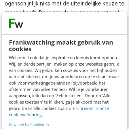
ogenschijnlijk niks met de uiteindelijke keuze te
maken heeft. Denk aan de keuze voor het wel-
of niet accepteren van cookies of de
mogelijkheid om aan een kort onderzoekje
mee te doen.
Frankwatching maakt gebruik van
cookies
Bied een alternatief
Welkom! Leuk dat je inspiratie en kennis komt opdoen.
Wij, en derde partijen, maken op onze websites gebruik
van cookies. Wij gebruiken cookies voor het bijhouden
Als je een alternatief biedt, komen mensen in
van statistieken, om jouw voorkeuren op te slaan, maar
ook voor marketingdoeleinden (bijvoorbeeld het
een ‘keuzemodus’ waardoor ze geneigd zijn op
afstemmen van advertenties). Wil je je voorkeuren
een volgend verzoek ook eerder een keuze te
aanpassen, klik dan op ‘Zelf instellen’. Door op ‘Alle
maken. Zo kun je één button aanbieden,
cookies toestaan’ te klikken, ga je akkoord met het
gebruik van alle cookies zoals
omschreven in onze
bijvoorbeeld ‘toevoegen aan winkelwagen’. Dan
cookieverklaring
.
bied je als het ware de keuze om het product
Powered by CookieInfo