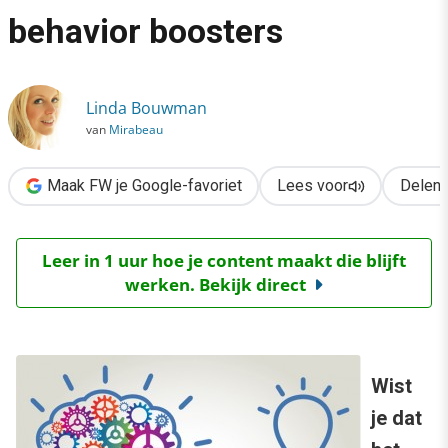
›
behavior boosters
Hoe beïnvloed je het consumentenbrein? 3 behavior boosters
Linda Bouwman
van
Mirabeau
Maak FW je Google-favoriet
Lees voor
Delen
Leer in 1 uur hoe je content maakt die blijft
werken. Bekijk direct
Wist
je dat