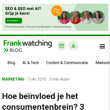
BLOG
Blog
AI & Tech
Content & Communicatie
Marketi
Home
MARKETING
7 okt 2015
5 min lezen
›
Blog
Hoe beïnvloed je het
›
consumentenbrein? 3
Marketing