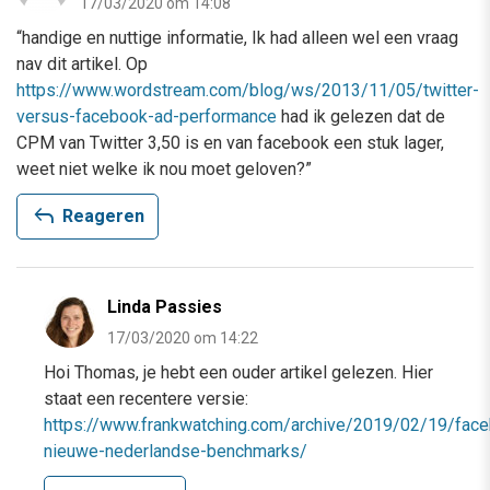
17/03/2020 om 14:08
“handige en nuttige informatie, Ik had alleen wel een vraag
nav dit artikel. Op
https://www.wordstream.com/blog/ws/2013/11/05/twitter-
versus-facebook-ad-performance
had ik gelezen dat de
CPM van Twitter 3,50 is en van facebook een stuk lager,
weet niet welke ik nou moet geloven?”
reply
Reageren
Linda Passies
17/03/2020 om 14:22
Hoi Thomas, je hebt een ouder artikel gelezen. Hier
staat een recentere versie:
https://www.frankwatching.com/archive/2019/02/19/fa
nieuwe-nederlandse-benchmarks/