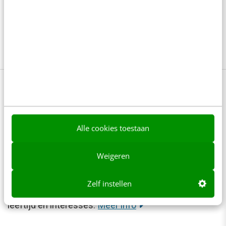
je posts te halen. Want, alle benchmarks ten
spijt is er natuurlijk maar één ding waarmee je
echt het verschil maakt. En dat is je content.
In 1 uur de basis van Facebook &
Instagram Ads [online cursus]
Alle cookies toestaan
Aan de slag met social media advertising? Bekijk
onze online cursus Facebook & Instagram
Weigeren
adverteren (basis). Je leert in 1 uur Ads maken en
Zelf instellen
hoe je doelgroep bereiken op basis van o.a. locatie,
leeftijd en interesses.
Meer info