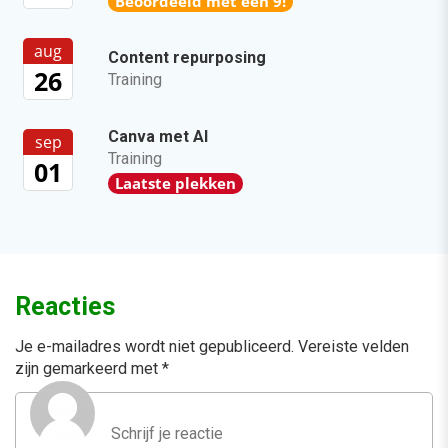
Beoordeeld met een 9!
aug
Content repurposing
26
Training
Canva met AI
sep
Training
01
Laatste plekken
Reacties
Je e-mailadres wordt niet gepubliceerd.
Vereiste velden
zijn gemarkeerd met
*