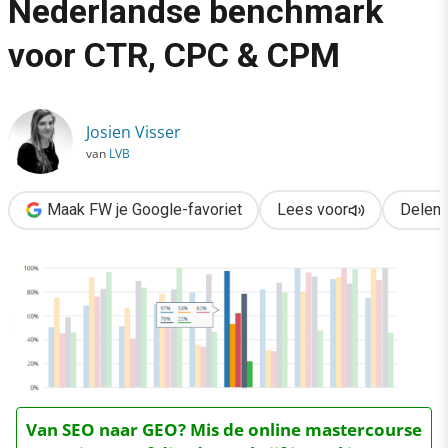
Nederlandse benchmark
›
voor CTR, CPC & CPM
Facebookcampagnes: Nederlandse benchmark voor CTR, CPC
Josien Visser
van
LVB
Maak FW je Google-favoriet
Lees voor
Delen
Van SEO naar GEO? Mis de online mastercourse