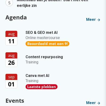
eerlijke zin
Agenda
Meer
SEO & GEO met AI
aug
Online mastercourse
11
Beoordeeld met een 9!
aug
Content repurposing
26
Training
Canva met AI
sep
Training
01
Laatste plekken
Events
Meer