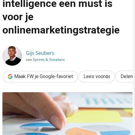
intelligence een must is
›
voor je
Waarom competitive intelligence een must is voor je onlinemar
onlinemarketingstrategie
Gijs Seubers
van
Sprints & Sneakers
Maak FW je Google-favoriet
Lees voor
Delen