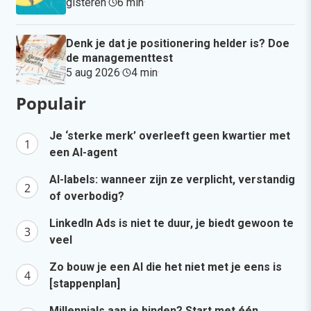
gisteren
·
6 min
·
Denk je dat je positionering helder is? Doe
de managementtest
5 aug 2026
·
4 min
·
Populair
Je ‘sterke merk’ overleeft geen kwartier met
een AI-agent
AI-labels: wanneer zijn ze verplicht, verstandig
of overbodig?
LinkedIn Ads is niet te duur, je biedt gewoon te
veel
Zo bouw je een AI die het niet met je eens is
[stappenplan]
Millennials aan je binden? Start met één