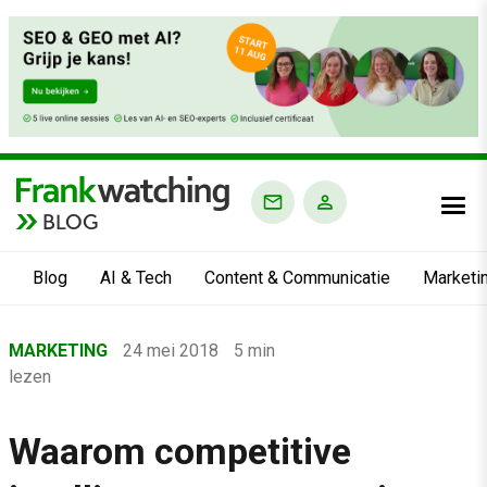
BLOG
Blog
AI & Tech
Content & Communicatie
Marketi
Home
MARKETING
24 mei 2018
5 min
›
lezen
Blog
›
Waarom competitive
Marketing