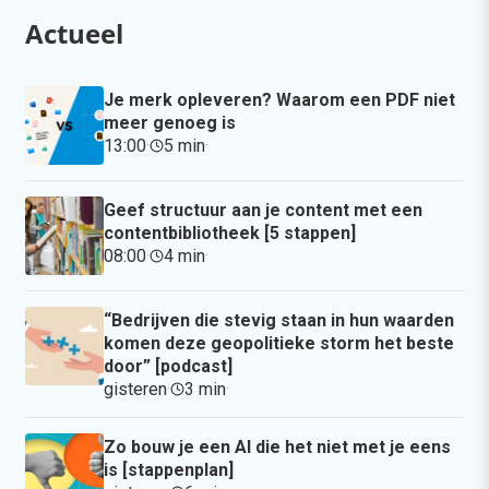
Actueel
Je merk opleveren? Waarom een PDF niet
meer genoeg is
13:00
·
5 min
·
Geef structuur aan je content met een
contentbibliotheek [5 stappen]
08:00
·
4 min
·
“Bedrijven die stevig staan in hun waarden
komen deze geopolitieke storm het beste
door” [podcast]
gisteren
·
3 min
·
Zo bouw je een AI die het niet met je eens
is [stappenplan]