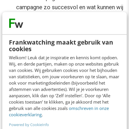
campagne zo succesvol en wat kunnen wij
hiervan leren?
Ga om met een
information overload
:
focus op de belangrijkste KPI’s en
Frankwatching maakt gebruik van
benchmark ze ten opzichte van de
cookies
concurrentie. Dan voorkom je een
Welkom! Leuk dat je inspiratie en kennis komt opdoen.
onverantwoorde focus op irrelevante en
Wij, en derde partijen, maken op onze websites gebruik
van cookies. Wij gebruiken cookies voor het bijhouden
geïsoleerde metrics.
van statistieken, om jouw voorkeuren op te slaan, maar
Audit je media- en/of online-bureau: we
ook voor marketingdoeleinden (bijvoorbeeld het
afstemmen van advertenties). Wil je je voorkeuren
hebben de afgelopen jaren veel geld
aanpassen, klik dan op ‘Zelf instellen’. Door op ‘Alle
uitgegeven aan strategisch advies. Wat is
cookies toestaan’ te klikken, ga je akkoord met het
hieraan nou echt anders dan de resultaten
gebruik van alle cookies zoals
omschreven in onze
cookieverklaring
.
die ons bureau ons laat zien? Doen we het
Powered by CookieInfo
echt goed in vergelijking met anderen?