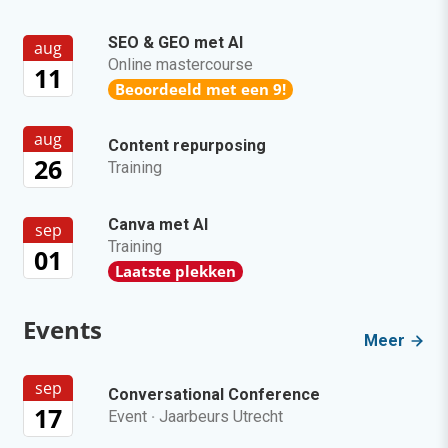
SEO & GEO met AI
aug
Online mastercourse
11
Beoordeeld met een 9!
aug
Content repurposing
26
Training
Canva met AI
sep
Training
01
Laatste plekken
Events
Meer
sep
Conversational Conference
17
Event
·
Jaarbeurs Utrecht