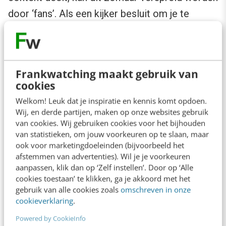
door ‘fans’. Als een kijker besluit om je te
volgen op IGTV, volgt diegene ook automatisch
je reguliere Instagram-account. Win-win!
Frankwatching maakt gebruik van
Overigens is het belangrijk om een goede,
cookies
aantrekkelijke coverfoto in te stellen bij de
Welkom! Leuk dat je inspiratie en kennis komt opdoen.
video die je uploadt. Op die manier is de kans
Wij, en derde partijen, maken op onze websites gebruik
groter dat kijkers op je video klikken als je in
van cookies. Wij gebruiken cookies voor het bijhouden
van statistieken, om jouw voorkeuren op te slaan, maar
het overzicht van één van de categorieën
ook voor marketingdoeleinden (bijvoorbeeld het
verschijnt.
afstemmen van advertenties). Wil je je voorkeuren
aanpassen, klik dan op ‘Zelf instellen’. Door op ‘Alle
cookies toestaan’ te klikken, ga je akkoord met het
5. Nieuwe advertentiemogelijkheden
gebruik van alle cookies zoals
omschreven in onze
cookieverklaring
.
Op dit moment zijn er nog geen advertenties te
Powered by CookieInfo