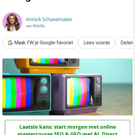
›
IGTV: 6 mogelijkheden van Instagram TV
Annick Schavemaker
van
WebNL
Maak FW je Google-favoriet
Lees voor
Delen
Laatste kans: start morgen met online
mastercourse SEO & GEO met AI. Direct