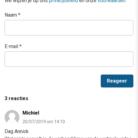
We wijzen je op ons
privacybeleid
en onze
voorwaarden
.
Naam
*
E-mail
*
3 reacties
Michiel
20/07/2019 om 14:10
Dag Annick