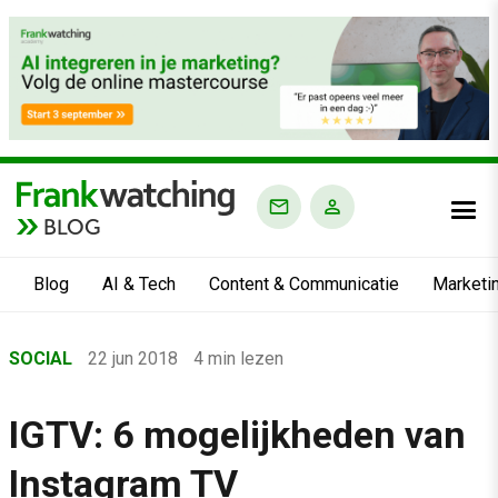
BLOG
Blog
AI & Tech
Content & Communicatie
Marketi
Home
SOCIAL
22 jun 2018
4 min lezen
›
Blog
IGTV: 6 mogelijkheden van
›
Instagram TV
Social