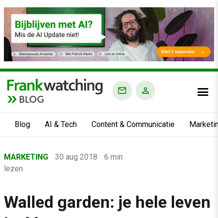
BLOG
Blog
AI & Tech
Content & Communicatie
Marketi
Home
MARKETING
30 aug 2018
6 min
›
lezen
Blog
›
Walled garden: je hele leven
Marketing