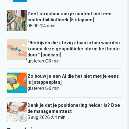
Geef structuur aan je content met een
contentbibliotheek [5 stappen]
08:00
·
4 min
·
“Bedrijven die stevig staan in hun waarden
komen deze geopolitieke storm het beste
door” [podcast]
gisteren
·
3 min
·
Zo bouw je een AI die het niet met je eens
is [stappenplan]
gisteren
·
6 min
·
Denk je dat je positionering helder is? Doe
de managementtest
5 aug 2026
·
4 min
·