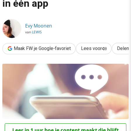
in één app
›
Walled garden: je hele leven in één app
Evy Moonen
van
LEWIS
Maak FW je Google-favoriet
Lees voor
Delen
Leer in 1 uur hoe je content maakt die blijft