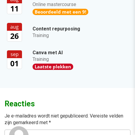
Online mastercourse
11
Beoordeeld met een 9!
aug
Content repurposing
26
Training
Canva met AI
sep
Training
01
Laatste plekken
Reacties
Je e-mailadres wordt niet gepubliceerd.
Vereiste velden
zijn gemarkeerd met
*