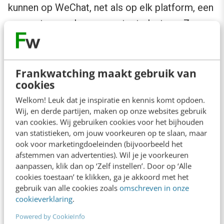
kunnen op WeChat, net als op elk platform, een
account aanmaken en content plaatsen. Ze
kunnen volgers direct bereiken met
aanbiedingen en promotionele acties. Het
verschil met andere platformen is dat Wechat
Frankwatching maakt gebruik van
cookies
gebruikers ook binnen de app laat afrekenen
Welkom! Leuk dat je inspiratie en kennis komt opdoen.
door middel van de WeChat Wallet. Daarnaast
Wij, en derde partijen, maken op onze websites gebruik
wordt WeChat gebruikt om offline sales te
van cookies. Wij gebruiken cookies voor het bijhouden
van statistieken, om jouw voorkeuren op te slaan, maar
stimuleren, bijvoorbeeld door het pushen van
ook voor marketingdoeleinden (bijvoorbeeld het
kortingsbonnen en het geven van rewards bij
afstemmen van advertenties). Wil je je voorkeuren
aanpassen, klik dan op ‘Zelf instellen’. Door op ‘Alle
een aankoop.
cookies toestaan’ te klikken, ga je akkoord met het
gebruik van alle cookies zoals
omschreven in onze
Privacyhel
cookieverklaring
.
Powered by CookieInfo