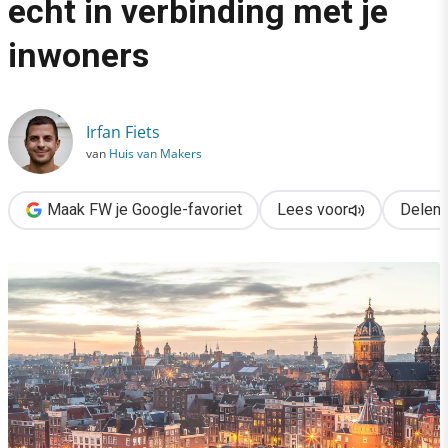
echt in verbinding met je
›
inwoners
Burgemeesters, zo kom je echt in verbinding met je inwoners
Irfan Fiets
van
Huis van Makers
Maak FW je Google-favoriet
Lees voor
Delen