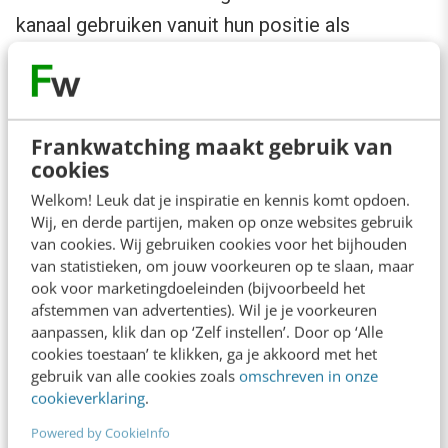
kanaal gebruiken vanuit hun positie als
burgemeester. En dit is opvallend, want
LinkedIn
is een zakelijk kanaal om voornamelijk
zakelijke boodschappen te verspreiden. Maar
Frankwatching maakt gebruik van
kom je via dit platform echt in verbinding met
cookies
je eigen inwoners?
Welkom! Leuk dat je inspiratie en kennis komt opdoen.
Wij, en derde partijen, maken op onze websites gebruik
LinkedIn (zakelijk) versus Facebook
van cookies. Wij gebruiken cookies voor het bijhouden
van statistieken, om jouw voorkeuren op te slaan, maar
(het volk)
ook voor marketingdoeleinden (bijvoorbeeld het
afstemmen van advertenties). Wil je je voorkeuren
aanpassen, klik dan op ‘Zelf instellen’. Door op ‘Alle
Dus hoewel veel burgemeesters actief zijn op
cookies toestaan’ te klikken, ga je akkoord met het
social media, is het de vraag of ze hiermee het
gebruik van alle cookies zoals
omschreven in onze
cookieverklaring
.
juiste doel onder inwoners behalen. Als je naar
onderstaande grafiek kijkt, zie je hoeveel
Powered by CookieInfo