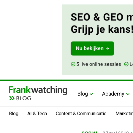
Blog
Academy
BLOG
Blog
AI & Tech
Content & Communicatie
Marketi
Home