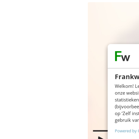
Frankw
Welkom! Leu
onze websit
statistiek
(bijvoorbee
op ‘Zelf in
gebruik van
Powered by 