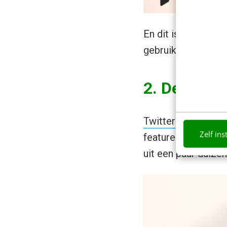
En dit is niet het
gebruikers:
2. De proto
Twitter
lanceerde, 
Zelf ins
features kunnen te
uit een paar duize