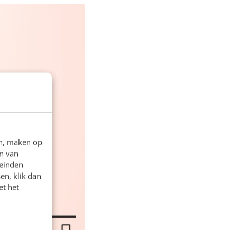
en, maken op
n van
leinden
en, klik dan
et het