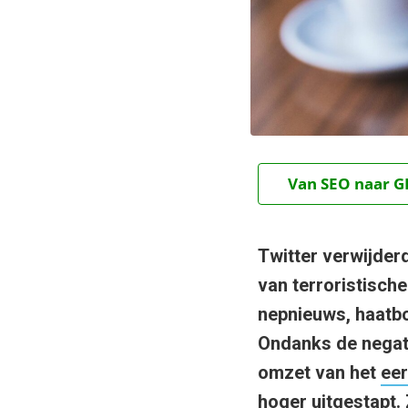
Van SEO naar GE
Twitter verwijder
van terroristische 
nepnieuws, haatbo
Ondanks de negati
omzet van het
eer
hoger uitgestapt.