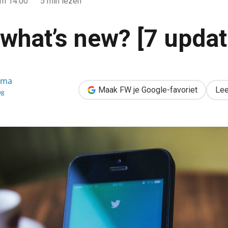
m 14:00
5 min lezen
 what’s new? [7 updat
ema
pdates]
Maak FW je Google-favoriet
Lee
ng