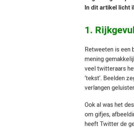
In dit artikel licht i
1. Rijkgevu
Retweeten is een b
mening gemakkelijk
veel twitteraars h
‘tekst’. Beelden z
verlangen geluiste
Ook al was het de
om gifjes, afbeeldi
heeft Twitter de g