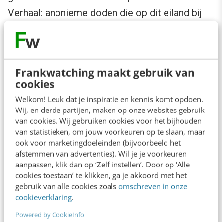
Verhaal: anonieme doden die op dit eiland bij
New York liggen begraven krijgen een naam en
verhaal. Mensen kunnen hier informatie over
opzoeken op een kaart en zelf ook bijdragen
Frankwatching maakt gebruik van
leveren aan de verhalen.
cookies
Gevoel: rechtvaardigheid, saamhorigheid,
Welkom! Leuk dat je inspiratie en kennis komt opdoen.
medemenselijkheid.
Wij, en derde partijen, maken op onze websites gebruik
van cookies. Wij gebruiken cookies voor het bijhouden
van statistieken, om jouw voorkeuren op te slaan, maar
ook voor marketingdoeleinden (bijvoorbeeld het
afstemmen van advertenties). Wil je je voorkeuren
aanpassen, klik dan op ‘Zelf instellen’. Door op ‘Alle
cookies toestaan’ te klikken, ga je akkoord met het
gebruik van alle cookies zoals
omschreven in onze
cookieverklaring
.
Powered by CookieInfo