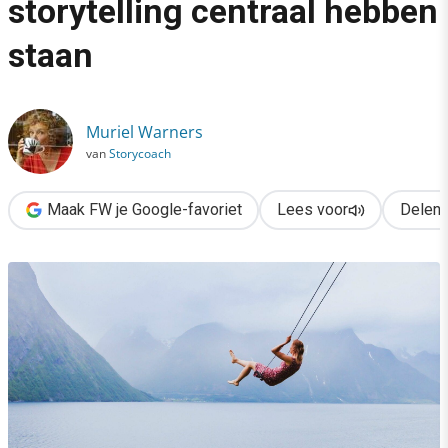
storytelling centraal hebben
›
staan
Inspirerend! 11 websites die storytelling centraal hebben staa
Muriel Warners
van
Storycoach
Maak FW je Google-favoriet
Lees voor
Delen