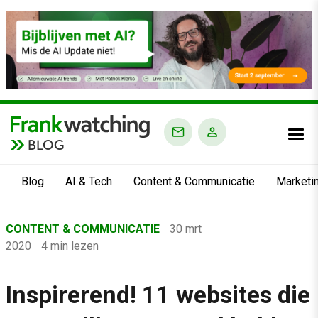
BLOG
Blog
AI & Tech
Content & Communicatie
Marketi
Home
CONTENT & COMMUNICATIE
30 mrt
›
2020
4 min lezen
Blog
›
Inspirerend! 11 websites die
Content & Communicatie