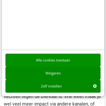
Specialisatie-inflatie zorgt voor
strategische sabotage
Stel dat je een webshop hebt die altijd goed
heeft gedraaid op de organische resultaten in
Google. Je wordt ondersteund door een online
marketingbureau dat gespecialiseerd is in SEO.
Wanneer je
rankings
weg beginnen te zakken
Alle cookies toestaan
ten opzichten van de concurrentie, zal je
Weigeren
marketingpartner vaak de neiging hebben om je
meer te laten investeren in SEO, omdat dit nu
Zelf instellen
eenmaal hun expertise is. Terwijl het misschien
vechten tegen de bierkaai is. Wie weet maak je
wel veel meer impact via andere kanalen, of