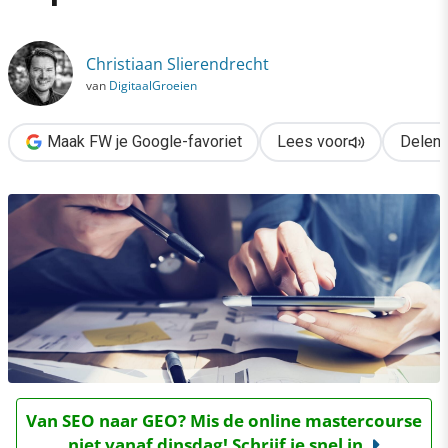
›
Onlinestrategievorming: trap niet in deze 3 valkuilen
Christiaan Slierendrecht
van
DigitaalGroeien
Maak FW je Google-favoriet
Lees voor
Delen
Van SEO naar GEO? Mis de online mastercourse
niet vanaf dinsdag! Schrijf je snel in