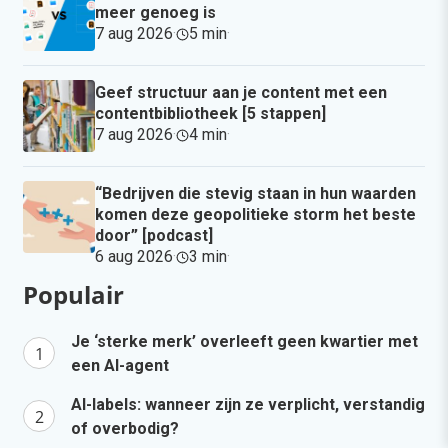
meer genoeg is
7 aug 2026
·
5 min
·
Geef structuur aan je content met een
contentbibliotheek [5 stappen]
7 aug 2026
·
4 min
·
“Bedrijven die stevig staan in hun waarden
komen deze geopolitieke storm het beste
door” [podcast]
6 aug 2026
·
3 min
·
Populair
Je ‘sterke merk’ overleeft geen kwartier met
een AI-agent
AI-labels: wanneer zijn ze verplicht, verstandig
of overbodig?