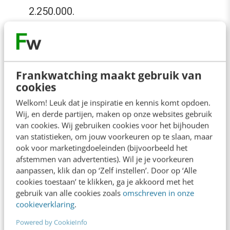
2.250.000.
Dat is even slikken voor je (potentiële)
opdrachtgever. Hij loopt meer dan € 2,2
miljoen aan potentiële omzet mis omdat hij
Frankwatching maakt gebruik van
cookies
niet aan online marketing doet.
Welkom! Leuk dat je inspiratie en kennis komt opdoen.
Wij, en derde partijen, maken op onze websites gebruik
Stel er worden in de huidige situatie geen leads
van cookies. Wij gebruiken cookies voor het bijhouden
gegenereerd via het online kanaal, maar jij weet
van statistieken, om jouw voorkeuren op te slaan, maar
ook voor marketingdoeleinden (bijvoorbeeld het
wel door middel van een experiment een
afstemmen van advertenties). Wil je je voorkeuren
eerste lead via online te realiseren. Dan wordt
aanpassen, klik dan op ‘Zelf instellen’. Door op ‘Alle
cookies toestaan’ te klikken, ga je akkoord met het
het een stuk makkelijker om de beslisser(s) te
gebruik van alle cookies zoals
omschreven in onze
laten voelen dat jouw voorstel om meer te
cookieverklaring
.
doen met online ook echt voelbare impact gaat
Powered by CookieInfo