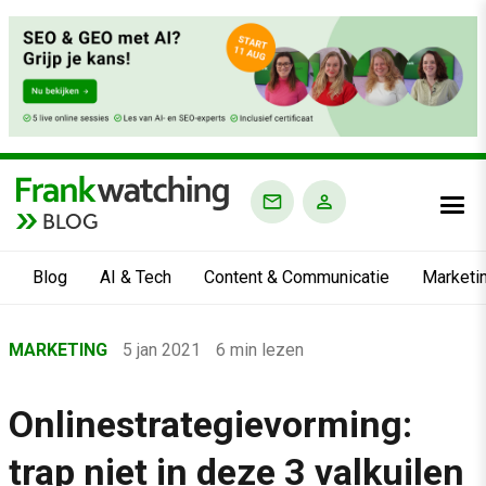
BLOG
Blog
AI & Tech
Content & Communicatie
Marketi
Home
MARKETING
5 jan 2021
6 min lezen
›
Blog
Onlinestrategievorming:
›
trap niet in deze 3 valkuilen
Marketing