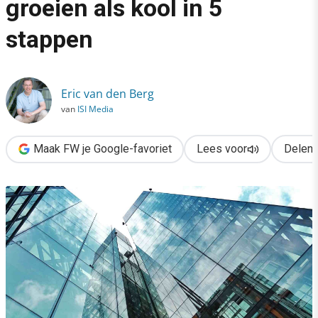
groeien als kool in 5
›
stappen
Je onderneming laten groeien als kool in 5 stappen
Eric van den Berg
van
ISI Media
Maak FW je Google-favoriet
Lees voor
Delen