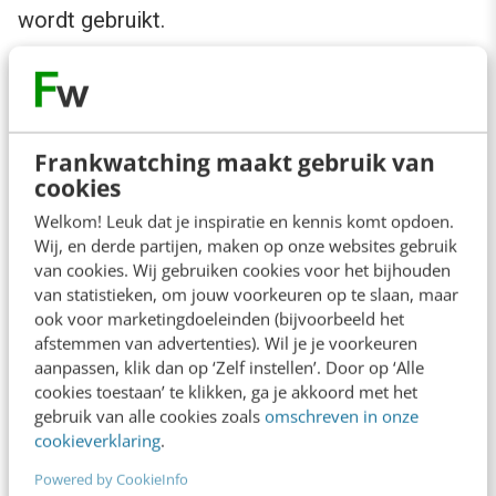
wordt gebruikt.
Stap 4: Maak je team klaar om te
groeien
Frankwatching maakt gebruik van
cookies
Anyway
. Vertel je verhaal, speel in op emoties
Welkom! Leuk dat je inspiratie en kennis komt opdoen.
en zorg voor een ‘promotiefocus’: richt je op
Wij, en derde partijen, maken op onze websites gebruik
willen winnen en positieve motivatie. Als je dat
van cookies. Wij gebruiken cookies voor het bijhouden
van statistieken, om jouw voorkeuren op te slaan, maar
weet te bereiken, is je team klaar om te
ook voor marketingdoeleinden (bijvoorbeeld het
groeien. Want groeien doe je samen. Daar is
afstemmen van advertenties). Wil je je voorkeuren
gezamenlijke toewijding voor nodig, de
aanpassen, klik dan op ‘Zelf instellen’. Door op ‘Alle
cookies toestaan’ te klikken, ga je akkoord met het
openheid om samen beren op de weg te
gebruik van alle cookies zoals
omschreven in onze
elimineren. Richt je op de groeifundamenten in
cookieverklaring
.
de fase waarin je verkeert. Groeien is een must
Powered by CookieInfo