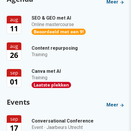
Meer
SEO & GEO met AI
aug
Online mastercourse
11
Beoordeeld met een 9!
aug
Content repurposing
26
Training
Canva met AI
sep
Training
01
Laatste plekken
Events
Meer
sep
Conversational Conference
17
Event
·
Jaarbeurs Utrecht