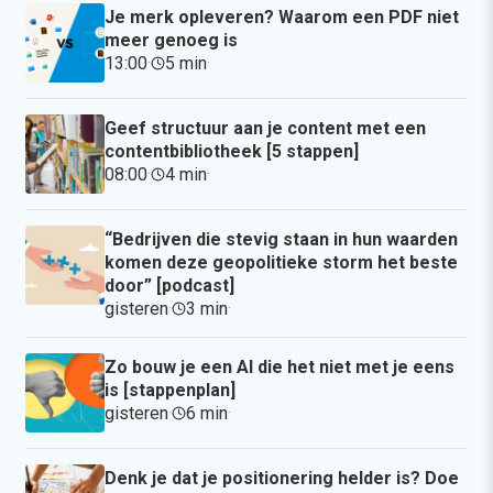
Je merk opleveren? Waarom een PDF niet
meer genoeg is
13:00
·
5 min
·
Geef structuur aan je content met een
contentbibliotheek [5 stappen]
08:00
·
4 min
·
“Bedrijven die stevig staan in hun waarden
komen deze geopolitieke storm het beste
door” [podcast]
gisteren
·
3 min
·
Zo bouw je een AI die het niet met je eens
is [stappenplan]
gisteren
·
6 min
·
Denk je dat je positionering helder is? Doe