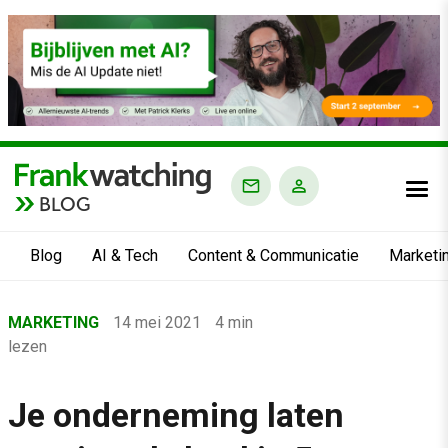
BLOG
Blog
AI & Tech
Content & Communicatie
Marketi
Home
MARKETING
14 mei 2021
4 min
›
lezen
Blog
›
Je onderneming laten
Marketing