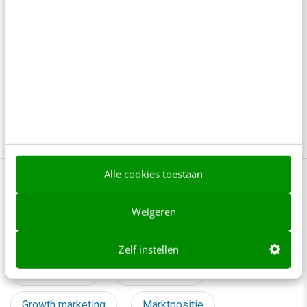
Denk je dat je positionering helder is? Doe
de managementtest
4 min
·
Richard Poolman
Je ‘sterke merk’ overleeft geen kwartier
met een AI-agent
5 min
·
Edwin Vlems
Alle cookies toestaan
Bekijk deze topics of volg ze via een
NieuwsAlert
Weigeren
Bedrijfsgroei
Bedrijfsinnovatie
Zelf instellen
Boekrecensie
Groeistrategie
Growth marketing
Marktpositie