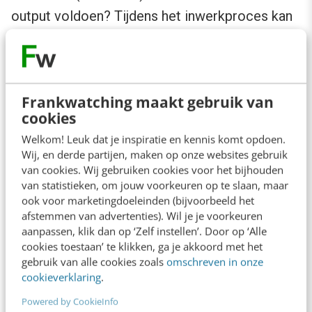
output voldoen? Tijdens het inwerkproces kan
het waardevol zijn om (kleine) overwinningen
te vieren en zichtbaar te maken binnen het
team.
Frankwatching maakt gebruik van
cookies
Samenvattend:
Welkom! Leuk dat je inspiratie en kennis komt opdoen.
Wij, en derde partijen, maken op onze websites gebruik
Maak werk inzichtelijk, overzichtelijk en
van cookies. Wij gebruiken cookies voor het bijhouden
overdraagbaar
van statistieken, om jouw voorkeuren op te slaan, maar
ook voor marketingdoeleinden (bijvoorbeeld het
Visualiseer de manier waarop jullie werken
afstemmen van advertenties). Wil je je voorkeuren
in een tool als Miro
aanpassen, klik dan op ‘Zelf instellen’. Door op ‘Alle
cookies toestaan’ te klikken, ga je akkoord met het
Betrek nieuwe medewerkers in een vroeg
gebruik van alle cookies zoals
omschreven in onze
stadium bij projecten en accounts
cookieverklaring
.
Bepaal wat kwalitatieve/kwantitatieve
Powered by CookieInfo