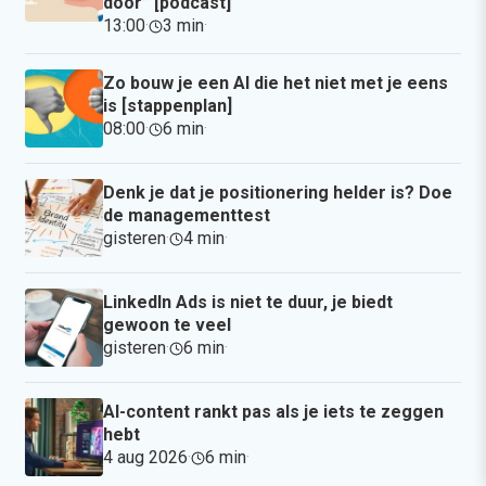
door” [podcast]
13:00
·
3 min
·
Zo bouw je een AI die het niet met je eens
is [stappenplan]
08:00
·
6 min
·
Denk je dat je positionering helder is? Doe
de managementtest
gisteren
·
4 min
·
LinkedIn Ads is niet te duur, je biedt
gewoon te veel
gisteren
·
6 min
·
AI-content rankt pas als je iets te zeggen
hebt
4 aug 2026
·
6 min
·