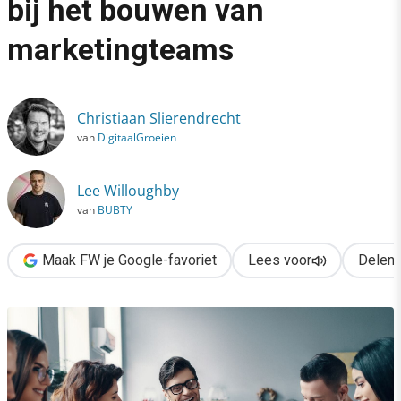
bij het bouwen van
›
marketingteams
4 uitdagingen & 3 valkuilen bij het bouwen van marketingteams
Christiaan Slierendrecht
van
DigitaalGroeien
Lee Willoughby
van
BUBTY
Maak FW je Google-favoriet
Lees voor
Delen