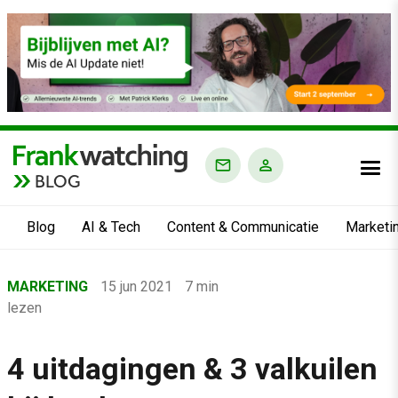
BLOG
Blog
AI & Tech
Content & Communicatie
Marketi
Home
MARKETING
15 jun 2021
7 min
›
lezen
Blog
›
4 uitdagingen & 3 valkuilen
Marketing