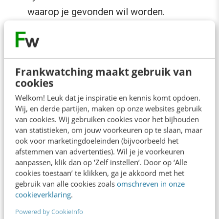
waarop je gevonden wil worden.
Gedeeltelijk exacte ankertekst
: links
onder een langere combinatie van de
zoekterm waarop je wil scoren.
Frankwatching maakt gebruik van
Exacte ankertekst
: links onder exact de
cookies
woorden waarop je wil scoren. Exacte
Welkom! Leuk dat je inspiratie en kennis komt opdoen.
ankerteksten zijn het duidelijkst, maar
Wij, en derde partijen, maken op onze websites gebruik
van cookies. Wij gebruiken cookies voor het bijhouden
duiden ook het snelste op manipulatie.
van statistieken, om jouw voorkeuren op te slaan, maar
Gebruik ze daarom met mate.
ook voor marketingdoeleinden (bijvoorbeeld het
afstemmen van advertenties). Wil je je voorkeuren
aanpassen, klik dan op ‘Zelf instellen’. Door op ‘Alle
Ga daarnaast niet te krampachtig om met het
cookies toestaan’ te klikken, ga je akkoord met het
plaatsen van links naar andere sites. Als een
gebruik van alle cookies zoals
omschreven in onze
cookieverklaring
.
link waardevol is voor een bezoeker, plaats
hem dan. Dit vergroot je betrouwbaarheid en
Powered by CookieInfo