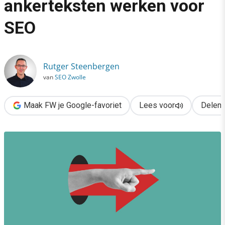
ankerteksten werken voor
›
SEO
Link of supereffectief? Laat ankerteksten werken voor SEO
Rutger Steenbergen
van
SEO Zwolle
Maak FW je Google-favoriet
Lees voor
Delen