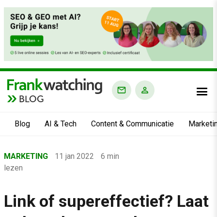
BLOG
Blog
AI & Tech
Content & Communicatie
Marketi
Home
MARKETING
11 jan 2022
6 min
›
lezen
Blog
›
Link of supereffectief? Laat
Marketing