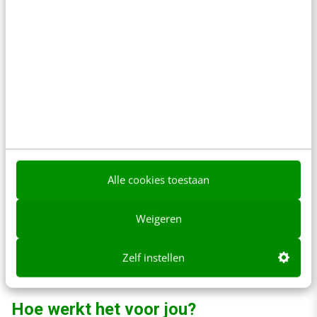
Veel van ons zitten ergens tussen de twee
uitersten. We zijn het eens dat we duurzamer
moeten leven, maar lopen geen groene
kruistocht. Om deze groep te beïnvloeden is
het aan te raden om gebruik te maken van een
combinatie van rationele interventies en
gedragsinterventies. Door bijvoorbeeld de
duurzame keuze de standaard te maken
Alle cookies toestaan
(nudge, gedragsinterventie), én in de
communicatie het positieve effect van de
Weigeren
groene keuze te benadrukken (rationele
Zelf instellen
interventie).
Hoe werkt het voor jou?