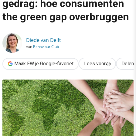
gedrag: hoe consumenten
›
the green gap overbruggen
Van groene intentie naar gedrag: hoe consumenten the green 
Diede van Delft
van
Behaviour Club
Maak FW je Google-favoriet
Lees voor
Delen