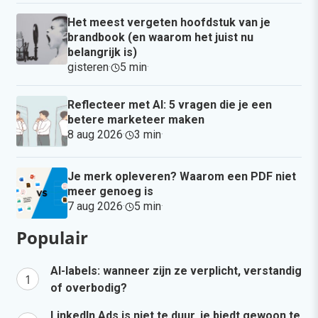
Het meest vergeten hoofdstuk van je
brandbook (en waarom het juist nu
belangrijk is)
gisteren
·
5 min
·
Reflecteer met AI: 5 vragen die je een
betere marketeer maken
8 aug 2026
·
3 min
·
Je merk opleveren? Waarom een PDF niet
meer genoeg is
7 aug 2026
·
5 min
·
Populair
AI-labels: wanneer zijn ze verplicht, verstandig
of overbodig?
LinkedIn Ads is niet te duur, je biedt gewoon te