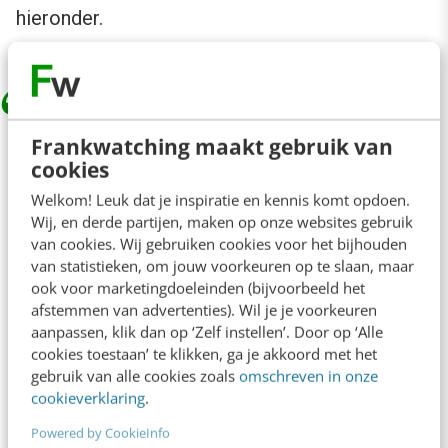
hieronder.
Een implementatie intentie is een plan
Frankwatching maakt gebruik van
waarin je beschrijft wanneer, waar en
cookies
hoe je je doelgedrag gaat uitvoeren. Dit
Welkom! Leuk dat je inspiratie en kennis komt opdoen.
Wij, en derde partijen, maken op onze websites gebruik
wordt ook wel een als-dan plan
van cookies. Wij gebruiken cookies voor het bijhouden
genoemd. Bijvoorbeeld:
als
ik vanavond
van statistieken, om jouw voorkeuren op te slaan, maar
ook voor marketingdoeleinden (bijvoorbeeld het
(wanneer) thuiskom (waar),
dan
ga ik
afstemmen van advertenties). Wil je je voorkeuren
sporten (hoe). Of:
als
ik morgen
aanpassen, klik dan op ‘Zelf instellen’. Door op ‘Alle
(wanneer) langs de sale winkels loop
cookies toestaan’ te klikken, ga je akkoord met het
gebruik van alle cookies zoals
omschreven in onze
(waar),
dan
ga ik niet naar binnen (hoe).
cookieverklaring
.
Door deze intentie zo specifiek mogelijk
Powered by CookieInfo