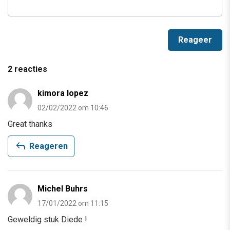
2 reacties
kimora lopez
02/02/2022 om 10:46
Great thanks
reply
Reageren
Michel Buhrs
17/01/2022 om 11:15
Geweldig stuk Diede !