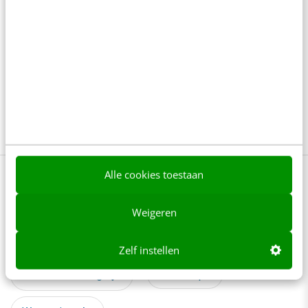
Je ‘sterke merk’ overleeft geen kwartier
met een AI-agent
5 min
·
Edwin Vlems
Offline is terug: waarom fysieke
merkbeleving je nieuwe groeimotor is
8 min
·
Kristel Shannon Klaassen
Alle cookies toestaan
Bekijk deze topics of volg ze via een
NieuwsAlert
Weigeren
E-commerce
Marktplaatsen
Zelf instellen
Online marketing
Webshops