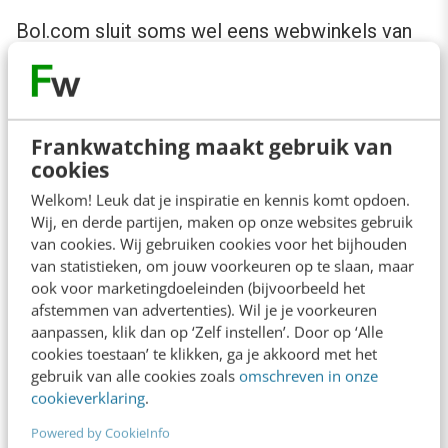
Bol.com sluit soms wel eens webwinkels van
derden op hun eigen platform, omdat er te lang
al niets verkocht zou zijn. Lijkt op het eerste
gezicht geen gekke regeling. Maar als deze
Frankwatching maakt gebruik van
verkoper producten verkoopt die bol.com ook
cookies
zelf verkoopt of waarbij er meerdere
Welkom! Leuk dat je inspiratie en kennis komt opdoen.
verkopers zijn, dan is het misschien weer niet
Wij, en derde partijen, maken op onze websites gebruik
van cookies. Wij gebruiken cookies voor het bijhouden
zo gek dat er weinig bij anderen verkocht
van statistieken, om jouw voorkeuren op te slaan, maar
wordt. Bol.com zet zichzelf dan steeds
ook voor marketingdoeleinden (bijvoorbeeld het
afstemmen van advertenties). Wil je je voorkeuren
bovenaan.
aanpassen, klik dan op ‘Zelf instellen’. Door op ‘Alle
cookies toestaan’ te klikken, ga je akkoord met het
Door deze nieuwe regels wordt in elk geval
gebruik van alle cookies zoals
omschreven in onze
cookieverklaring
.
transparanter dat bol.com zichzelf steeds
Powered by CookieInfo
voorrang geeft op andere verkopers, ook als