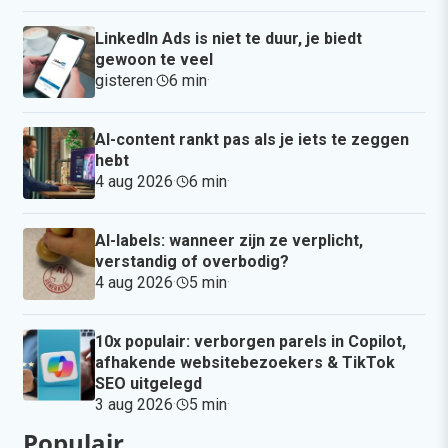
LinkedIn Ads is niet te duur, je biedt
gewoon te veel
gisteren
·
6 min
·
AI-content rankt pas als je iets te zeggen
hebt
4 aug 2026
·
6 min
·
AI-labels: wanneer zijn ze verplicht,
verstandig of overbodig?
4 aug 2026
·
5 min
·
10x populair: verborgen parels in Copilot,
afhakende websitebezoekers & TikTok
SEO uitgelegd
3 aug 2026
·
5 min
·
Populair