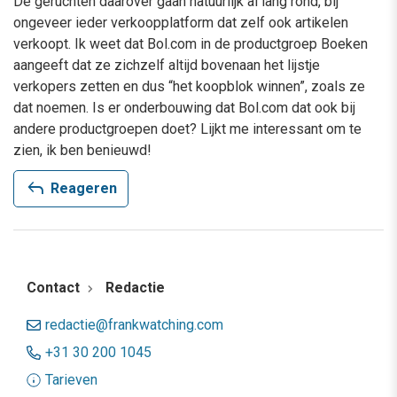
De geruchten daarover gaan natuurlijk al lang rond, bij
ongeveer ieder verkoopplatform dat zelf ook artikelen
verkoopt. Ik weet dat Bol.com in de productgroep Boeken
aangeeft dat ze zichzelf altijd bovenaan het lijstje
verkopers zetten en dus “het koopblok winnen”, zoals ze
dat noemen. Is er onderbouwing dat Bol.com dat ook bij
andere productgroepen doet? Lijkt me interessant om te
zien, ik ben benieuwd!
reply
Reageren
Contact
Redactie
redactie@frankwatching.com
+31 30 200 1045
Tarieven