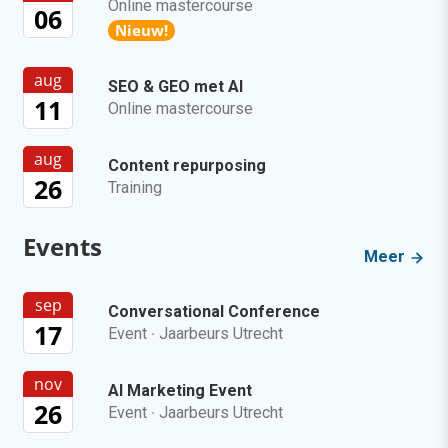
Online mastercourse
06
Nieuw!
aug
SEO & GEO met AI
11
Online mastercourse
aug
Content repurposing
26
Training
Events
Meer
sep
Conversational Conference
17
Event
·
Jaarbeurs Utrecht
nov
AI Marketing Event
26
Event
·
Jaarbeurs Utrecht