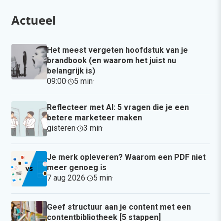
Actueel
Het meest vergeten hoofdstuk van je
brandbook (en waarom het juist nu
belangrijk is)
09:00
·
5 min
·
Reflecteer met AI: 5 vragen die je een
betere marketeer maken
gisteren
·
3 min
·
Je merk opleveren? Waarom een PDF niet
meer genoeg is
7 aug 2026
·
5 min
·
Geef structuur aan je content met een
contentbibliotheek [5 stappen]