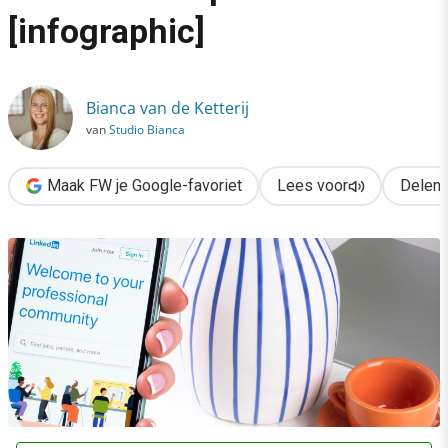
›
[infographic]
20 jaar LinkedIn: van cv-site naar netwerkplatform [infographic]
Bianca van de Ketterij
van
Studio Bianca
Maak FW je Google-favoriet
Lees voor
Delen