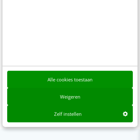
Studio Bianca
Bianca van de Ketterij helpt als
grafisch vormgever bedrijven en
ondernemers met het ontwikkelen
van een visuele en professionele
uitstraling. Voor Frankwatching
verzorgt zij sinds 2011 de serie
Infographic Day.
Alle cookies toestaan
Weigeren
Zelf instellen