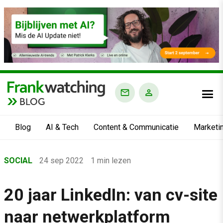
BLOG
Blog
AI & Tech
Content & Communicatie
Marketi
Home
SOCIAL
24 sep 2022
1 min lezen
›
Blog
20 jaar LinkedIn: van cv-site
›
naar netwerkplatform
Social