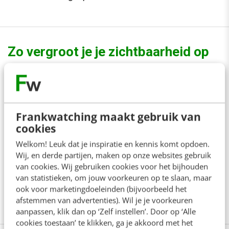
Zo vergroot je je zichtbaarheid op
LinkedIn
LinkedIn heeft zich ontwikkeld tot een krachtig
instrument voor leadgeneratie. En als je het effectief
Frankwatching maakt gebruik van
cookies
inzet, kan het aantal leads snel toenemen. Maar hoe
Welkom! Leuk dat je inspiratie en kennis komt opdoen.
doe je dat? Hoe werf je meer klanten? Expert Trudy
Wij, en derde partijen, maken op onze websites gebruik
Pannekeet vertelt je er graag alles over in haar online
van cookies. Wij gebruiken cookies voor het bijhouden
van statistieken, om jouw voorkeuren op te slaan, maar
cursus. In 1 uur ben je helemaal op de hoogte.
Bekijk
ook voor marketingdoeleinden (bijvoorbeeld het
direct
afstemmen van advertenties). Wil je je voorkeuren
aanpassen, klik dan op ‘Zelf instellen’. Door op ‘Alle
cookies toestaan’ te klikken, ga je akkoord met het