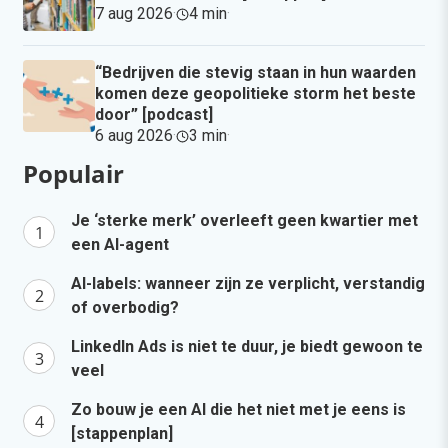
7 aug 2026
·
4 min
·
“Bedrijven die stevig staan in hun waarden
komen deze geopolitieke storm het beste
door” [podcast]
6 aug 2026
·
3 min
·
Populair
Je ‘sterke merk’ overleeft geen kwartier met
een AI-agent
AI-labels: wanneer zijn ze verplicht, verstandig
of overbodig?
LinkedIn Ads is niet te duur, je biedt gewoon te
veel
Zo bouw je een AI die het niet met je eens is
[stappenplan]