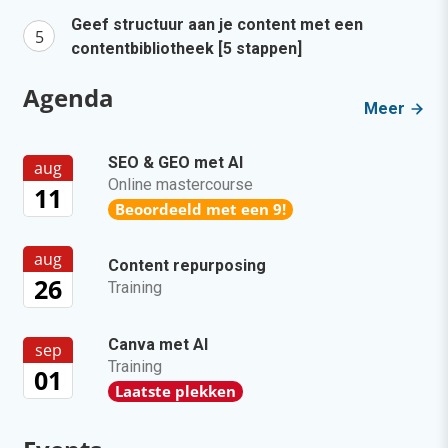
Geef structuur aan je content met een
contentbibliotheek [5 stappen]
Agenda
Meer
SEO & GEO met AI
aug
Online mastercourse
11
Beoordeeld met een 9!
aug
Content repurposing
26
Training
Canva met AI
sep
Training
01
Laatste plekken