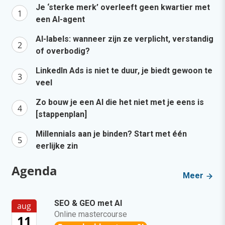
Je ‘sterke merk’ overleeft geen kwartier met
een AI-agent
AI-labels: wanneer zijn ze verplicht, verstandig
of overbodig?
LinkedIn Ads is niet te duur, je biedt gewoon te
veel
Zo bouw je een AI die het niet met je eens is
[stappenplan]
Millennials aan je binden? Start met één
eerlijke zin
Agenda
Meer
SEO & GEO met AI
aug
Online mastercourse
11