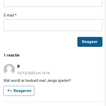
E-mail
*
1 reactie
B
15/12/2022 om 14:16
Wat wordt er bedoelt met Jenga spelen?
reply
Reageren