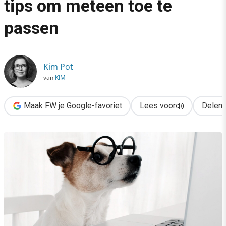
tips om meteen toe te
›
passen
Scanbare tekst schrijven? 8 tips om meteen toe te passen
Kim Pot
van
KIM
Maak FW je Google-favoriet
Lees voor
Delen