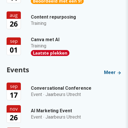
Beoordeeld met een 9!
aug
Content repurposing
26
Training
Canva met AI
sep
Training
01
Laatste plekken
Events
Meer
sep
Conversational Conference
17
Event
·
Jaarbeurs Utrecht
nov
AI Marketing Event
26
Event
·
Jaarbeurs Utrecht