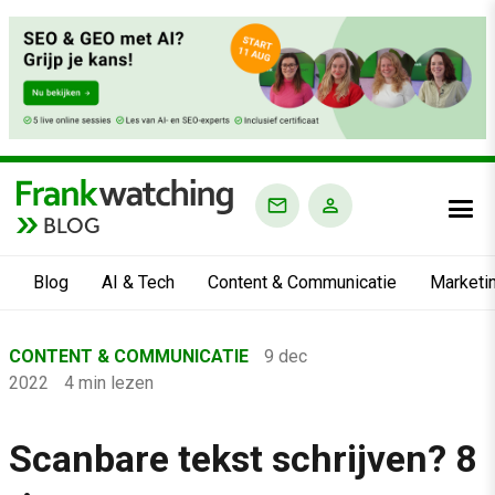
BLOG
Blog
AI & Tech
Content & Communicatie
Marketi
Home
CONTENT & COMMUNICATIE
9 dec
›
2022
4 min lezen
Blog
›
Scanbare tekst schrijven? 8
Content & Communicatie