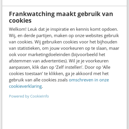
online zet. Dan is de kans dat je informatie
Frankwatching maakt gebruik van
overkomt veel groter.
cookies
Welkom! Leuk dat je inspiratie en kennis komt opdoen.
Aan de slag met
Wij, en derde partijen, maken op onze websites gebruik
scanbare tekst
van cookies. Wij gebruiken cookies voor het bijhouden
van statistieken, om jouw voorkeuren op te slaan, maar
ook voor marketingdoeleinden (bijvoorbeeld het
Tadema heeft met
afstemmen van advertenties). Wil je je voorkeuren
aanpassen, klik dan op ‘Zelf instellen’. Door op ‘Alle
Tekst werkt
(affiliate)
cookies toestaan’ te klikken, ga je akkoord met het
een ontzettend
gebruik van alle cookies zoals
omschreven in onze
cookieverklaring
.
praktisch handboek
geschreven, wat van
Powered by CookieInfo
toegevoegde waarde
is voor iedereen die
met tekst werkt. Het leest fantastisch weg en