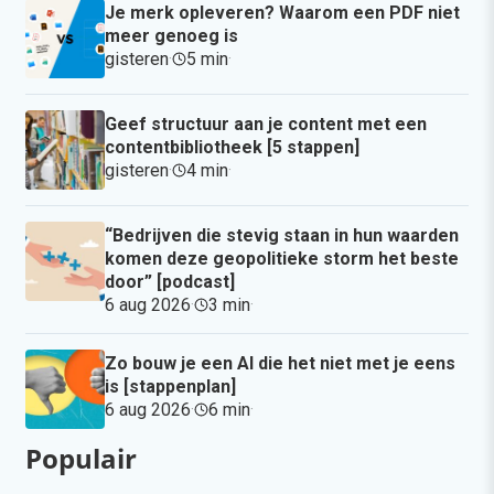
Je merk opleveren? Waarom een PDF niet
meer genoeg is
gisteren
·
5 min
·
Geef structuur aan je content met een
contentbibliotheek [5 stappen]
gisteren
·
4 min
·
“Bedrijven die stevig staan in hun waarden
komen deze geopolitieke storm het beste
door” [podcast]
6 aug 2026
·
3 min
·
Zo bouw je een AI die het niet met je eens
is [stappenplan]
6 aug 2026
·
6 min
·
Populair