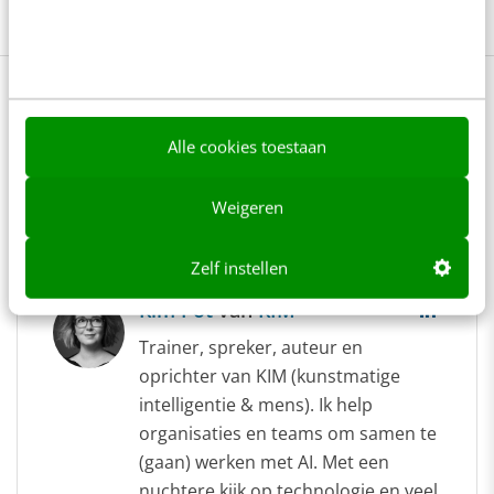
Webteksten
Lees 1 reactie!
Delen
Alle cookies toestaan
Weigeren
Over de auteur
Zelf instellen
Kim Pot
van
KIM
Trainer, spreker, auteur en
oprichter van KIM (kunstmatige
intelligentie & mens). Ik help
organisaties en teams om samen te
(gaan) werken met AI. Met een
nuchtere kijk op technologie en veel