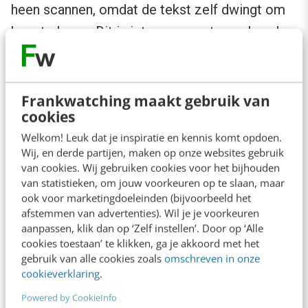
heen scannen, omdat de tekst zelf dwingt om
hem te lezen. Dit is iets om mee te spelen. Je
ziet zelf wel of dit het effect heeft dat je wil
bereiken of niet.
Frankwatching maakt gebruik van
cookies
Tip 5 – Accentueer woorden
Welkom! Leuk dat je inspiratie en kennis komt opdoen.
Wij, en derde partijen, maken op onze websites gebruik
Je kunt woorden uitlichten door ze
van cookies. Wij gebruiken cookies voor het bijhouden
bijvoorbeeld vet of cursief te maken. De ogen
van statistieken, om jouw voorkeuren op te slaan, maar
ook voor marketingdoeleinden (bijvoorbeeld het
van de lezer worden automatisch naar die
afstemmen van advertenties). Wil je je voorkeuren
woorden getrokken. Test het eens,
aanpassen, klik dan op ‘Zelf instellen’. Door op ‘Alle
cookies toestaan’ te klikken, ga je akkoord met het
bijvoorbeeld bij langere opsommingen of om
gebruik van alle cookies zoals
omschreven in onze
een accent aan te brengen. Wees er wel zuinig
cookieverklaring
.
mee. Het moet er niet te
dik
bovenop liggen.
Powered by CookieInfo