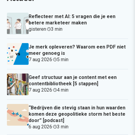
Reflecteer met AI: 5 vragen die je een
betere marketeer maken
gisteren
·
3 min
·
Je merk opleveren? Waarom een PDF niet
meer genoeg is
7 aug 2026
·
5 min
·
Geef structuur aan je content met een
contentbibliotheek [5 stappen]
7 aug 2026
·
4 min
·
“Bedrijven die stevig staan in hun waarden
komen deze geopolitieke storm het beste
door” [podcast]
6 aug 2026
·
3 min
·