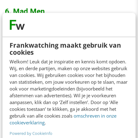
6. Mad Men
Werk je in de reclamewereld? Dan is Mad Men
echt een aanrader (eigenlijk ook als je niet in de
Frankwatching maakt gebruik van
reclamewereld werkt).
cookies
Welkom! Leuk dat je inspiratie en kennis komt opdoen.
De serie draait om Don Draper, een creative
Wij, en derde partijen, maken op onze websites gebruik
van cookies. Wij gebruiken cookies voor het bijhouden
director / sales agent bij een reclamebureau in
van statistieken, om jouw voorkeuren op te slaan, maar
New York in de jaren ’60. Het is precies wat je
ook voor marketingdoeleinden (bijvoorbeeld het
je voorstelt bij een reclamebureau uit die tijd:
afstemmen van advertenties). Wil je je voorkeuren
aanpassen, klik dan op ‘Zelf instellen’. Door op ‘Alle
veel competitieve mannen aan de top,
cookies toestaan’ te klikken, ga je akkoord met het
seksuele intimidatie en overmatig roken en
gebruik van alle cookies zoals
omschreven in onze
cookieverklaring
.
drinken op de werkvloer.
Powered by CookieInfo