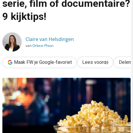
serie, film of documentaire?
›
9 kijktips!
Op zoek naar een goede serie, film of documentaire? 9 kijktips
Claire van Helsdingen
van
Orkest Phion
Maak FW je Google-favoriet
Lees voor
Delen