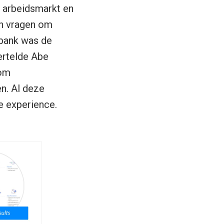
 arbeidsmarkt en
en vragen om
obank was de
ertelde Abe
rom
n. Al deze
 experience.