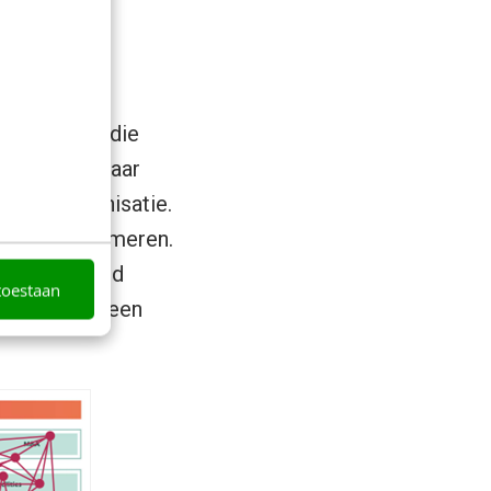
n. Niet van die
anprijzen, maar
en de organisatie.
 en te informeren.
 meer invloed
toestaan
nisatie aan een