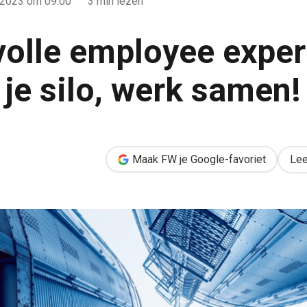
 2023
om 09:00
3 min lezen
olle employee exper
 je silo, werk samen!
perience? Kom uit je silo, werk samen!
Maak FW je Google-favoriet
Lee