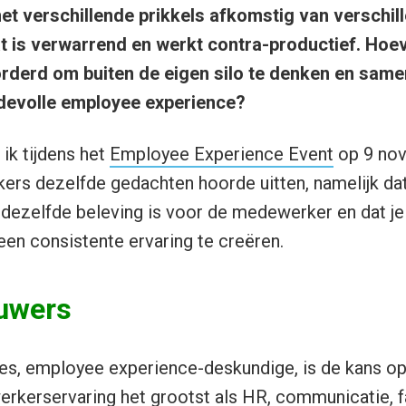
t verschillende prikkels afkomstig van verschill
t is verwarrend en werkt contra-productief. Hoeve
rderd om buiten de eigen silo te denken en same
devolle employee experience?
 ik tijdens het
Employee Experience Event
op 9 no
kers dezelfde gedachten hoorde uitten, namelijk d
 dezelfde beleving is voor de medewerker en dat j
n consistente ervaring te creëren.
uwers
s, employee experience-deskundige, is de kans op
rkerservaring het grootst als HR, communicatie, fa