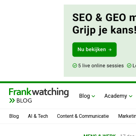
Blog
Academy
BLOG
Blog
AI & Tech
Content & Communicatie
Marketi
Home