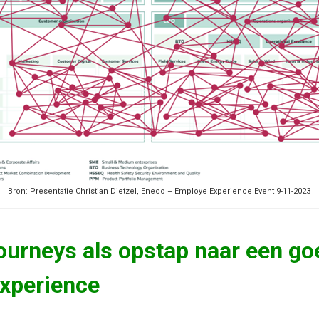
Bron: Presentatie Christian Dietzel, Eneco – Employe Experience Event 9-11-2023
ourneys als opstap naar een go
xperience