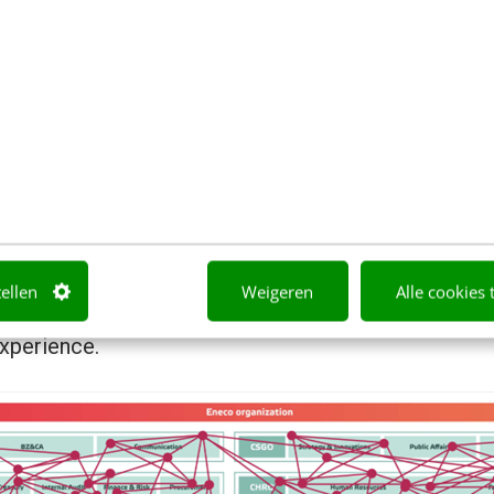
at bijvoorbeeld door interne influencers in te zette
 TikTok de make-up of sneakers van hun sponsors a
ers uit alle verschillende lagen en afdelingen binn
t vermogen hebben om hun collega’s te inspireren
iders fungeren als bruggenbouwers en kunnen zelfs
tellen
Weigeren
Alle cookies 
 Zij bouwen feitelijk van onderaf door de hele orga
xperience.