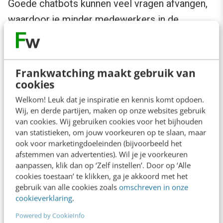
Goede chatbots kunnen veel vragen afvangen,
waardoor je minder medewerkers in de
frontoffice nodig hebt. Maar bij chatbots is lang
niet altijd duidelijk hoeveel vervolgverkeer ze
veroorzaken en hoeveel
klantfrustratie
daarbij
Frankwatching maakt gebruik van
cookies
komt kijken. Bijvoorbeeld omdat klanten niet
alleen al online hebben gezocht naar het
Welkom! Leuk dat je inspiratie en kennis komt opdoen.
Wij, en derde partijen, maken op onze websites gebruik
antwoord op hun vraag, maar ook tevergeefs in
van cookies. Wij gebruiken cookies voor het bijhouden
gesprek zijn gegaan met een chatbot. Dit
van statistieken, om jouw voorkeuren op te slaan, maar
ook voor marketingdoeleinden (bijvoorbeeld het
voordat ze op zoek gingen naar een
afstemmen van advertenties). Wil je je voorkeuren
telefoonnummer om contact te zoeken met
aanpassen, klik dan op ‘Zelf instellen’. Door op ‘Alle
cookies toestaan’ te klikken, ga je akkoord met het
een echte medewerker.
gebruik van alle cookies zoals
omschreven in onze
cookieverklaring
.
Powered by CookieInfo