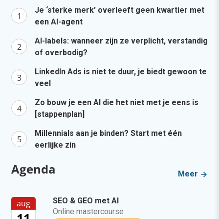
Je ‘sterke merk’ overleeft geen kwartier met
een AI-agent
AI-labels: wanneer zijn ze verplicht, verstandig
of overbodig?
LinkedIn Ads is niet te duur, je biedt gewoon te
veel
Zo bouw je een AI die het niet met je eens is
[stappenplan]
Millennials aan je binden? Start met één
eerlijke zin
Agenda
Meer
SEO & GEO met AI
aug
Online mastercourse
11