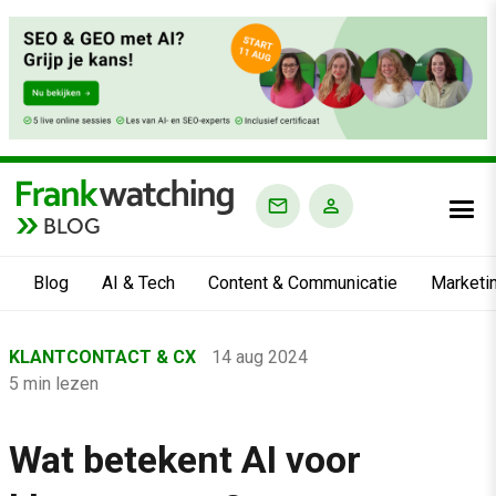
BLOG
Blog
AI & Tech
Content & Communicatie
Marketi
Home
KLANTCONTACT & CX
14 aug 2024
›
5 min lezen
Blog
›
Wat betekent AI voor
Klantcontact & CX