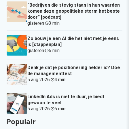
“Bedrijven die stevig staan in hun waarden
komen deze geopolitieke storm het beste
door” [podcast]
gisteren
·
3 min
·
Zo bouw je een AI die het niet met je eens
is [stappenplan]
gisteren
·
6 min
·
Denk je dat je positionering helder is? Doe
de managementtest
5 aug 2026
·
4 min
·
LinkedIn Ads is niet te duur, je biedt
gewoon te veel
5 aug 2026
·
6 min
·
Populair