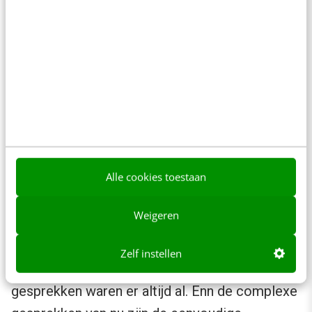
altijd een betere klantervaring. Het klassieke
voice response systeem (de IVR: toets een 1
voor dit, toets een 2 voor dat), de eerste
generatie chatbots, verouderde FAQ-pagina’s
en rammelende selfserviceomgevingen: zaken
waar klanten niet vrolijk van worden.
Daarnaast is de
ROI van GenAI-toepassingen
Alle cookies toestaan
niet altijd gemakkelijk te meten
. Veelgehoord
argument is bijvoorbeeld dat met het
Weigeren
automatiseren van eenvoudige gesprekken er
meer tijd komt voor complexe gesprekken,
Zelf instellen
maar dat is een beetje gezocht. Die complexe
gesprekken waren er altijd al. Enn de complexe