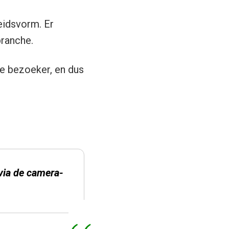
eidsvorm. Er
branche.
 de bezoeker, en dus
via de camera­