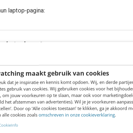
un laptop-pagina:
e laptop kopen?
atching maakt gebruik van cookies
boekenpagina:
k dat je inspiratie en kennis komt opdoen. Wij, en derde partij
es gebruik van cookies. Wij gebruiken cookies voor het bijhoude
en, om jouw voorkeuren op te slaan, maar ook voor marketingdoe
ld het afstemmen van advertenties). Wil je je voorkeuren aanpass
stellen’. Door op ‘Alle cookies toestaan’ te klikken, ga je akkoord m
oede boeken? Bij bol vind
je
ongetwijfeld wat
je
nodi
 alle cookies zoals
omschreven in onze cookieverklaring
.
CookieInfo