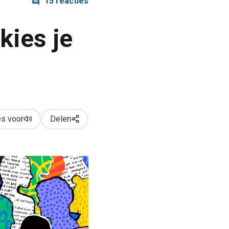
15 reacties
 kies je
s voor
Delen