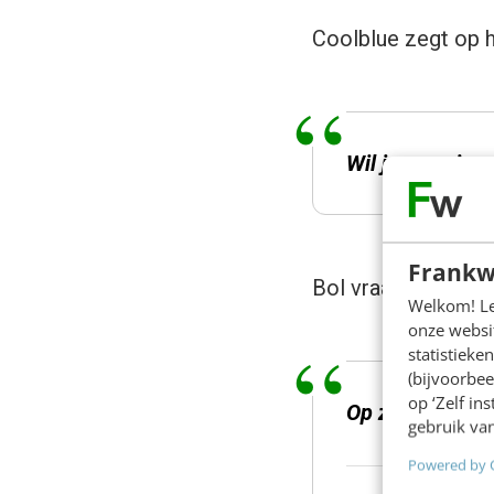
Coolblue zegt op h
Wil
je
een nieuw
Frankw
Bol vraagt op hun 
Welkom! Leu
onze websit
statistiek
(bijvoorbee
op ‘Zelf in
Op zoek naar g
gebruik van
Powered by 