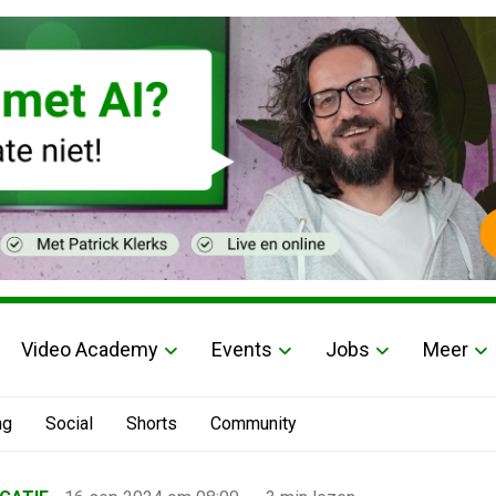
Video Academy
Events
Jobs
Meer
ng
Social
Shorts
Community