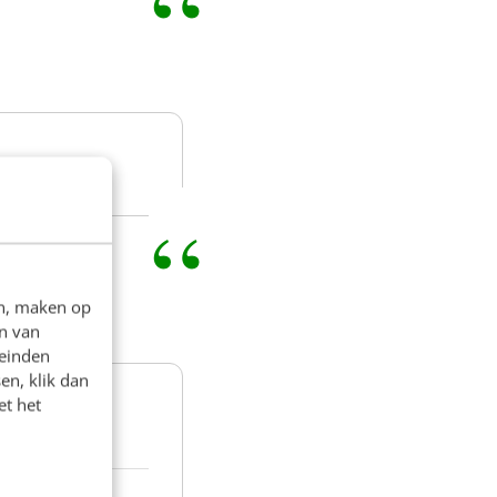
en, maken op
n van
leinden
en, klik dan
et het
g hebt.