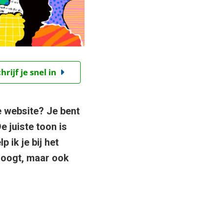
ijf je snel in
je website? Je bent
e juiste toon is
p ik je bij het
 oogt, maar ook