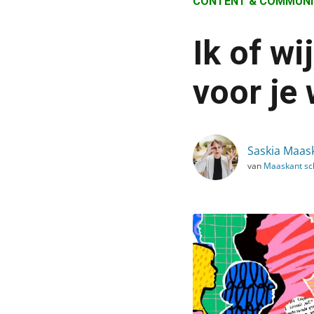
CONTENT & COMMUNI
›
Blog
Ik of wi
›
Content & Communicatie
voor je
›
Ik of wij, u of jij: welke 
Saskia Maas
van
Maaskant sch