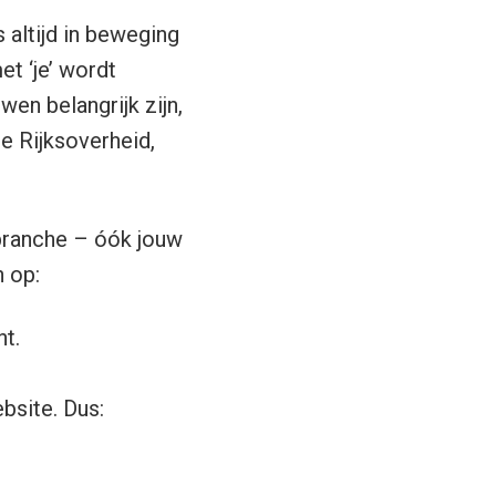
 altijd in beweging
et ‘je’ wordt
en belangrijk zijn,
de Rijksoverheid,
 branche – óók jouw
n op:
t.
bsite. Dus: