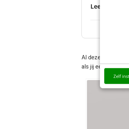
Lees ook:
Zo 
Al deze
grote mer
als jij een website
Zelf ins