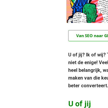
Van SEO naar GE
U of jij? Ik of wi
niet de enige! Vee
heel belangrijk, wa
maken van die keu
beter converteert
U of jij