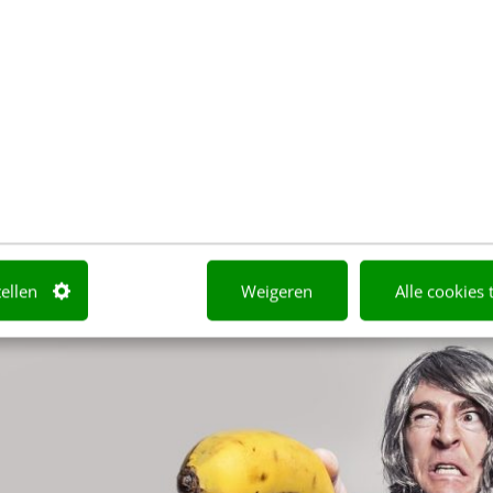
beoordeel je een tekst(schrijver): 5 criteria
ken
kiezen niet voor niets voor de ‘jij-vorm’. Ga maar 
 bezoekt, dan voel je je eerder aangesproken door ‘je/j
tellen
Weigeren
Alle cookies 