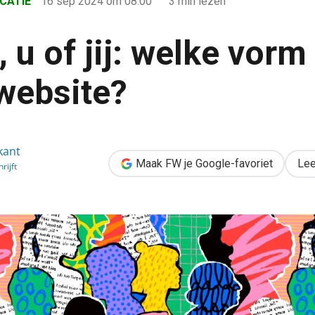
CATIE
16 sep 2024
om 08:00
3 min lezen
j, u of jij: welke vorm
 website?
vorm kies je voor je website?
kant
Maak FW je Google-favoriet
Lee
rijft