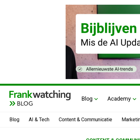
Blog
Academy
BLOG
Blog
AI & Tech
Content & Communicatie
Marketi
Home