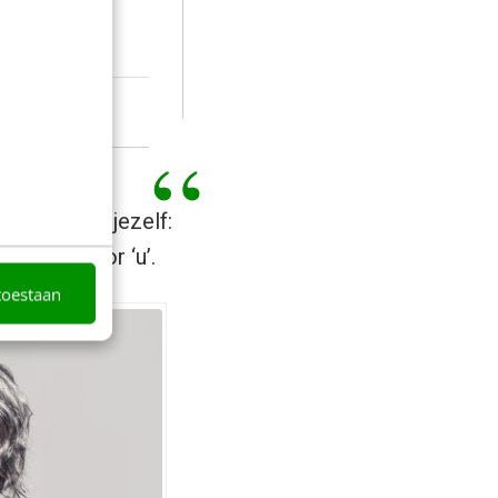
te rade bij jezelf:
ij’ dan door ‘u’.
toestaan