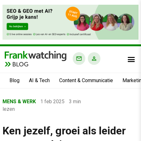
BLOG
Blog
AI & Tech
Content & Communicatie
Marketi
Home
MENS & WERK
1 feb 2025
3 min
›
lezen
Blog
›
Ken jezelf, groei als leider
Mens & Werk