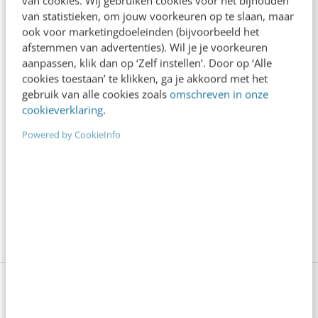
van cookies. Wij gebruiken cookies voor het bijhouden
inzoomt op in balans zijn met je binnenwereld
van statistieken, om jouw voorkeuren op te slaan, maar
ook voor marketingdoeleinden (bijvoorbeeld het
en daardoor een goed leider zijn. Seinen geeft
afstemmen van advertenties). Wil je je voorkeuren
erg veel concrete situaties uit zijn
aanpassen, klik dan op ‘Zelf instellen’. Door op ‘Alle
cookies toestaan’ te klikken, ga je akkoord met het
coachingpraktijk, zodat helder wordt hoe
gebruik van alle cookies zoals
omschreven in onze
gedrag gestoeld is op vroegere emoties. Ook
cookieverklaring
.
refereert hij aan vele managementdenkers en
Powered by CookieInfo
bekende modellen. Kortom, een waardevol en
praktisch boek als je openstaat voor het
onderzoeken van de dieperliggende bronnen
van je gedrag en emoties.
Wil jij ook groeien in leiderschap?