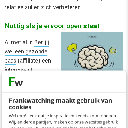
relaties zullen zich verbeteren.
Nuttig als je ervoor open staat
Al met al is
Ben jij
wel een gezonde
baas
(affiliate) een
interessant
leiderschapsboek
omdat het niet
uitgaat van
Frankwatching maakt gebruik van
cookies
bepaalde
leiderschapsstijlen,
Welkom! Leuk dat je inspiratie en kennis komt opdoen.
Wij, en derde partijen, maken op onze websites gebruik
maar helemaal