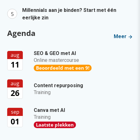
Millennials aan je binden? Start met één
eerlijke zin
Agenda
Meer
SEO & GEO met AI
aug
Online mastercourse
11
Beoordeeld met een 9!
aug
Content repurposing
26
Training
Canva met AI
sep
Training
01
Laatste plekken