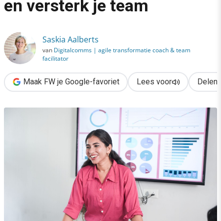
en versterk je team
›
Ken jezelf, groei als leider en versterk je team
Saskia Aalberts
van
Digitalcomms | agile transformatie coach & team
facilitator
Maak FW je Google-favoriet
Lees voor
Delen