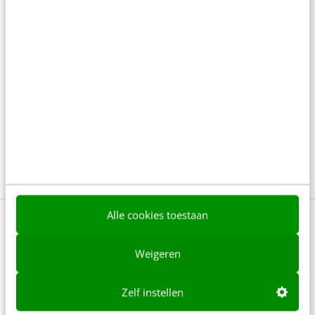
7 min
·
Jan Scheele
Er is maar één goede reden om te
vergaderen: onvoorspelbaarheid
6 min
·
Bas Hoorn
Heeft je team geen mening meer? Grote
kans dat jij de oorzaak bent
3 min
·
Nieky Klijn
Alle cookies toestaan
Bekijk deze topics of volg ze via een
NieuwsAlert
Weigeren
Emoties
Employee experience
Zelf instellen