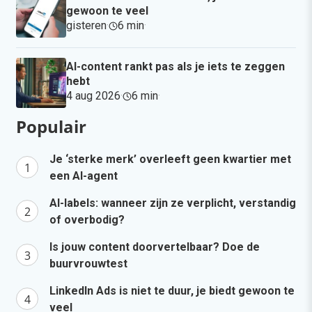
gewoon te veel
gisteren
·
6 min
·
AI-content rankt pas als je iets te zeggen
hebt
4 aug 2026
·
6 min
·
Populair
Je ‘sterke merk’ overleeft geen kwartier met
een AI-agent
AI-labels: wanneer zijn ze verplicht, verstandig
of overbodig?
Is jouw content doorvertelbaar? Doe de
buurvrouwtest
LinkedIn Ads is niet te duur, je biedt gewoon te
veel