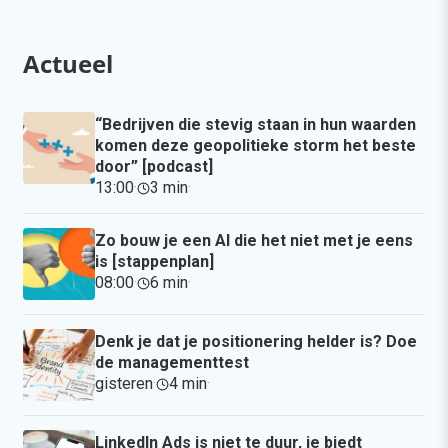
Actueel
“Bedrijven die stevig staan in hun waarden
komen deze geopolitieke storm het beste
door” [podcast]
13:00
·
3 min
·
Zo bouw je een AI die het niet met je eens
is [stappenplan]
08:00
·
6 min
·
Denk je dat je positionering helder is? Doe
de managementtest
gisteren
·
4 min
·
LinkedIn Ads is niet te duur, je biedt