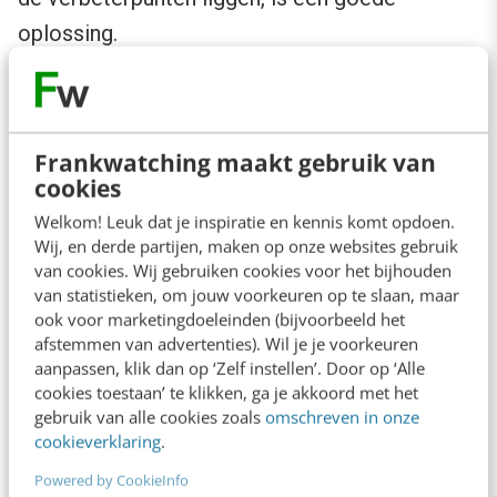
oplossing.
Frankwatching maakt gebruik van
cookies
Welkom! Leuk dat je inspiratie en kennis komt opdoen.
Wij, en derde partijen, maken op onze websites gebruik
van cookies. Wij gebruiken cookies voor het bijhouden
van statistieken, om jouw voorkeuren op te slaan, maar
ook voor marketingdoeleinden (bijvoorbeeld het
Wat doe je als zzp’er of kleine
afstemmen van advertenties). Wil je je voorkeuren
ondernemer?
aanpassen, klik dan op ‘Zelf instellen’. Door op ‘Alle
cookies toestaan’ te klikken, ga je akkoord met het
gebruik van alle cookies zoals
omschreven in onze
Je kunt ook als zzp’er of kleine ondernemer
cookieverklaring
.
alle stappen ondernemen.
Powered by CookieInfo