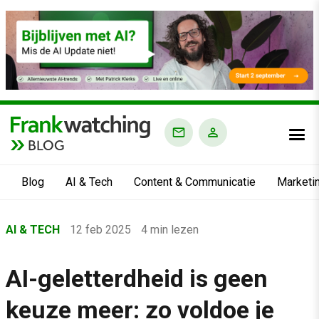
BLOG
Blog
AI & Tech
Content & Communicatie
Marketi
Home
AI & TECH
12 feb 2025
4 min lezen
›
Blog
AI-geletterdheid is geen
›
keuze meer: zo voldoe je
AI & Tech