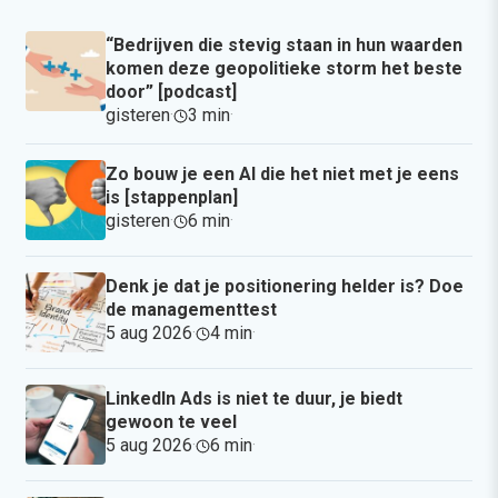
“Bedrijven die stevig staan in hun waarden
komen deze geopolitieke storm het beste
door” [podcast]
gisteren
·
3 min
·
Zo bouw je een AI die het niet met je eens
is [stappenplan]
gisteren
·
6 min
·
Denk je dat je positionering helder is? Doe
de managementtest
5 aug 2026
·
4 min
·
LinkedIn Ads is niet te duur, je biedt
gewoon te veel
5 aug 2026
·
6 min
·