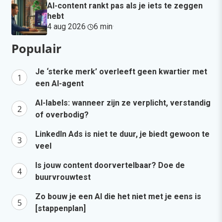
AI-content rankt pas als je iets te zeggen
hebt
4 aug 2026
·
6 min
·
Populair
Je ‘sterke merk’ overleeft geen kwartier met
een AI-agent
AI-labels: wanneer zijn ze verplicht, verstandig
of overbodig?
LinkedIn Ads is niet te duur, je biedt gewoon te
veel
Is jouw content doorvertelbaar? Doe de
buurvrouwtest
Zo bouw je een AI die het niet met je eens is
[stappenplan]