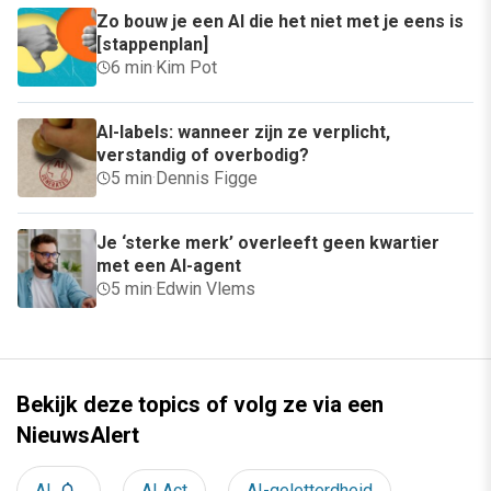
Zo bouw je een AI die het niet met je eens is
[stappenplan]
6 min
·
Kim Pot
AI-labels: wanneer zijn ze verplicht,
verstandig of overbodig?
5 min
·
Dennis Figge
Je ‘sterke merk’ overleeft geen kwartier
met een AI-agent
5 min
·
Edwin Vlems
Bekijk deze topics of volg ze via een
NieuwsAlert
AI
AI Act
AI-geletterdheid