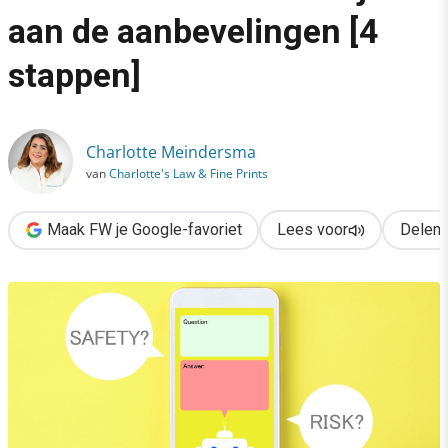
›
aan de aanbevelingen [4
AI-geletterdheid is geen keuze meer: zo voldoe je aan de aanb
stappen]
Charlotte Meindersma
van
Charlotte's Law & Fine Prints
Maak FW je Google-favoriet
Lees voor
Delen