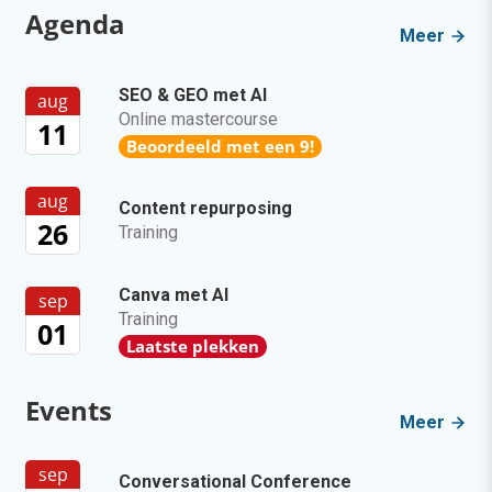
Agenda
Meer
SEO & GEO met AI
aug
Online mastercourse
11
Beoordeeld met een 9!
aug
Content repurposing
26
Training
Canva met AI
sep
Training
01
Laatste plekken
Events
Meer
sep
Conversational Conference