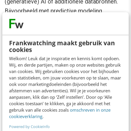
(generatieve) AI of additionele databronnen.
Bijvoorbeeld met predictive modeling,
waarmee je met de hulp van machine learning
en AI patronen in je data kunt ontdekken. Aan
de hand van deze modellen kun je vervolgens
Frankwatching maakt gebruik van
voorspellen welke gebruikers waarschijnlijk
cookies
geïnteresseerd zijn in je producten of diensten.
Welkom! Leuk dat je inspiratie en kennis komt opdoen.
Wij, en derde partijen, maken op onze websites gebruik
van cookies. Wij gebruiken cookies voor het bijhouden
Vertex AI is een AI-model waarop
van statistieken, om jouw voorkeuren op te slaan, maar
verschillende oplossingen zijn gebouwd, zoals
ook voor marketingdoeleinden (bijvoorbeeld het
afstemmen van advertenties). Wil je je voorkeuren
bijvoorbeeld FeedGen. FeedGen maakt gebruik
aanpassen, klik dan op ‘Zelf instellen’. Door op ‘Alle
van AI om Google Shopping feeds te
cookies toestaan’ te klikken, ga je akkoord met het
gebruik van alle cookies zoals
omschreven in onze
optimaliseren. Zo geeft het bijvoorbeeld
cookieverklaring
.
suggesties voor het verbeteren van titels en
Powered by CookieInfo
beschrijvingen, of voor het aanvullen van