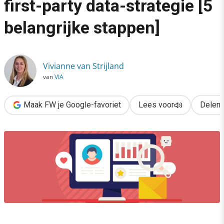
first-party data-strategie [5
›
belangrijke stappen]
Op naar een succesvolle first-party data-strategie [5 belangrij
Vivianne van Strijland
van
VIA
Maak FW je Google-favoriet
Lees voor
Delen