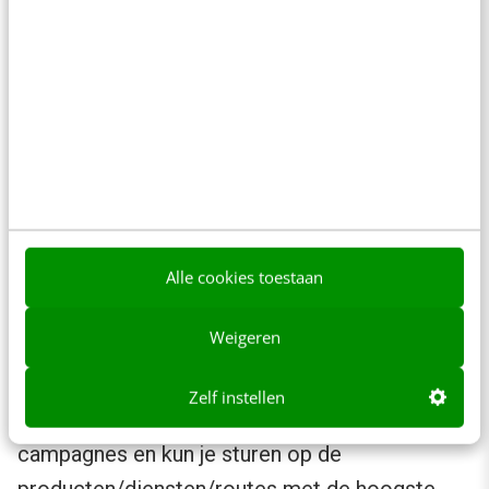
Hoe activeer je deze data in je
campagnes?
Nu alle first-party data zijn verzameld,
opgeslagen en verrijkt kun je beginnen met de
data te activeren in Google en/of Microsoft
Ads. Dit kun je op verschillende manieren doen.
Een daarvan is het opzetten (of aanpassen) van
de campagnestructuur. Er zijn verschillende
Alle cookies toestaan
strategieën om een campagnestructuur op te
Weigeren
zetten, één daarvan is door gebruik te maken
van een product/lead/travel-score. Hierbij
Zelf instellen
voeg je een extra gelaagdheid toe aan je
campagnes en kun je sturen op de
producten/diensten/routes met de hoogste