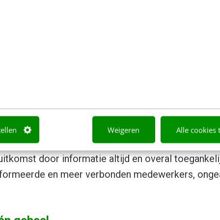
e experience: focus op verbond
niet
t
5 werknemerscommunicatie-trends
. Hierbij zijn 
ot in zijn artikel. Want: hoe houd je personeel verb
j op verschillende locaties en/of hybride werken?
ns verder dan traditionele tools zoals e-mail en int
tellen
Weigeren
Alle cookies 
rt. Asynchrone omnichannel communicatie – via mob
itkomst door informatie altijd en overal toegankeli
eïnformeerde en meer verbonden medewerkers, ongea