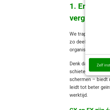
1. Employe
vergeet CX 
We trappen af me
zo deelt Joey Pern
organisatie, als zi
Denk dan vooral ee
Zelf ins
schieten vaak teko
schermen – biedt u
leidt tot beter g
werktijd.