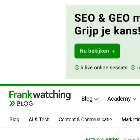
Blog
Academy
BLOG
Blog
AI & Tech
Content & Communicatie
Marketi
Home