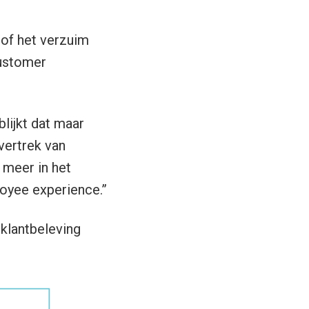
 of het verzuim
customer
lijkt dat maar
vertrek van
l meer in het
loyee experience.”
 klantbeleving