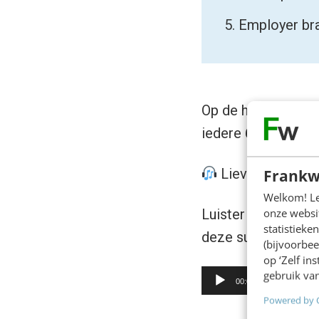
5. Employer br
Op de hoogte blijv
iedere 6 weken bij
Frankw
Liever luistere
Welkom! Leu
onze websit
Luister je liever d
statistiek
deze summerread,
(bijvoorbee
op ‘Zelf in
Audiospeler
gebruik van
00:00
Powered by 