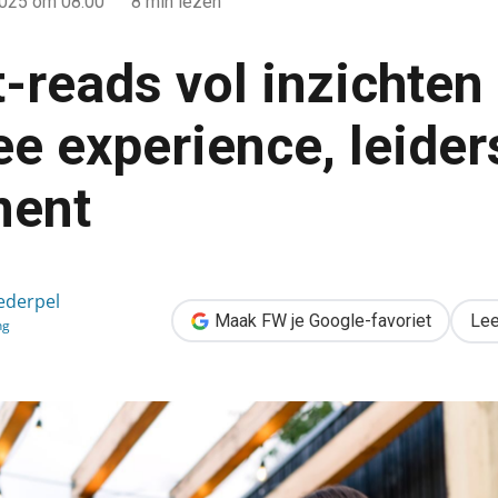
2025
om 08:00
8 min lezen
-reads vol inzichten
e experience, leide
ment
ten over employee experience, leiderschap & recruitment
ederpel
Maak FW je Google-favoriet
Lee
ng