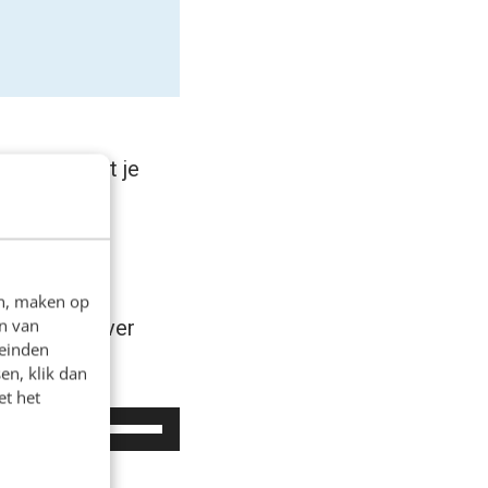
kt? Ik praat je
en, maken op
n van
 bijpraten over
leinden
en, klik dan
et het
Gebruik
00:00
Omhoog/Omlaag
pijltoetsen