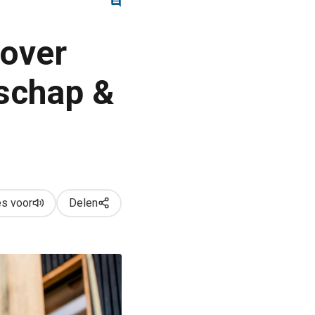
 over
rschap &
s voor
Delen