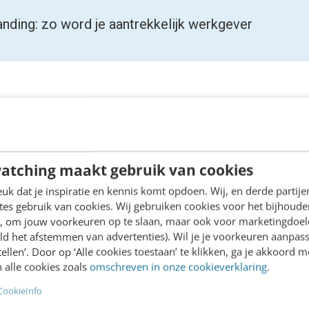
anding: zo word je aantrekkelijk werkgever
en van de laatste artikelen over HR en de arbeidsmar
 in de
themanieuwsbrief Mens & werk
.
atching maakt gebruik van cookies
n? Check de podcastversie
k dat je inspiratie en kennis komt opdoen. Wij, en derde partij
es gebruik van cookies. Wij gebruiken cookies voor het bijhoude
an je leest? Laat je door 2 AI-hosts in ruim 5 minuten
en, om jouw voorkeuren op te slaan, maar ook voor marketingdoe
 gegenereerd door
NotebookLM
.
ld het afstemmen van advertenties). Wil je je voorkeuren aanpass
stellen’. Door op ‘Alle cookies toestaan’ te klikken, ga je akkoord m
 alle cookies zoals
omschreven in onze cookieverklaring
.
CookieInfo