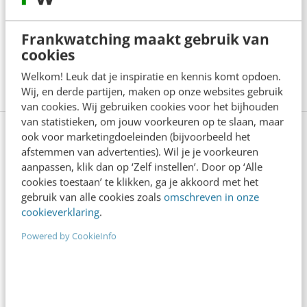
daarbinnen.
Frankwatching maakt gebruik van
AI verandert niet alleen HR-processen, het
cookies
verandert de rol van HR zelf.
Welkom! Leuk dat je inspiratie en kennis komt opdoen.
Wij, en derde partijen, maken op onze websites gebruik
van cookies. Wij gebruiken cookies voor het bijhouden
van statistieken, om jouw voorkeuren op te slaan, maar
ook voor marketingdoeleinden (bijvoorbeeld het
Mastercourse AI Marketing
afstemmen van advertenties). Wil je je voorkeuren
[inclusief certificaat]
aanpassen, klik dan op ‘Zelf instellen’. Door op ‘Alle
cookies toestaan’ te klikken, ga je akkoord met het
gebruik van alle cookies zoals
omschreven in onze
Wil je samenwerken met AI en voorop lopen? Dan
cookieverklaring
.
mag je onze Mastercourse niet missen. Start met
Powered by CookieInfo
het meest complete online programma over SEO,
copywriting, AI-prompting, contentcreatie en meer.
Met AI-experts Kim Pot, Mark van Nieuwenhoven,