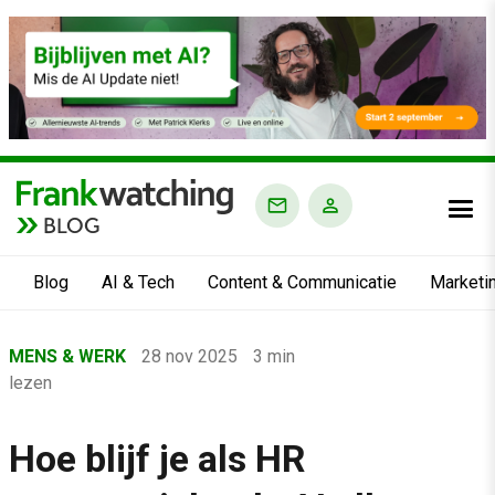
BLOG
Blog
AI & Tech
Content & Communicatie
Marketi
Home
MENS & WERK
28 nov 2025
3 min
›
lezen
Blog
›
Hoe blijf je als HR
Mens & Werk