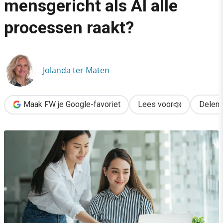
mensgericht als AI alle
›
processen raakt?
Hoe blijf je als HR mensgericht als AI alle processen raakt?
Jolanda ter Maten
Maak FW je Google-favoriet
Lees voor
Delen