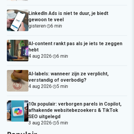
LinkedIn Ads is niet te duur, je biedt
gewoon te veel
gisteren
·
6 min
·
AI-content rankt pas als je iets te zeggen
hebt
4 aug 2026
·
6 min
·
AI-labels: wanneer zijn ze verplicht,
verstandig of overbodig?
4 aug 2026
·
5 min
·
10x populair: verborgen parels in Copilot,
afhakende websitebezoekers & TikTok
SEO uitgelegd
3 aug 2026
·
5 min
·