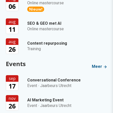
Online mastercourse
06
Nieuw!
aug
SEO & GEO met AI
11
Online mastercourse
aug
Content repurposing
26
Training
Events
Meer
sep
Conversational Conference
17
Event
·
Jaarbeurs Utrecht
nov
AI Marketing Event
26
Event
·
Jaarbeurs Utrecht