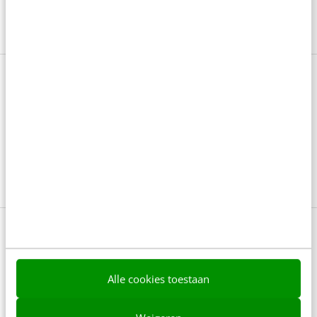
3 min
·
Nieky Klijn
Bekijk deze topics of volg ze via een
NieuwsAlert
AI
Employee experience
HR
0 reacties - Plaats als eerste een reactie!
Alle cookies toestaan
Delen