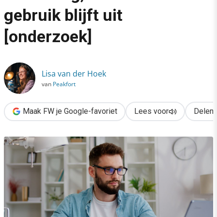
›
gebruik blijft uit
AI is gemeengoed in marketing, maar volwassen gebruik blijft u
[onderzoek]
Lisa van der Hoek
van
Peakfort
Maak FW je Google-favoriet
Lees voor
Delen