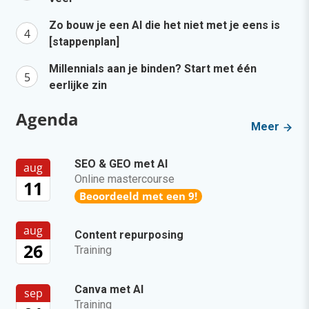
Zo bouw je een AI die het niet met je eens is
[stappenplan]
Millennials aan je binden? Start met één
eerlijke zin
Agenda
Meer
SEO & GEO met AI
aug
Online mastercourse
11
Beoordeeld met een 9!
aug
Content repurposing
26
Training
Canva met AI
sep
Training