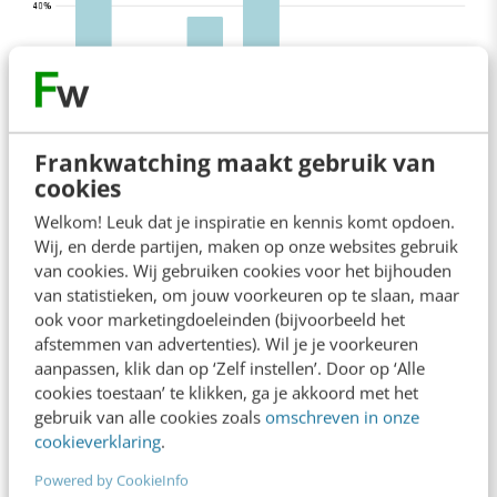
Frankwatching maakt gebruik van
cookies
Welkom! Leuk dat je inspiratie en kennis komt opdoen.
Van experimenteren naar
Wij, en derde partijen, maken op onze websites gebruik
van cookies. Wij gebruiken cookies voor het bijhouden
volwassenheid
van statistieken, om jouw voorkeuren op te slaan, maar
ook voor marketingdoeleinden (bijvoorbeeld het
Ons onderzoek heeft ons doen inzien dat we
afstemmen van advertenties). Wil je je voorkeuren
aanpassen, klik dan op ‘Zelf instellen’. Door op ‘Alle
met elkaar klaar zijn voor de volgende stap. AI
cookies toestaan’ te klikken, ga je akkoord met het
is alledaags, maar de impact die het kan maken
gebruik van alle cookies zoals
omschreven in onze
cookieverklaring
.
moeten we nog verder verdiepen. In 2026
Powered by CookieInfo
werken we toe naar de organisatie van AI. Het