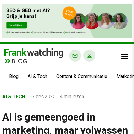
BLOG
Blog
AI & Tech
Content & Communicatie
Marketi
Home
AI & TECH
17 dec 2025
4 min lezen
›
Blog
AI is gemeengoed in
›
marketing, maar volwassen
AI & Tech