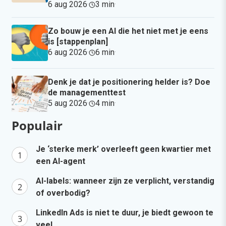
6 aug 2026
·
3 min
·
Zo bouw je een AI die het niet met je eens
is [stappenplan]
6 aug 2026
·
6 min
·
Denk je dat je positionering helder is? Doe
de managementtest
5 aug 2026
·
4 min
·
Populair
Je ‘sterke merk’ overleeft geen kwartier met
een AI-agent
AI-labels: wanneer zijn ze verplicht, verstandig
of overbodig?
LinkedIn Ads is niet te duur, je biedt gewoon te
veel