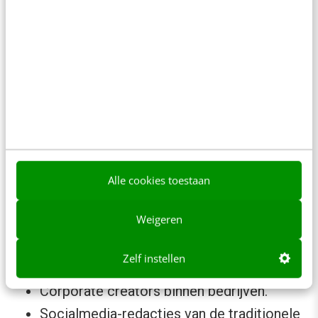
In 2026 is media een ecosysteem dat bestaat
uit:
Substack-achtige nieuwsbrieven met
duizenden trouwe lezers.
Nichepodcasts die hele sectoren kunnen
beïnvloeden.
Reddit-communities waar trends ontstaan.
Sector-influencers op LinkedIn.
Alle cookies toestaan
Thematische communities op Slack,
Weigeren
Discord en fora.
YouTubers en analisten die nichemarkten
Zelf instellen
domineren.
Corporate creators binnen bedrijven.
Socialmedia-redacties van de traditionele