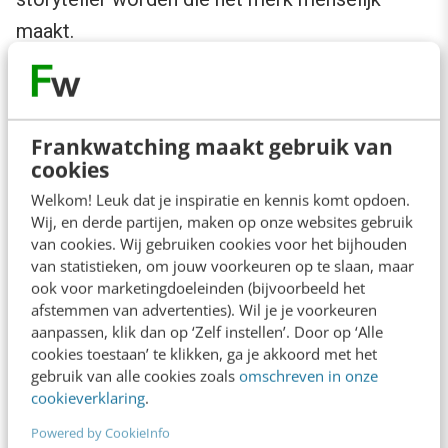
maakt.
En dat is niet vreemd, want Founders en CEO’s:
Frankwatching maakt gebruik van
cookies
Lees ook:
Zichtbaar leiderschap: van strategie op
Welkom! Leuk dat je inspiratie en kennis komt opdoen.
papier naar sturing in de praktijk
Wij, en derde partijen, maken op onze websites gebruik
van cookies. Wij gebruiken cookies voor het bijhouden
van statistieken, om jouw voorkeuren op te slaan, maar
ook voor marketingdoeleinden (bijvoorbeeld het
Hebben het grootste bereik in hun
afstemmen van advertenties). Wil je je voorkeuren
netwerk.
aanpassen, klik dan op ‘Zelf instellen’. Door op ‘Alle
cookies toestaan’ te klikken, ga je akkoord met het
Hebben een hoge mate van
gebruik van alle cookies zoals
omschreven in onze
geloofwaardigheid.
cookieverklaring
.
Creëren engagement dat corporate
Powered by CookieInfo