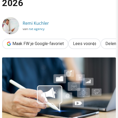
2026
›
Dit zijn de 8 PR-trends van 2026
Remi Kuchler
van
nxt agency
Maak FW je Google-favoriet
Lees voor
Delen