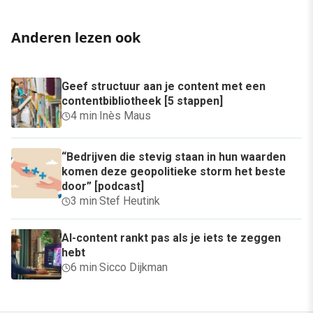
Anderen lezen ook
Geef structuur aan je content met een
contentbibliotheek [5 stappen]
4 min
·
Inès Maus
“Bedrijven die stevig staan in hun waarden
komen deze geopolitieke storm het beste
door” [podcast]
3 min
·
Stef Heutink
AI-content rankt pas als je iets te zeggen
hebt
6 min
·
Sicco Dijkman