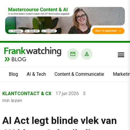
BLOG
Blog
AI & Tech
Content & Communicatie
Marketi
Home
KLANTCONTACT & CX
17 jun 2026
5
›
min lezen
Blog
›
AI Act legt blinde vlek van
Klantcontact & CX