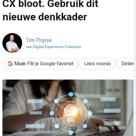
CX bloot. Gebruik dit
›
nieuwe denkkader
AI Act legt blinde vlek van CX bloot. Gebruik dit nieuwe denkka
Tim Thijsse
van
Digital Experience Collective
Maak FW je Google-favoriet
Lees voor
Delen