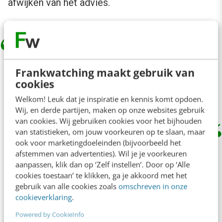
afwijken van het advies.
Als mensen geen echte ruimte hebben
Frankwatching maakt gebruik van
om in te grijpen, is toezicht vooral
cookies
schijnzekerheid.
Welkom! Leuk dat je inspiratie en kennis komt opdoen.
Wij, en derde partijen, maken op onze websites gebruik
van cookies. Wij gebruiken cookies voor het bijhouden
van statistieken, om jouw voorkeuren op te slaan, maar
ook voor marketingdoeleinden (bijvoorbeeld het
Daarmee wordt
human-in-the-loop
geen
afstemmen van advertenties). Wil je je voorkeuren
juridische formaliteit, maar een
aanpassen, klik dan op ‘Zelf instellen’. Door op ‘Alle
cookies toestaan’ te klikken, ga je akkoord met het
ontwerpvraagstuk. En eigenlijk ook een UX-
gebruik van alle cookies zoals
omschreven in onze
vraagstuk. Want als mensen niet begrijpen hoe
cookieverklaring
.
een systeem tot een aanbeveling komt, kunnen
Powered by CookieInfo