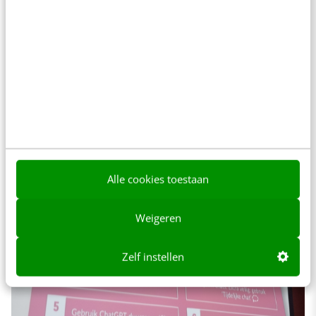
die met AI werken. Denk aan afspraken over
kritisch blijven, geen vertrouwelijke informatie
delen en zorgvuldig omgaan met privacy en
auteursrecht.
Alle cookies toestaan
Weigeren
Zelf instellen