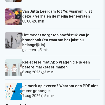
Van Jutta Leerdam tot Ye: waarom juist
deze 7 verhalen de media beheersten
08:00
·
6 min
·
Het meest vergeten hoofdstuk van je
brandbook (en waarom het juist nu
belangrijk is)
gisteren
·
5 min
·
Reflecteer met AI: 5 vragen die je een
betere marketeer maken
8 aug 2026
·
3 min
·
Je merk opleveren? Waarom een PDF niet
meer genoeg is
7 aug 2026
·
5 min
·