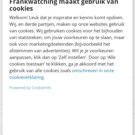
Frankwatching maakt gebruik van
succesvol doorstaan van perioden van schaarste.
cookies
Wil jij het digitale landschap beter leren begrijpen?
Welkom! Leuk dat je inspiratie en kennis komt opdoen.
Meer leren over het Always On-
Wij, en derde partijen, maken op onze websites gebruik
van cookies. Wij gebruiken cookies voor het bijhouden
marketingmechanisme? En hoe je ongeacht de
van statistieken, om jouw voorkeuren op te slaan, maar
situatie jouw resultaten kunt optimaliseren? Dan is
ook voor marketingdoeleinden (bijvoorbeeld het
afstemmen van advertenties). Wil je je voorkeuren
de training Always On marketing & campagnes
aanpassen, klik dan op ‘Zelf instellen’. Door op ‘Alle
wellicht iets voor je.
Benieuwd?
cookies toestaan’ te klikken, ga je akkoord met het
gebruik van alle cookies zoals
omschreven in onze
cookieverklaring
.
Powered by CookieInfo
0 reacties - Plaats als eerste een reactie!