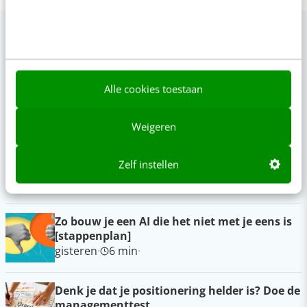
Op zoek naar nog meer kennis?
Alle cookies toestaan
Actueel
Weigeren
“Bedrijven die stevig staan in hun waarden
komen deze geopolitieke storm het beste
Zelf instellen
door” [podcast]
gisteren
·
3 min
·
Zo bouw je een AI die het niet met je eens is
[stappenplan]
gisteren
·
6 min
·
Denk je dat je positionering helder is? Doe de
managementtest