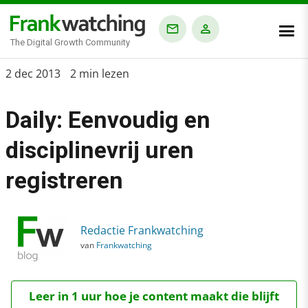
The Digital Growth Community
Home
2 dec 2013
2 min lezen
›
Daily: Eenvoudig en
Blog
›
disciplinevrij uren
Alle artikelen
registreren
›
Daily: Eenvoudig en disciplinevrij uren registreren
Redactie Frankwatching
van
Frankwatching
Leer in 1 uur hoe je content maakt die blijft