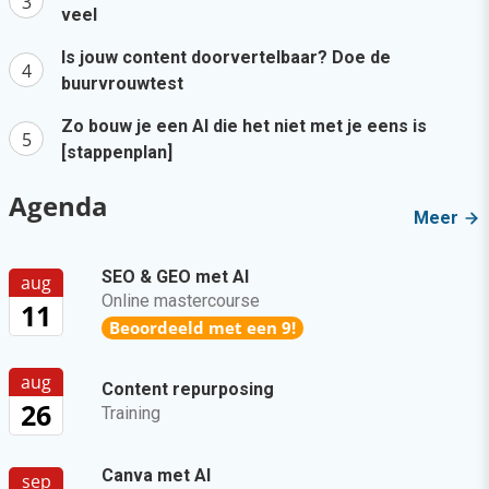
veel
Is jouw content doorvertelbaar? Doe de
buurvrouwtest
Zo bouw je een AI die het niet met je eens is
[stappenplan]
Agenda
Meer
SEO & GEO met AI
aug
Online mastercourse
11
Beoordeeld met een 9!
aug
Content repurposing
26
Training
Canva met AI
sep