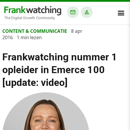
The Digital Growth Community
Home
CONTENT & COMMUNICATIE
8 apr
2016
1 min lezen
›
Blog
Frankwatching nummer 1
›
opleider in Emerce 100
Content & Communicatie
›
[update: video]
Frankwatching nummer 1 opleider in Emerce 100 [update: video