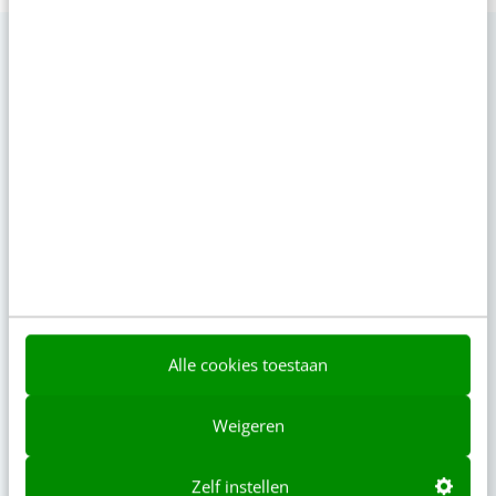
Op zoek naar nog meer kennis?
Actueel
Geef structuur aan je content met een
contentbibliotheek [5 stappen]
08:00
·
4 min
·
“Bedrijven die stevig staan in hun waarden
komen deze geopolitieke storm het beste
Alle cookies toestaan
door” [podcast]
gisteren
·
3 min
·
Weigeren
Zo bouw je een AI die het niet met je eens is
Zelf instellen
[stappenplan]