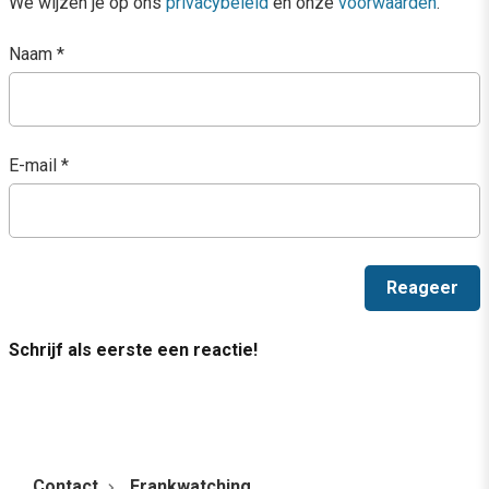
We wijzen je op ons
privacybeleid
en onze
voorwaarden
.
Naam
*
E-mail
*
Schrijf als eerste een reactie!
Contact
Frankwatching