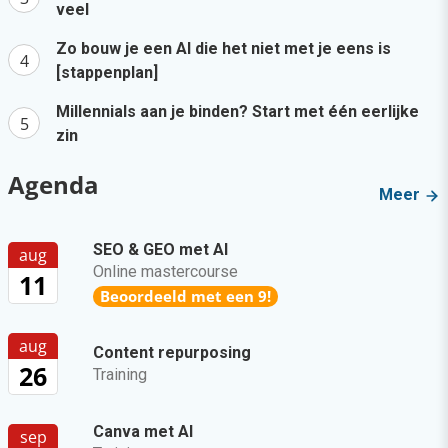
veel
Zo bouw je een AI die het niet met je eens is
[stappenplan]
Millennials aan je binden? Start met één eerlijke
zin
Agenda
Meer
SEO & GEO met AI
aug
Online mastercourse
11
Beoordeeld met een 9!
aug
Content repurposing
26
Training
Canva met AI
sep