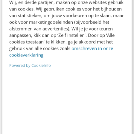
Wij, en derde partijen, maken op onze websites gebruik
van cookies. Wij gebruiken cookies voor het bijhouden
van statistieken, om jouw voorkeuren op te slaan, maar
ook voor marketingdoeleinden (bijvoorbeeld het
MARKETING
afstemmen van advertenties). Wil je je voorkeuren
Cookiewet: 5 maatregelen van affiliate-
aanpassen, klik dan op ‘Zelf instellen’. Door op ‘Alle
netwerken
cookies toestaan’ te klikken, ga je akkoord met het
gebruik van alle cookies zoals
omschreven in onze
De cookiewet brengt heel wat teweeg, ook bij
cookieverklaring
.
affiliates, adverteerders en affiliate-netwerken. Er
wordt gevreesd voor omzetverlies en verlies van
Powered by CookieInfo
data. Welke acties…
Rolf Dijkstra
·
14 jaar geleden