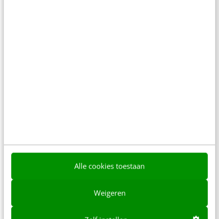
MARKETING
Affiliate marketing: de kracht van een goed
doordachte strategie
Een doorsnee consument op internet raadpleegt,
voor hij een aankoop doet, gemiddeld meer dan 10
verschillende informatiebronnen, zo blijkt uit het
'Zero Moment…
Coen de Vries
·
15 jaar geleden
Alle cookies toestaan
Weigeren