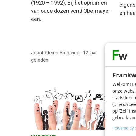
(1920 – 1992). Bij het opruimen
eigensc
van oude dozen vond Obermayer
en heef
een…
Joost Steins Bisschop
·
12 jaar
geleden
Floor 
Frankw
Welkom! Leu
onze websit
statistiek
(bijvoorbee
op ‘Zelf in
gebruik van
Powered by 