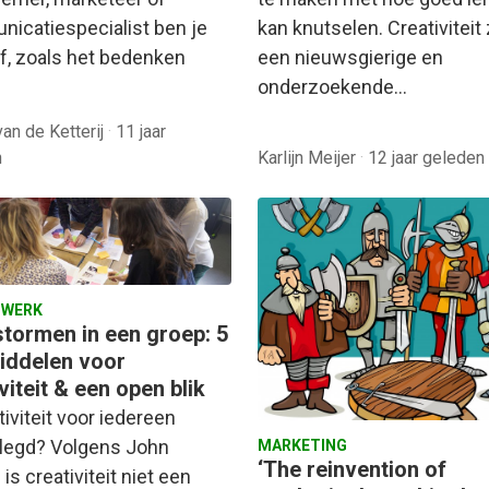
icatiespecialist ben je
kan knutselen. Creativiteit z
ef, zoals het bedenken
een nieuwsgierige en
onderzoekende…
van de Ketterij
·
11 jaar
n
Karlijn Meijer
·
12 jaar geleden
 WERK
stormen in een groep: 5
iddelen voor
viteit & een open blik
tiviteit voor iedereen
egd? Volgens John
MARKETING
‘The reinvention of
is creativiteit niet een