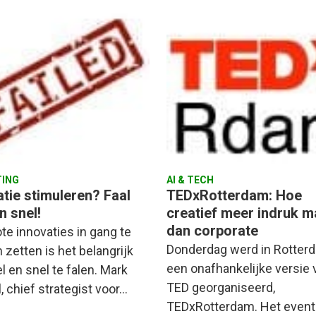
ING
AI & TECH
atie stimuleren? Faal
TEDxRotterdam: Hoe
n snel!
creatief meer indruk m
dan corporate
te innovaties in gang te
Donderdag werd in Rotter
 zetten is het belangrijk
een onafhankelijke versie 
l en snel te falen. Mark
TED georganiseerd,
, chief strategist voor…
TEDxRotterdam. Het event