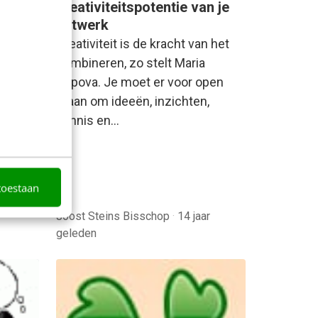
creativiteitspotentie van je
rker
netwerk
et
Creativiteit is de kracht van het
combineren, zo stelt Maria
van
Popova. Je moet er voor open
 te
staan om ideeën, inzichten,
. Je
kennis en…
iënt
n…
toestaan
Joost Steins Bisschop
·
14 jaar
geleden