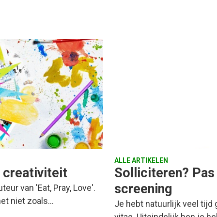
ALLE ARTIKELEN
 creativiteit
Solliciteren? Pa
screening
eur van 'Eat, Pray, Love'.
het niet zoals…
Je hebt natuurlijk veel tij
vitae. Uiteindelijk ben je 