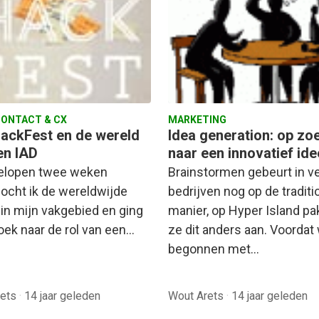
ONTACT & CX
MARKETING
ackFest en de wereld
Idea generation: op zo
en IAD
naar een innovatief ide
elopen twee weken
Brainstormen gebeurt in v
ocht ik de wereldwijde
bedrijven nog op de traditi
 in mijn vakgebied en ging
manier, op Hyper Island p
zoek naar de rol van een…
ze dit anders aan. Voordat
begonnen met…
rets
·
14 jaar geleden
Wout Arets
·
14 jaar geleden