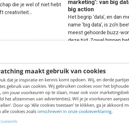
marketing’: van big dat
hap die je wel of niet hebt
big action
t creativiteit…
Het begrip 'data', en dan m
name 'big data', is zo’n bee
meest gehoorde buzz-wor
deze tijd. Zowel binnen he
Hickmann
·
12 jaar geleden
Gerry van de Weijer
·
12 jaar g
atching maakt gebruik van cookies
k dat je inspiratie en kennis komt opdoen. Wij, en derde partij
es gebruik van cookies. Wij gebruiken cookies voor het bijhoude
en, om jouw voorkeuren op te slaan, maar ook voor marketingdoe
ld het afstemmen van advertenties). Wil je je voorkeuren aanpass
stellen’. Door op ‘Alle cookies toestaan’ te klikken, ga je akkoord m
 alle cookies zoals
omschreven in onze cookieverklaring
.
CookieInfo