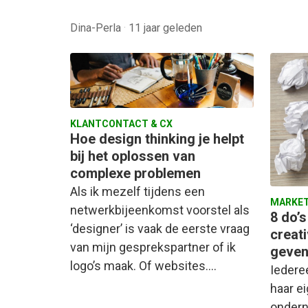
Dina-Perla
·
11 jaar geleden
KLANTCONTACT & CX
Hoe design thinking je helpt
bij het oplossen van
complexe problemen
Als ik mezelf tijdens een
MARKET
netwerkbijeenkomst voorstel als
8 do’s
‘designer’ is vaak de eerste vraag
creati
van mijn gesprekspartner of ik
geven
logo’s maak. Of websites.…
Iederee
haar e
ondern