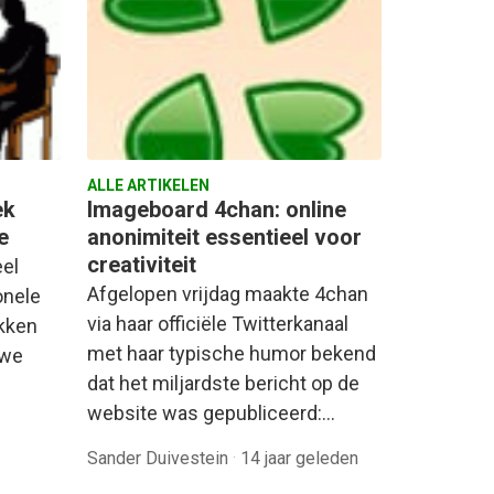
ALLE ARTIKELEN
ek
Imageboard 4chan: online
e
anonimiteit essentieel voor
creativiteit
eel
Afgelopen vrijdag maakte 4chan
onele
via haar officiële Twitterkanaal
akken
met haar typische humor bekend
 we
dat het miljardste bericht op de
website was gepubliceerd:…
Sander Duivestein
·
14 jaar geleden