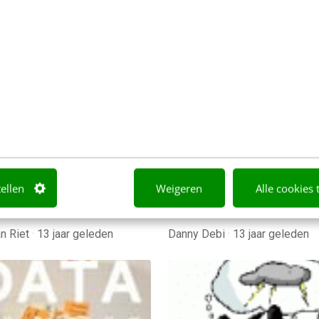
ONTACT & CX
KLANTCONTACT & CX
onal design: online
Waarom elke kenniswe
om wat mensen raakt
een design-cursus mo
volgen
t ontwerpen van een site
Als kenniswerker moet je 
en we aandacht aan de
vele markten thuis zijn om
ity. Want een goed
slagen in het bedrijfsleven
werp zorgt ervoor dat je
moet communiceren, effic
n of…
werken, relaties opbouwe
tellen
Weigeren
Alle cookies 
an Riet
·
13 jaar geleden
Danny Debi
·
13 jaar geleden