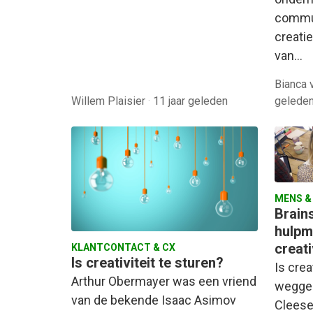
commun
creati
van…
Bianca 
Willem Plaisier
·
11 jaar geleden
gelede
MENS &
Brain
hulpm
creati
KLANTCONTACT & CX
Is creativiteit te sturen?
Is crea
Arthur Obermayer was een vriend
weggel
van de bekende Isaac Asimov
Cleese 