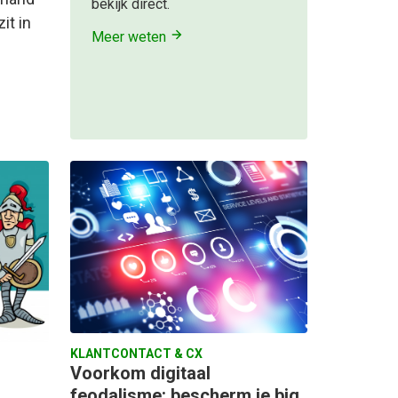
bekijk direct.
it in
Meer weten
KLANTCONTACT & CX
Voorkom digitaal
feodalisme: bescherm je big