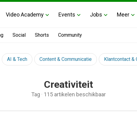
Video Academy
Events
Jobs
Meer
ng
Social
Shorts
Community
AI & Tech
Content & Communicatie
Klantcontact &
Creativiteit
Tag
·
115 artikelen beschikbaar