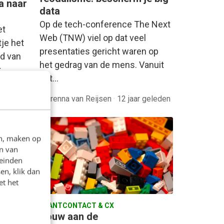
a naar
data
Op de tech-conference The Next
et
Web (TNW) viel op dat veel
tje het
presentaties gericht waren op
d van
het gedrag van de mens. Vanuit
t…
het…
eleden
Marenna van Reijsen
·
12 jaar geleden
en, maken op
n van
leinden
en, klik dan
et het
KLANTCONTACT & CX
Bouw aan de