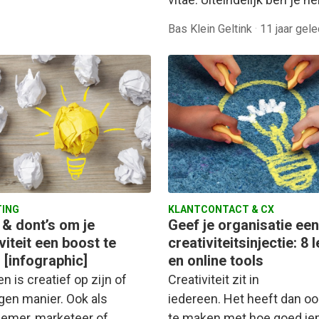
Bas Klein Geltink
·
11 jaar gel
ING
KLANTCONTACT & CX
 & dont’s om je
Geef je organisatie een
viteit een boost te
creativiteitsinjectie: 8 
 [infographic]
en online tools
n is creatief op zijn of
Creativiteit zit in
igen manier. Ook als
iedereen. Het heeft dan oo
emer, marketeer of
te maken met hoe goed i