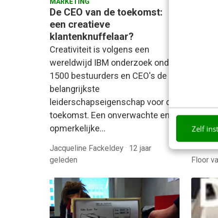
MARKETING
KLANTC
De CEO van de toekomst:
Emoti
een creatieve
gaat 
klantenknuffelaar?
Bij he
Creativiteit is volgens een
bested
wereldwijd IBM onderzoek onder
usabil
1500 bestuurders en CEO's de
webont
belangrijkste
klante
leiderschapseigenschap voor de
toekomst. Een onverwachte en
opmerkelijke…
Zelf ins
Jacqueline Fackeldey
·
12 jaar
geleden
Floor v