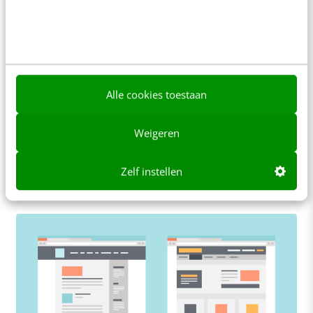
MARKETING
Wat zijn de belangrijkste digital- en
webdesigntrends van 2015?
Alle cookies toestaan
Happy New Year, iedereen! De oliebollen hebben
we inmiddels weer achter de kiezen en de maand
Weigeren
van terugkijkende ‘best-off’-lijstjes ligt achter ons.
…
Zelf instellen
Bart ter Steege
·
12 jaar geleden