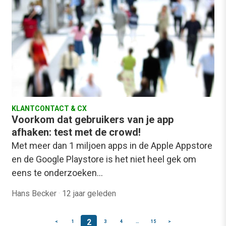
KLANTCONTACT & CX
Voorkom dat gebruikers van je app
afhaken: test met de crowd!
Met meer dan 1 miljoen apps in de Apple Appstore
en de Google Playstore is het niet heel gek om
eens te onderzoeken…
Hans Becker
·
12 jaar geleden
2
<
1
3
4
…
15
>