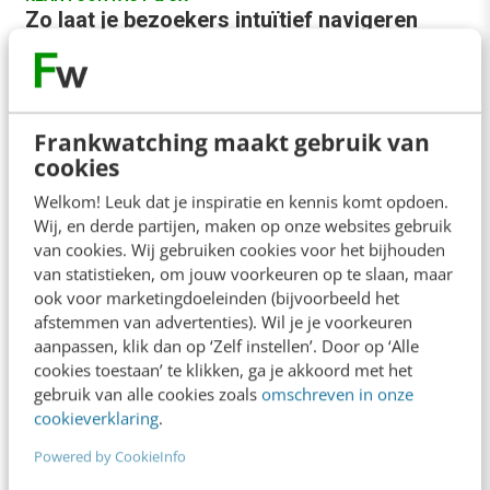
Zo laat je bezoekers intuïtief navigeren
door je event- of projectsite
Websites hebben meestal een klassieke
navigatiestructuur. Denk aan de horizontale
menu’s bovenin en de verticale menu’s aan de
Frankwatching maakt gebruik van
cookies
linkerkant van een webpagina.…
Welkom! Leuk dat je inspiratie en kennis komt opdoen.
Suzanne Hiddinga
·
11 jaar geleden
Wij, en derde partijen, maken op onze websites gebruik
van cookies. Wij gebruiken cookies voor het bijhouden
van statistieken, om jouw voorkeuren op te slaan, maar
ook voor marketingdoeleinden (bijvoorbeeld het
afstemmen van advertenties). Wil je je voorkeuren
aanpassen, klik dan op ‘Zelf instellen’. Door op ‘Alle
cookies toestaan’ te klikken, ga je akkoord met het
gebruik van alle cookies zoals
omschreven in onze
cookieverklaring
.
Powered by CookieInfo