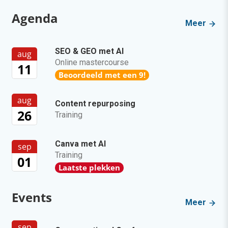
Agenda
Meer
SEO & GEO met AI
aug
Online mastercourse
11
Beoordeeld met een 9!
aug
Content repurposing
26
Training
Canva met AI
sep
Training
01
Laatste plekken
Events
Meer
sep