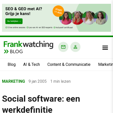
BLOG
Blog
AI & Tech
Content & Communicatie
Marketi
Home
MARKETING
9 jan 2005
1 min lezen
›
Blog
Social software: een
›
werkdefinitie
Marketing