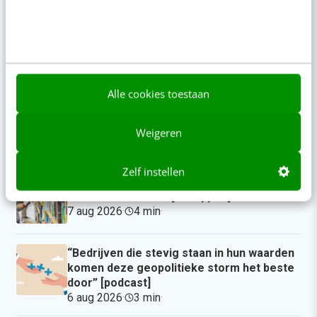
Reflecteer met AI: 5 vragen die je een
betere marketeer maken
gisteren
·
3 min
·
Alle cookies toestaan
Je merk opleveren? Waarom een PDF niet
meer genoeg is
Weigeren
7 aug 2026
·
5 min
·
Zelf instellen
Geef structuur aan je content met een
contentbibliotheek [5 stappen]
7 aug 2026
·
4 min
·
“Bedrijven die stevig staan in hun waarden
komen deze geopolitieke storm het beste
door” [podcast]
6 aug 2026
·
3 min
·