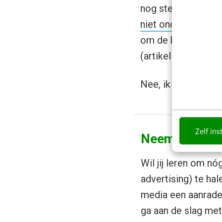
nog steeds
twijfel
niet onopgemerkt
om de blogosphere
(artikel via
Marketi
Nee, ik maak me z
Zelf ins
Neem je strat
Wil jij leren om n
advertising) te ha
media een aanrader
ga aan de slag met