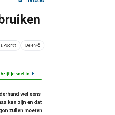
1 reacties
bruiken
s voor
Delen
ijf je snel in
onderhand wel eens
ss kan zijn en dat
gon zullen moeten