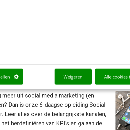
. Maar de recente bewegingen van
Yahoo!
en
MSN
r
gebleven. Opvallend verder ook het gevecht
van de
 markt en de interesse van uitgevers voor
branded
ngfacts
, zie ook
Bloggers Blog
).
eker geen zorgen om RSS.
tellen
Weigeren
Alle cookies 
egie onder de loep
óg meer uit social media marketing (en
len? Dan is onze 6-daagse opleiding Social
. Leer alles over de belangrijkste kanalen,
 het herdefiniëren van KPI's en ga aan de