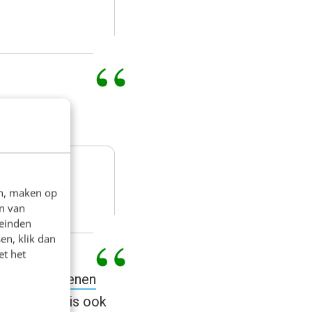
ed
en, maken op
n van
leinden
en, klik dan
et het
f ik
Tien redenen
atuurlijk, er is ook