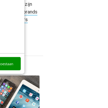
ichting RSS zijn
 grote web brands
 RSS-readers
toestaan