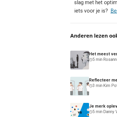
slag met het optim
iets voor je is?
Be
Anderen lezen oo
Het meest ver
5 min
·
Rosann
Reflecteer me
3 min
·
Kim Po
Je merk ople
5 min
·
Danny 