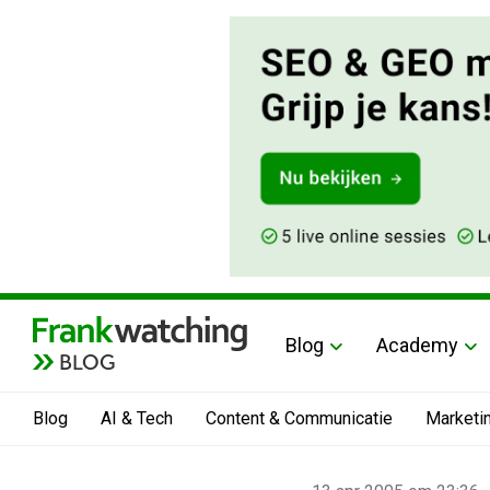
Blog
Academy
BLOG
Blog
AI & Tech
Content & Communicatie
Marketi
Home