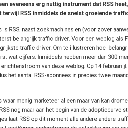
en eveneens erg nuttig instrument dat RSS heet,
t terwijl RSS inmiddels de snelst groeiende traffic
 is RSS, naast zoekmachines en (voor zover aanwe
terst belangrijk traffic driver. Voor een weblog als 
rijkste traffic driver. Om te illustreren hoe belang
erst wat cijfers. Inmiddels hebben meer dan 300 m
richtenstroom van deze weblog. Op 14 februari jl
dus het aantal RSS-abonnees in precies twee maand
ers waar menig marketeer alleen maar van kan drome
 RSS nog maar aan het begin van de adoptiecurve sta
s laat RSS op dit moment alle andere andere traffi