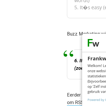
wordt)
5. It�s easy (
Buzz Marketing wi
Frankw
6. If you want 
Welkom! Leu
(zoekmachines
onze websit
statistiek
(bijvoorbee
op ‘Zelf in
gebruik van
Eerder schreef ik
Powered by 
om RSS te gebrui