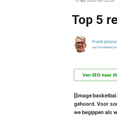
13 apr 2005
om 23:36
›
Blog
Top 5 r
›
Alle artikelen
›
Frank Janss
Top 5 redenen om RSS t
van
Frankwatchi
Van SEO naar GE
[[image:basketbal
gehoord. Voor som
we begippen als w