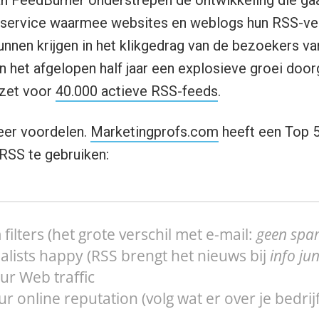
van FeedBurner onderstrepen de ontwikkeling die gaa
 service waarmee websites en weblogs hun RSS-ve
unnen krijgen in het klikgedrag van de bezoekers van
n het afgelopen half jaar een explosieve groei do
zet voor
40.000 actieve RSS-feeds
.
eer voordelen.
Marketingprofs.com
heeft een Top 5
SS te gebruiken:
filters (het grote verschil met e-mail:
geen spa
alists happy (RSS brengt het nieuws bij
info jun
ur Web traffic
ur online reputation (volg wat er over je bedri