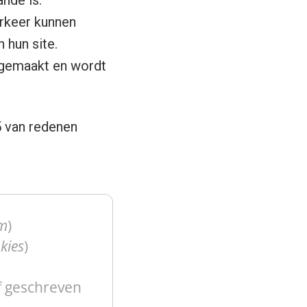
nde is.
rkeer kunnen
 hun site.
orgemaakt en wordt
 van redenen
m
)
kies
)
jf geschreven