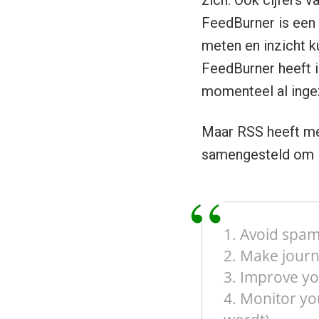
zich. Ook cijfers 
FeedBurner is een
meten en inzicht k
FeedBurner heeft i
momenteel al inge
Maar RSS heeft m
samengesteld om R
1. Avoid spam 
2. Make journ
3. Improve yo
4. Monitor yo