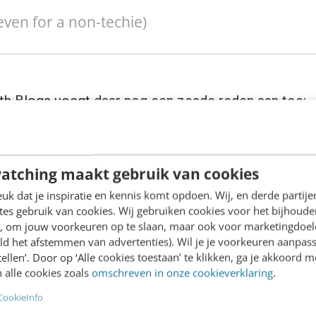
even for a non-techie)
th Blogs voegt daar nog een zesde reden aan toe:
atching maakt gebruik van cookies
to get better search engine rankings, have an RSS fe
k dat je inspiratie en kennis komt opdoen. Wij, en derde partij
 houden van RSS)
es gebruik van cookies. Wij gebruiken cookies voor het bijhoude
en, om jouw voorkeuren op te slaan, maar ook voor marketingdoe
ld het afstemmen van advertenties). Wil je je voorkeuren aanpass
stellen’. Door op ‘Alle cookies toestaan’ te klikken, ga je akkoord m
 alle cookies zoals
omschreven in onze cookieverklaring
.
 op Emerce de column
Waarom RSS doorbreekt
, ga
CookieInfo
ken
en ook
Tien manieren om RSS-feeds te lezen
. N