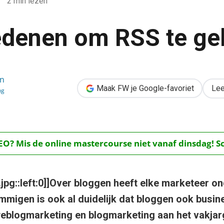
2 min lezen
edenen om RSS te ge
en
e gebruiken
Maak FW je Google-favoriet
Lee
ng
O? Mis de online mastercourse niet vanaf dinsdag! Schr
.jpg::left:0]]Over bloggen heeft elke marketeer 
migen is ook al duidelijk dat bloggen ook busine
eblogmarketing en blogmarketing aan het vakjar