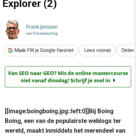
Explorer (2)
›
Firefox verslaat Internet Explorer (2)
Frank Janssen
van
Frankwatching
Maak FW je Google-favoriet
Lees voor
Delen
Van SEO naar GEO? Mis de online mastercourse
niet vanaf dinsdag! Schrijf je snel in
[[image:boingboing.jpg::left:0]]Bij Boing
Boing, een van de populairste weblogs ter
wereld, maakt inmiddels het merendeel van