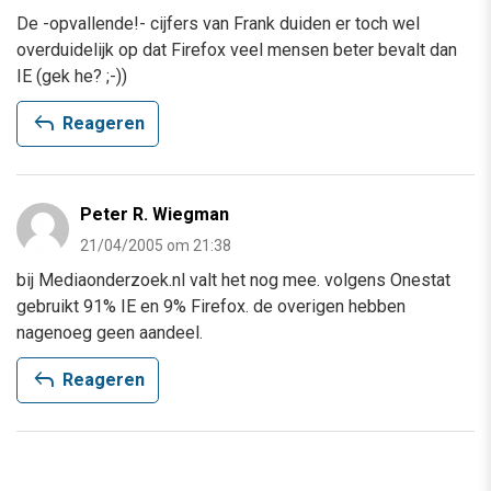
De -opvallende!- cijfers van Frank duiden er toch wel
overduidelijk op dat Firefox veel mensen beter bevalt dan
IE (gek he? ;-))
reply
Reageren
Peter R. Wiegman
21/04/2005 om 21:38
bij Mediaonderzoek.nl valt het nog mee. volgens Onestat
gebruikt 91% IE en 9% Firefox. de overigen hebben
nagenoeg geen aandeel.
reply
Reageren