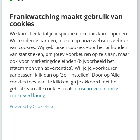
Frankwatching maakt gebruik van
cookies
Op zoek naar nog meer
Welkom! Leuk dat je inspiratie en kennis komt opdoen.
kennis?
Wij, en derde partijen, maken op onze websites gebruik
van cookies. Wij gebruiken cookies voor het bijhouden
van statistieken, om jouw voorkeuren op te slaan, maar
ook voor marketingdoeleinden (bijvoorbeeld het
afstemmen van advertenties). Wil je je voorkeuren
Actueel
aanpassen, klik dan op ‘Zelf instellen’. Door op ‘Alle
cookies toestaan’ te klikken, ga je akkoord met het
gebruik van alle cookies zoals
omschreven in onze
Je merk opleveren? Waarom een PDF niet
cookieverklaring
.
meer genoeg is
gisteren
·
5 min
·
Powered by CookieInfo
Geef structuur aan je content met een
contentbibliotheek [5 stappen]
gisteren
·
4 min
·