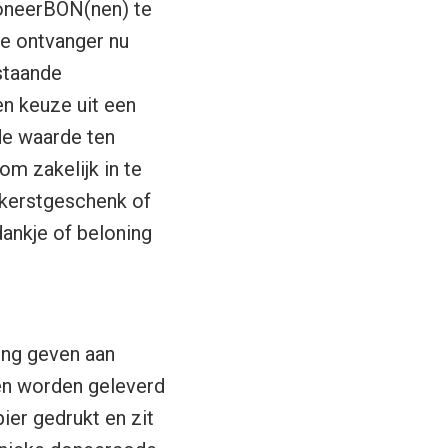
DoneerBON(nen) te
de ontvanger nu
staande
n keuze uit een
de waarde ten
m zakelijk in te
 kerstgeschenk of
dankje of beloning
ing geven aan
n worden geleverd
ier gedrukt en zit