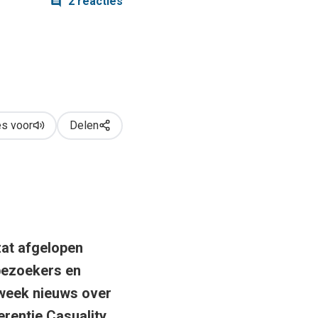
2 reacties
s voor
Delen
zat afgelopen
bezoekers en
week nieuws over
erentie Casuality