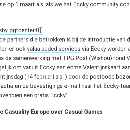
se op 1 maart a.s. als we het Eccky community con
by.jpg::center:0]]
de partners die betrokken is bij de introductie van 
llen er ook
valua added services
via Eccky worden 
 is de samenwerking met TPG Post (
Wishou
) rond V
elijk om vanuit Eccky een echte Valentijnskaart aa
ntijnsdag (14 februari a.s. ) door de postbode bezo
e
actie
en de bevestigings e-mail naar het
Eccky-te
 bovendien een gratis Eccky."
ie Casuality Europe over Casual Games