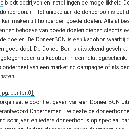
is
biedt bedrijven en instellingen de mogelijkheid 
doneerbon.nl
. Het unieke aan de doneerbon is dat 
e kan maken uit honderden goede doelen. Alle al be
en ten behoeve van goede doelen bieden slechts ee
ede doelen. De DoneerBON is een kadobon waarbij 
 goed doel. De DoneerBon is uitstekend geschikt o
e gelegenheden als kadobon in een relatiegeschenk,
als onderdeel van een marketing campagne of als be
nsten.
pg::center:0]]
 organisatie door het geven van een DoneerBON uit
erantwoord Ondernemen. De bestelde doneerbonne
d schrijven en iedere doneerbon is op speciaal pap