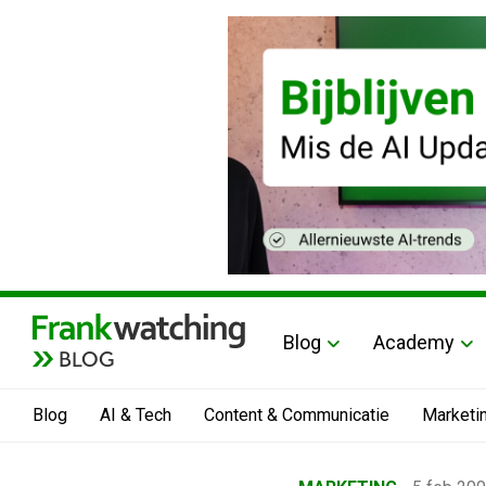
Blog
Academy
BLOG
Blog
AI & Tech
Content & Communicatie
Marketi
Home