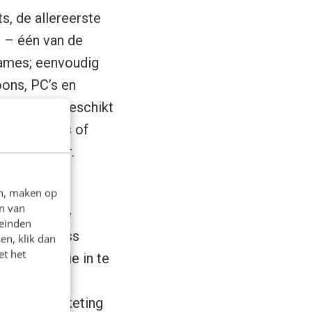
s, de allereerste
’ – één van de
games; eenvoudig
oons, PC’s en
n en zeer geschikt
en op de bus of
erg populair.
en, maken op
n van
amen uit de
leinden
een, business
en, klik dan
et het
m informatie in te
s Michael
(Chief Marketing