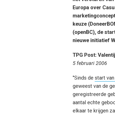
Europa over Casua
marketingconcept
keuze (DoneerBON.
(openBC), de star
nieuwe initiatief
TPG Post: Valenti
5 februari 2006
"Sinds de
start va
geweest van de geb
geregistreerde geb
aantal echte geboo
elkaar te krijgen 