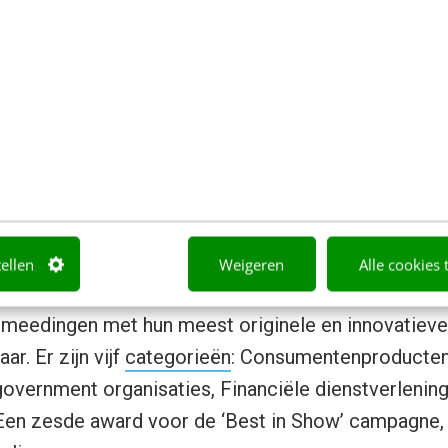
er Boonty Games) en Rugter Peters (CEO Zylom) zul
keling van de casual gaming industrie. Meer inform
sprekers
vind je op de
conferentiesite
."
dstrijd voor online marketingconcepten
kondigt de MSN European Creative Awards 2006 aan
epten. Met deze wedstrijd wil MSN creativiteit en in
tellen
Weigeren
Alle cookies 
g’ stimuleren. Verwacht wordt dat marketing- en rec
n meedingen met hun meest originele en innovatiev
ar. Er zijn vijf
categorieën
: Consumentenproducte
overnment organisaties, Financiële dienstverlenin
 Een zesde award voor de ‘Best in Show’ campagne