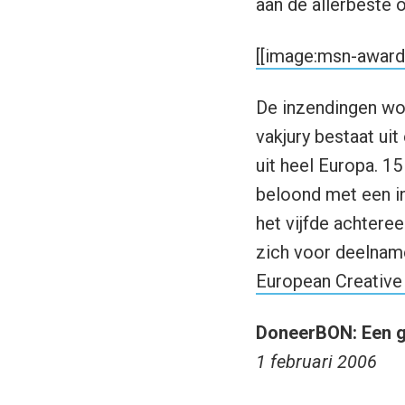
aan de allerbeste 
[[image:msn-award.j
De inzendingen wo
vakjury bestaat ui
uit heel Europa. 15
beloond met een in
het vijfde achter
zich voor deelnam
European Creative
DoneerBON: Een g
1 februari 2006