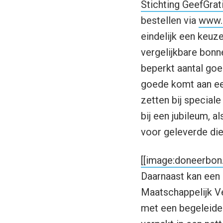
Stichting GeefGrat
bestellen via
www.
eindelijk een keuz
vergelijkbare bonn
beperkt aantal go
goede komt aan een
zetten bij special
bij een jubileum, 
voor geleverde die
[[image:doneerbon.j
Daarnaast kan een
Maatschappelijk V
met een begeleiden