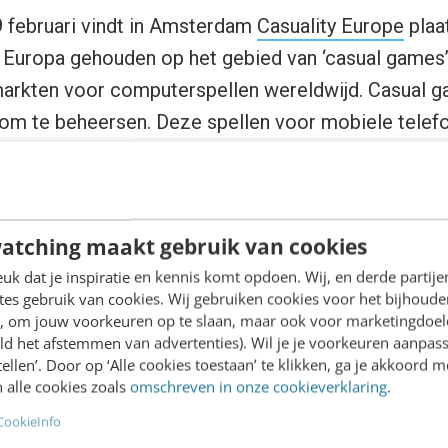
9 februari vindt in Amsterdam
Casuality Europe
plaat
n Europa gehouden op het gebied van ‘casual games
markten voor computerspellen wereldwijd. Casual 
g om te beheersen. Deze spellen voor mobiele telef
 goedkoop in de aanschaf, eenvoudig te downloade
pelen – bijvoorbeeld in de trein, tijdens het wacht
 avondeten. De spellen lijken vooral onder vrouwen 
atching maakt gebruik van cookies
g::center:1]]
k dat je inspiratie en kennis komt opdoen. Wij, en derde partij
es gebruik van cookies. Wij gebruiken cookies voor het bijhoude
n Amsterdam brengt Casuality Europe kopstukken s
en, om jouw voorkeuren op te slaan, maar ook voor marketingdoe
 gaming om thema’s als de toekomst van het fenom
ld het afstemmen van advertenties). Wil je je voorkeuren aanpass
stellen’. Door op ‘Alle cookies toestaan’ te klikken, ga je akkoord m
trategieën te bespreken. Een uitgelezen moment o
 alle cookies zoals
omschreven in onze cookieverklaring
.
roeiende markt. Casual Gaming Industry leaders al
CookieInfo
rld Wide Games RealNetworks), Gabe Zichermann 