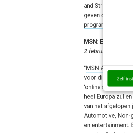
and Strategy Offic
geven op de ontwik
programma
en de
MSN: Europese we
2 februari 2006
"
MSN Advertising
voor digitale conc
Zelf ins
‘online advertisin
heel Europa zulle
van het afgelopen ja
Automotive, Non-g
en entertainment.