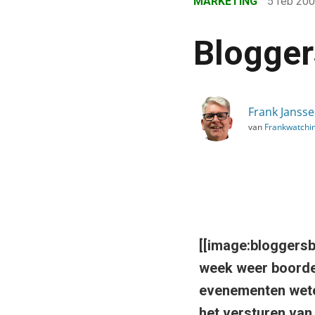
MARKETING
5 feb 20
›
Blog
Blogge
›
Marketing
›
Frank Janss
BloggersBox
van
Frankwatchi
[[image:bloggersb
week weer boordev
evenementen wete
het versturen van