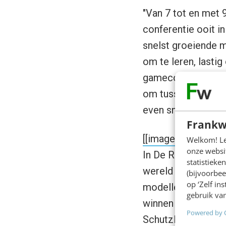
"Van 7 tot en met 
conferentie ooit i
snelst groeiende 
om te leren, lasti
gameconsoles zijn
om tussendoor te s
even snel voor het
Frankw
[[image:casuality.jp
Welkom! Leu
onze websit
In De Rode Hoed i
statistiek
wereld van casual
(bijvoorbee
op ‘Zelf in
modellen en groeis
gebruik van
winnen over deze g
Powered by 
Schutzler (SVP Wo