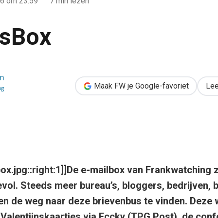
06
om 23:59
7 min lezen
rsBox
en
Maak FW je Google-favoriet
Lee
ng
ox.jpg::right:1]]De e-mailbox van Frankwatching 
ol. Steeds meer bureau’s, bloggers, bedrijven, 
n de weg naar deze brievenbus te vinden. Deze 
 Valentijnskaartjes via Eccky (TPG Post), de conf