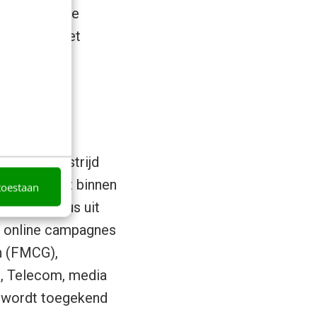
len hun visie
atie over het
: een wedstrijd
novativiteit binnen
toestaan
lame¬bureaus uit
e online campagnes
n (FMCG),
g, Telecom, media
, wordt toegekend