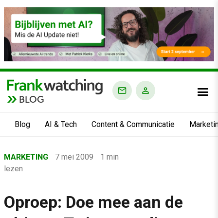
BLOG
Blog
AI & Tech
Content & Communicatie
Marketi
Home
MARKETING
7 mei 2009
1 min
›
lezen
Blog
›
Oproep: Doe mee aan de
Marketing