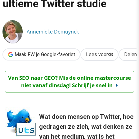
ultieme Twitter studie
›
Oproep: Doe mee aan de ultieme Twitter studie
Annemieke Demuynck
Maak FW je Google-favoriet
Lees voor
Delen
Van SEO naar GEO? Mis de online mastercourse
niet vanaf dinsdag! Schrijf je snel in
Wat doen mensen op Twitter, hoe
gedragen ze zich, wat denken ze
van het medium, wat is het