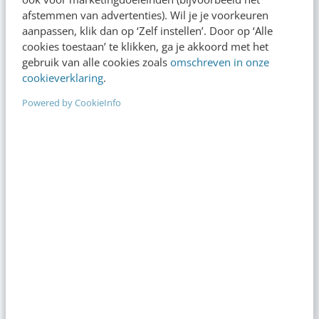
afstemmen van advertenties). Wil je je voorkeuren
aanpassen, klik dan op ‘Zelf instellen’. Door op ‘Alle
VIDEO SHORTS
cookies toestaan’ te klikken, ga je akkoord met het
Bekijk de korte video's
gebruik van alle cookies zoals
omschreven in onze
cookieverklaring
.
00:00
00:00
Powered by CookieInfo