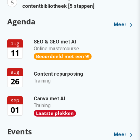
contentbibliotheek [5 stappen]
Agenda
Meer
SEO & GEO met AI
aug
Online mastercourse
11
Beoordeeld met een 9!
aug
Content repurposing
26
Training
Canva met AI
sep
Training
01
Laatste plekken
Events
Meer