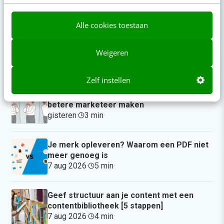
Actueel
Alle cookies toestaan
Het meest vergeten hoofdstuk van je
brandbook (en waarom het juist nu
Weigeren
belangrijk is)
09:00
·
5 min
·
Zelf instellen
Reflecteer met AI: 5 vragen die je een
betere marketeer maken
gisteren
·
3 min
·
Je merk opleveren? Waarom een PDF niet
meer genoeg is
7 aug 2026
·
5 min
·
Geef structuur aan je content met een
contentbibliotheek [5 stappen]
7 aug 2026
·
4 min
·