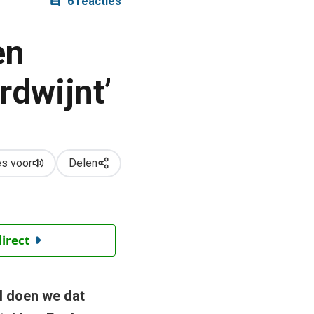
6 reacties
en
rdwijnt’
s voor
Delen
direct
al doen we dat