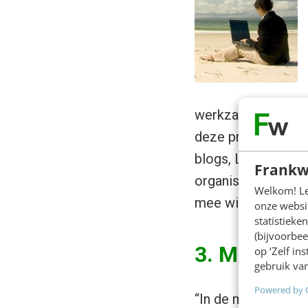
werkzaamheden. Zo
deze projecten inh
blogs, LinkedIn, Fa
Frankw
organisaties, een 
Welkom! Leu
mee willen werken.
onze websit
statistiek
(bijvoorbee
3. Mobiele 
op ‘Zelf in
gebruik van
Powered by 
“In de mobiele were