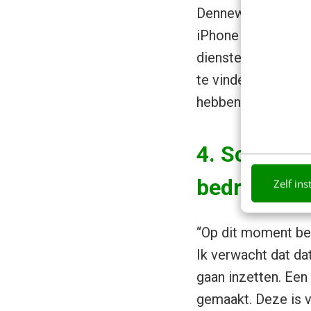
Denneweg in Den Ha
iPhone bestel je ta
diensten op je mob
te vinden zijn, of
hebben.”
4. Scheidin
bedrijven v
Zelf ins
“Op dit moment be
Ik verwacht dat da
gaan inzetten. Een
gemaakt. Deze is v