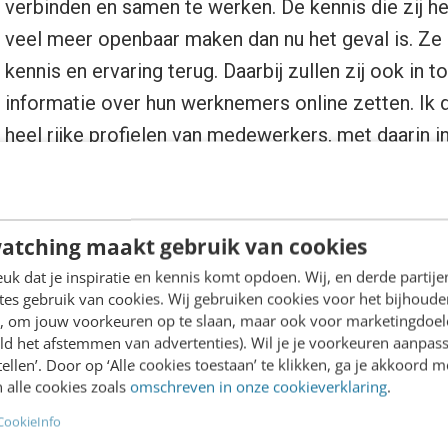
verbinden en samen te werken. De kennis die zij h
veel meer openbaar maken dan nu het geval is. Ze
kennis en ervaring terug. Daarbij zullen zij ook i
informatie over hun werknemers online zetten. Ik d
heel rijke profielen van medewerkers, met daarin i
als met wie ze gewerkt hebben, voor wie ze gewe
ielden. Deze informatie kan dan gecombineerd wor
cebook etc. Uitgangspunt hierbij is dat mensen, bij
atching maakt gebruik van cookies
eigen merk en identiteit hebben waar klanten op af
k dat je inspiratie en kennis komt opdoen. Wij, en derde partij
”
es gebruik van cookies. Wij gebruiken cookies voor het bijhoude
en, om jouw voorkeuren op te slaan, maar ook voor marketingdoe
ld het afstemmen van advertenties). Wil je je voorkeuren aanpass
location based services
stellen’. Door op ‘Alle cookies toestaan’ te klikken, ga je akkoord m
 alle cookies zoals
omschreven in onze cookieverklaring
.
CookieInfo
ld zijn location based services sterk in opkomst. S