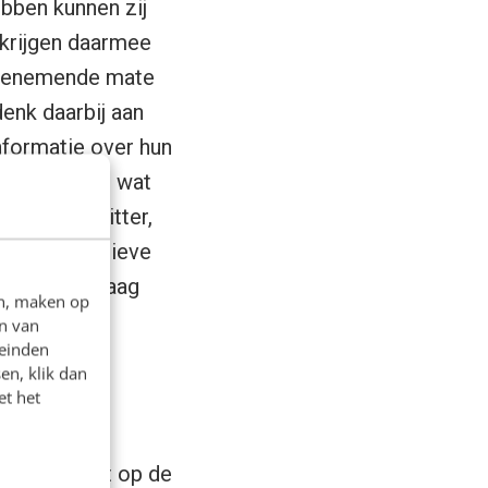
ebben kunnen zij
 krijgen daarmee
n toenemende mate
enk daarbij aan
nformatie over hun
rkt hebben, wat
den met Twitter,
 kennisintensieve
 komen en graag
en, maken op
n van
leinden
en, klik dan
et het
tel, je loopt op de