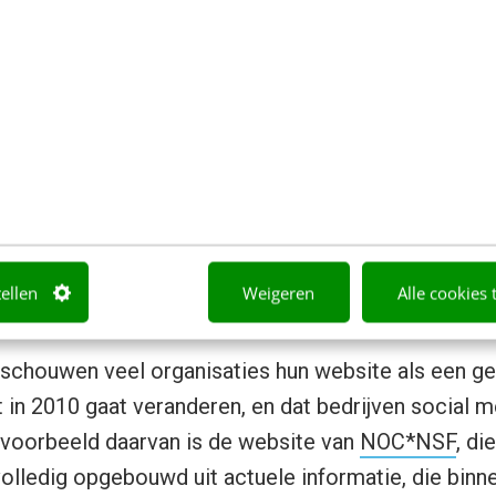
ag, en je hebt een taxi nodig. Met behulp van een a
xi en die rijdt direct naar waar jij bent. Ook zou je 
iele telefoon die aangeven of er nog aanbiedingen bi
 waar in jouw omgeving ze die nieuwe sneakers nog i
g tussen websites en social med
erdwijnt
tellen
Weigeren
Alle cookies 
schouwen veel organisaties hun website als een g
t in 2010 gaat veranderen, en dat bedrijven social 
 voorbeeld daarvan is de website van
NOC*NSF
, d
olledig opgebouwd uit actuele informatie, die bin