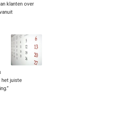
van klanten over
vanuit
s
het juiste
ng.”