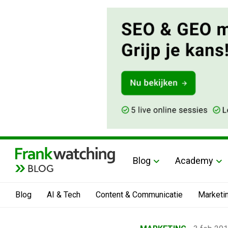
Blog
Academy
BLOG
Blog
AI & Tech
Content & Communicatie
Marketi
Home