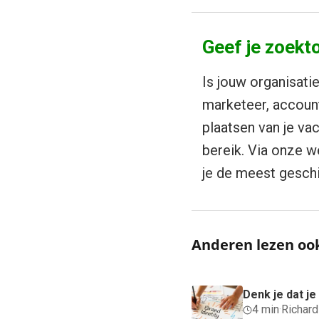
Geef je zoekto
Is jouw organisati
marketeer, accoun
plaatsen van je vac
bereik. Via onze w
je de meest gesch
Anderen lezen oo
Denk je dat j
4 min
·
Richar