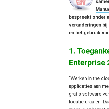
same
Manue
bespreekt onder a
veranderingen bij
en het gebruik va
1. Toeganke
Enterprise 
“Werken in the clo
applicaties aan m
gratis software van
locatie draaien. D