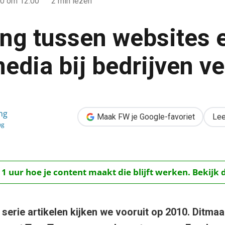
10
om 12:00
2 min lezen
ing tussen websites 
edia bij bedrijven ve
s en social media bij bedrijven verdwijnt’
ng
Maak FW je Google-favoriet
Lee
ng
 1 uur hoe je content maakt die blijft werken. Bekijk 
 serie artikelen kijken we vooruit op 2010. Ditma