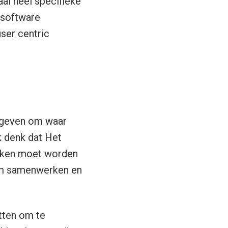
al heel specifieke
n software
user centric
 geven om waar
k denk dat Het
eken moet worden
 om samenwerken en
tten om te