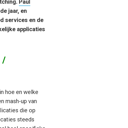
tching.
Paul
de jaar, en
d services en de
lijke applicaties
 /
 in hoe en welke
en mash-up van
licaties die op
icaties steeds