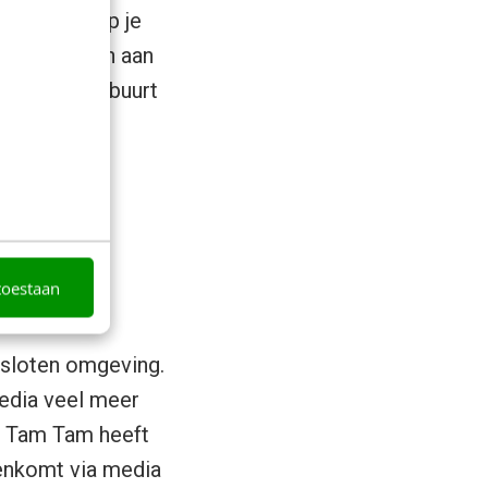
pplicatie op je
kunnen denken aan
j jou in de buurt
n jouw maat
ia bij
toestaan
esloten omgeving.
media veel meer
ie Tam Tam heeft
nenkomt via media