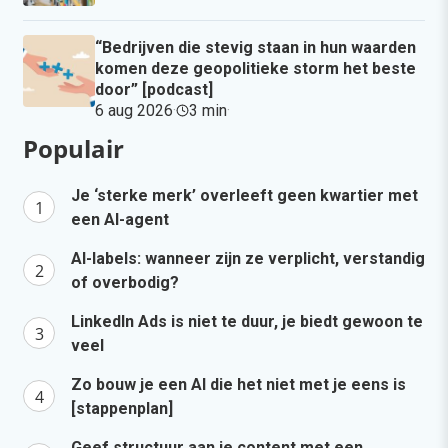
“Bedrijven die stevig staan in hun waarden
komen deze geopolitieke storm het beste
door” [podcast]
6 aug 2026
·
3 min
·
Populair
Je ‘sterke merk’ overleeft geen kwartier met
een AI-agent
AI-labels: wanneer zijn ze verplicht, verstandig
of overbodig?
LinkedIn Ads is niet te duur, je biedt gewoon te
veel
Zo bouw je een AI die het niet met je eens is
[stappenplan]
Geef structuur aan je content met een