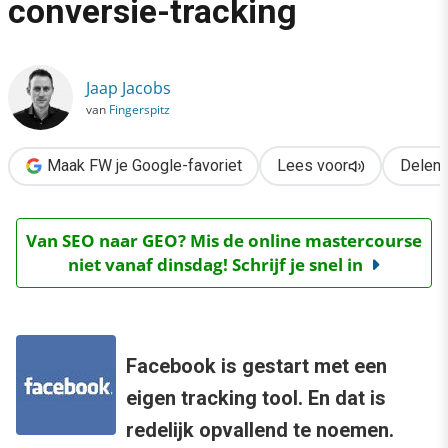
conversie-tracking
›
Facebook start met conversie-tracking
Jaap Jacobs
van
Fingerspitz
Maak FW je Google-favoriet
Lees voor
Delen
Van SEO naar GEO? Mis de online mastercourse
niet vanaf dinsdag! Schrijf je snel in
Facebook is gestart met een
eigen tracking tool. En dat is
redelijk opvallend te noemen.