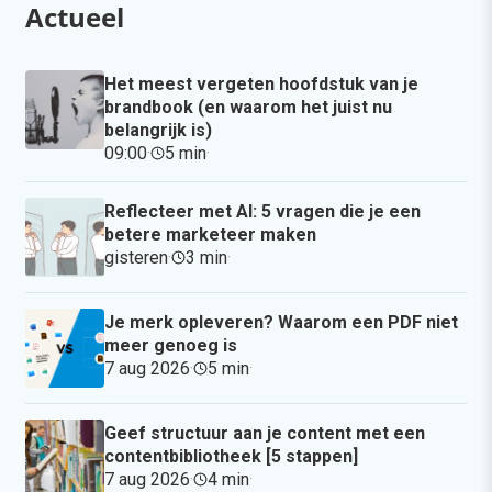
Actueel
Het meest vergeten hoofdstuk van je
brandbook (en waarom het juist nu
belangrijk is)
09:00
·
5 min
·
Reflecteer met AI: 5 vragen die je een
betere marketeer maken
gisteren
·
3 min
·
Je merk opleveren? Waarom een PDF niet
meer genoeg is
7 aug 2026
·
5 min
·
Geef structuur aan je content met een
contentbibliotheek [5 stappen]
7 aug 2026
·
4 min
·