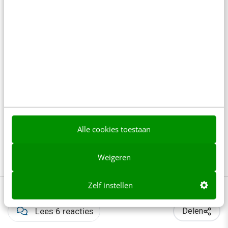
Bekijk deze topics of volg ze via een
NieuwsAlert
Adverteren
AdWords
Campagnes
Contentmarketing
Conversie
Customer experience
Facebook
Google Ads
Interesses
Alle cookies toestaan
Online advertising
Social media
Weigeren
Zelf instellen
Lees 6 reacties
Delen