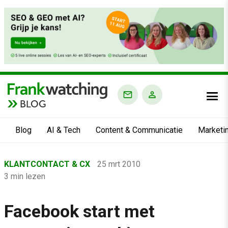
BLOG
Blog
AI & Tech
Content & Communicatie
Marketi
Home
KLANTCONTACT & CX
25 mrt 2010
›
3 min lezen
Blog
›
Facebook start met
Klantcontact & CX