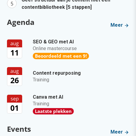
contentbibliotheek [5 stappen]
Agenda
Meer
SEO & GEO met AI
aug
Online mastercourse
11
Beoordeeld met een 9!
aug
Content repurposing
26
Training
Canva met AI
sep
Training
01
Laatste plekken
Events
Meer