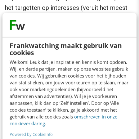
het targetten op interesses (veruit het meest
interessant) is nog erg lastig. Bij het targetten
op interesses vergelijkt Facebook de
interesses (zoekwoorden op profielpagina’s)
Frankwatching maakt gebruik van
van zijn gebruikers met die van de advertentie.
cookies
Stel je target op iedereen in Nederland die
Welkom! Leuk dat je inspiratie en kennis komt opdoen.
geïnteresseerd is in voetbal dan bereik je
Wij, en derde partijen, maken op onze websites gebruik
van cookies. Wij gebruiken cookies voor het bijhouden
slechts een doelgroep van 5.500 personen!
van statistieken, om jouw voorkeuren op te slaan, maar
ook voor marketingdoeleinden (bijvoorbeeld het
Dit artikel is geschreven door Jaap Jacobs
afstemmen van advertenties). Wil je je voorkeuren
aanpassen, klik dan op ‘Zelf instellen’. Door op ‘Alle
werkzaam voor Yonego Internet Marketing.
cookies toestaan’ te klikken, ga je akkoord met het
gebruik van alle cookies zoals
omschreven in onze
cookieverklaring
.
Powered by CookieInfo