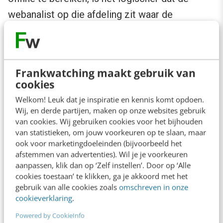
webanalist op die afdeling zit waar de
gegevens nodig zijn. Andersom kan natuurlijk
ook.
Frankwatching maakt gebruik van
De invloed van web performance op
cookies
conversie
Welkom! Leuk dat je inspiratie en kennis komt opdoen.
Wij, en derde partijen, maken op onze websites gebruik
van cookies. Wij gebruiken cookies voor het bijhouden
Sean Power is zonder twijfel één van de meest
van statistieken, om jouw voorkeuren op te slaan, maar
inspirerende sprekers van de dag. Hij verbluft
ook voor marketingdoeleinden (bijvoorbeeld het
met zijn presentatie skills en kennis van web
afstemmen van advertenties). Wil je je voorkeuren
aanpassen, klik dan op ‘Zelf instellen’. Door op ‘Alle
performance. In een 30-minuten-durende
cookies toestaan’ te klikken, ga je akkoord met het
sessie behandelt hij zijn boek
Complete Web
gebruik van alle cookies zoals
omschreven in onze
cookieverklaring
.
Monitoring
, dat een verband legt tussen web
Powered by CookieInfo
performance en conversie.