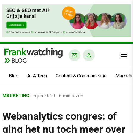
BLOG
Blog
AI & Tech
Content & Communicatie
Marketi
Home
MARKETING
5 jun 2010
6 min lezen
›
Blog
Webanalytics congres: of
›
ging het nu toch meer over
Marketing