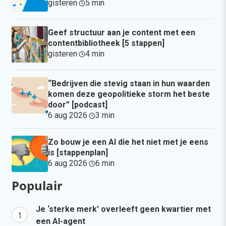
gisteren
·
5 min
·
Geef structuur aan je content met een
contentbibliotheek [5 stappen]
gisteren
·
4 min
·
“Bedrijven die stevig staan in hun waarden
komen deze geopolitieke storm het beste
door” [podcast]
6 aug 2026
·
3 min
·
Zo bouw je een AI die het niet met je eens
is [stappenplan]
6 aug 2026
·
6 min
·
Populair
Je ‘sterke merk’ overleeft geen kwartier met
een AI-agent