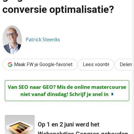
›
conversie optimalisatie?
Webanalytics congres: of ging het nu toch meer over conversie
Patrick Steenks
Maak FW je Google-favoriet
Lees voor
Delen
Van SEO naar GEO? Mis de online mastercourse
niet vanaf dinsdag! Schrijf je snel in
Op 1 en 2 juni werd het
Webanalytics Congres
gehouden