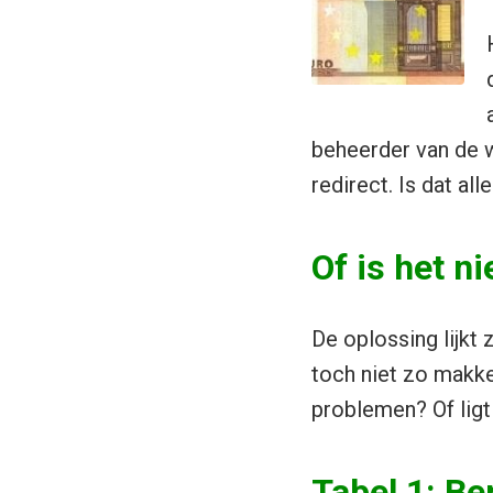
beheerder van de w
redirect. Is dat all
Of is het n
De oplossing lijkt 
toch niet zo makke
problemen? Of ligt
Tabel 1: Be