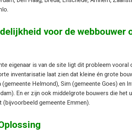
rdam, Den Haag, Breda, Enschede, Arnhem, Zaansta
lo.
delijkheid voor de webbouwer o
 eigenaar is van de site ligt dit probleem vooral 
te inventarisatie laat zien dat kleine én grote bouw
a (gemeente Helmond), Sim (gemeente Goes) en In
am). En er zijn ook middelgrote bouwers die het u
et (bijvoorbeeld gemeente Emmen).
Oplossing