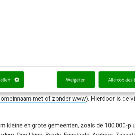
domein
ken of de adressen – als ze allebei worden gebrui
t blijkt niet het geval bij63 % van de gemeenten (n=
n betere vindbaarheid van de site. Voor Google zijn
ntenaam.nl en https://gemeentenaam.nl 2 aparte d
tellen
Weigeren
Alle cookies 
inkpopulaireit van beide domeinen verdeeld wordt 
omeinnaam met of zonder www
). Hierdoor is de 
 om kleine en grote gemeenten, zoals de 100.000-p