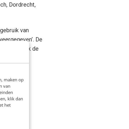
h, Dordrecht,
t gebruik van
 weergegeven’. De
 ‘Waar kan ik de
e wizard
en, maken op
n van
leinden
en, klik dan
et het