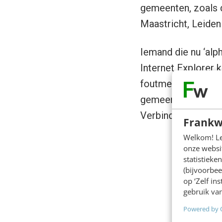
gemeenten, zoals 
Maastricht, Leiden
Iemand die nu ‘alph
Internet Explorer 
foutmelding helpt n
gemeente dan vinden
Verbindingsproblem
Frankw
Welkom! Leu
onze websit
statistiek
(bijvoorbee
op ‘Zelf in
gebruik van
Powered by 