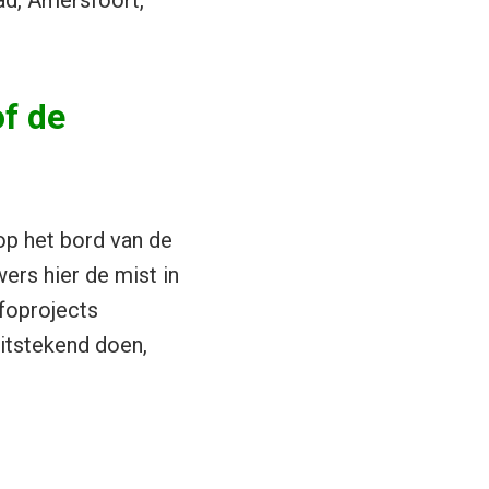
d, Amersfoort,
f de
op het bord van de
ers hier de mist in
foprojects
itstekend doen,