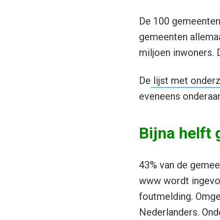
De 100 gemeenten z
gemeenten allemaal
miljoen inwoners. 
De
lijst met onder
eveneens onderaan
Bijna helft
43% van de gemeent
www wordt ingevoer
foutmelding. Omger
Nederlanders. Onde