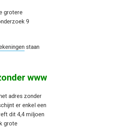
e grotere
 onderzoek 9
ekeningen
staan
r zonder www
 het adres zonder
chijnt er enkel een
ft dit 4,4 miljoen
k grote