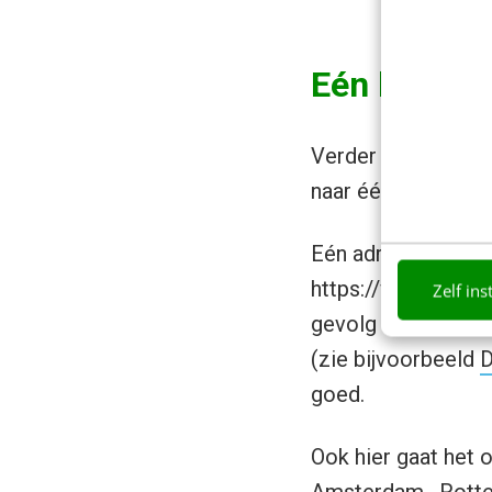
Eén hoofd
Verder heb ik geke
naar één domein. Di
Eén adres geeft ee
https://www.gemee
Zelf ins
gevolg is dat de l
(zie bijvoorbeeld
D
goed.
Ook hier gaat het