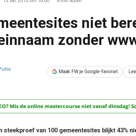
13 okt 2010
om 16:00
4 min lezen
meentesites niet ber
einnaam zonder ww
t bereikbaar op domeinnaam zonder www
Putte
Maak FW je Google-favoriet
Lee
O? Mis de online mastercourse niet vanaf dinsdag! Schr
n steekproef van 100 gemeentesites blijkt 43% nie