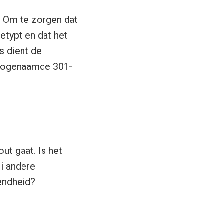
. Om te zorgen dat
etypt en dat het
 dient de
n zogenaamde 301-
ut gaat. Is het
ei andere
endheid?