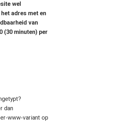
site wel
 het adres met en
ndbaarheid van
0 (30 minuten) per
ngetypt?
r dan
er-www-variant op