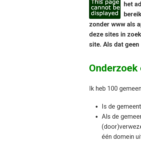
het a
berei
zonder www als ap
deze sites in zoe
site. Als dat geen
Onderzoek 
Ik heb 100 gemeent
Is de gemeent
Als de gemeen
(door)verwez
één domein ui