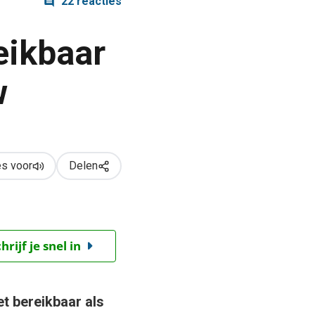
22 reacties
eikbaar
w
s voor
Delen
ijf je snel in
t ­bereikbaar als