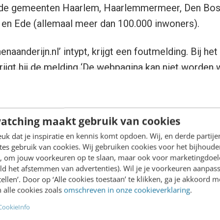
de gemeenten Haarlem, Haarlemmermeer, Den Bosc
 en Ede (allemaal meer dan 100.000 inwoners).
enaanderijn.nl’ intypt, krijgt een foutmelding. Bij he
krijgt hij de melding ‘De webpagina kan niet worden
iet en is alleen verwarrend. Het leidt tot vragen als
?’, ‘Bestaat het hele adres niet?’, ‘Moet ik naar d
en vaststellen ?’ of ‘Hoe moet ik nu verder?’
atching maakt gebruik van cookies
k dat je inspiratie en kennis komt opdoen. Wij, en derde partij
es gebruik van cookies. Wij gebruiken cookies voor het bijhoude
en, om jouw voorkeuren op te slaan, maar ook voor marketingdoe
ld het afstemmen van advertenties). Wil je je voorkeuren aanpass
stellen’. Door op ‘Alle cookies toestaan’ te klikken, ga je akkoord m
 alle cookies zoals
omschreven in onze cookieverklaring
.
CookieInfo