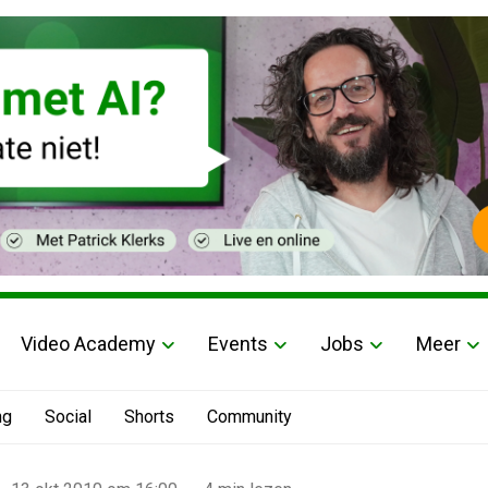
Video Academy
Events
Jobs
Meer
ng
Social
Shorts
Community