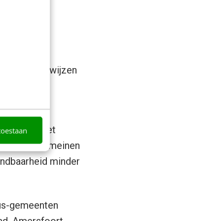
kt – doorverwijzen
57).
omeinen. Het
toestaan
over deze domeinen
vindbaarheid minder
lus-gemeenten