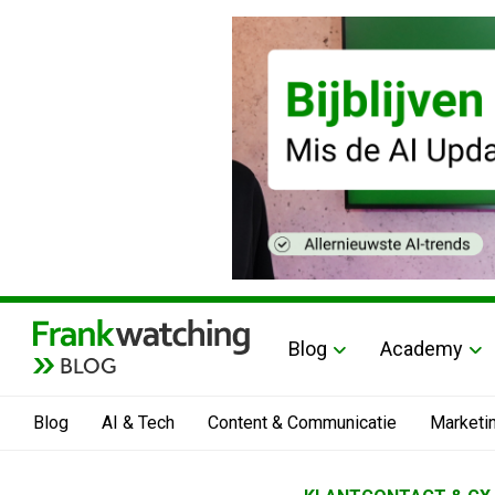
Blog
Academy
BLOG
Blog
AI & Tech
Content & Communicatie
Marketi
Home