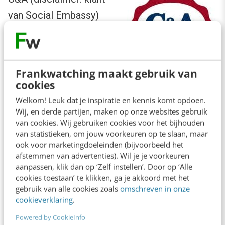
van Social Embassy)
bijvoorbeeld, heeft
ervoor gekozen om
twee medewerkers
Frankwatching maakt gebruik van
centraal te stellen op de
cookies
Facebookpagina
. Ze beheren niet alleen fysiek
Welkom! Leuk dat je inspiratie en kennis komt opdoen.
de pagina, ze worden ook actief naar voren
Wij, en derde partijen, maken op onze websites gebruik
van cookies. Wij gebruiken cookies voor het bijhouden
gebracht in de community, in de avatar, in de
van statistieken, om jouw voorkeuren op te slaan, maar
welkomstab
en in de
berichten zelf
(met een
ook voor marketingdoeleinden (bijvoorbeeld het
afstemmen van advertenties). Wil je je voorkeuren
afzender). Uiteraard lachen ze op de foto. Ook
aanpassen, klik dan op ‘Zelf instellen’. Door op ‘Alle
de communicatie is vrolijk. Geeft mij in ieder
cookies toestaan’ te klikken, ga je akkoord met het
gebruik van alle cookies zoals
omschreven in onze
geval een goed gevoel.
cookieverklaring
.
Powered by CookieInfo
#3 Onthoud iemands naam