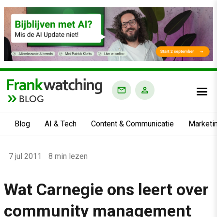
BLOG
Blog
AI & Tech
Content & Communicatie
Marketi
Home
7 jul 2011
8 min lezen
›
Blog
Wat Carnegie ons leert over
›
community management
Alle artikelen