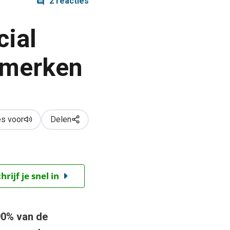
2 reacties
cial
pmerken
s voor
Delen
ijf je snel in
90% van de