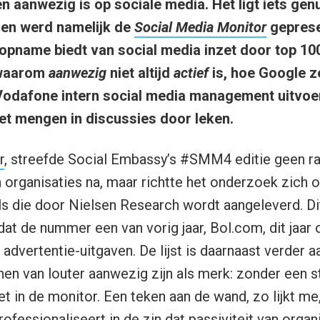
n aanwezig is op sociale media. Het ligt iets gen
ren werd namelijk de
Social Media Monitor
geprese
opname biedt van social media inzet door top 10
 waarom
aanwezig
niet altijd
actief
is, hoe Google z
Vodafone intern social media management uitvoer
oet mengen in discussies door leken.
r
, streefde Social Embassy’s #SMM4 editie geen ran
 organisaties na, maar richtte het onderzoek zich 
s die door Nielsen Research wordt aangeleverd. Di
at de nummer een van vorig jaar, Bol.com, dit jaar on
advertentie-uitgaven. De lijst is daarnaast verder 
nen van louter aanwezig zijn als merk: zonder een s
t in de monitor. Een teken aan de wand, zo lijkt me,
ofessionaliseert in de zin dat passiviteit van organ