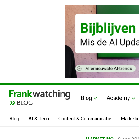
Blog
Academy
BLOG
Blog
AI & Tech
Content & Communicatie
Marketi
Home