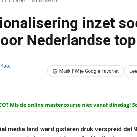
11
om 08:00
8 min lezen
onalisering inzet so
oor Nederlandse to
et social media door Nederlandse topmerken
 Kate
Maak FW je Google-favoriet
Lee
O? Mis de online mastercourse niet vanaf dinsdag! Schr
cial media land werd gisteren druk verspreid dat 