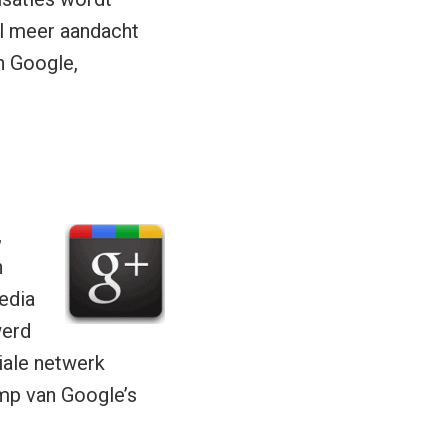
kel meer aandacht
n Google,
,
n
edia
werd
ciale netwerk
mp van Google’s