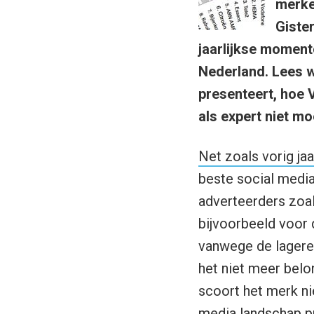
merke
Giste
jaarlijkse moment
Nederland. Lees
presenteert, hoe 
als expert niet m
Net zoals vorig jaa
beste social media
adverteerders zoal
bijvoorbeeld voor d
vanwege de lagere 
het niet meer belo
scoort het merk nie
media landschap pr