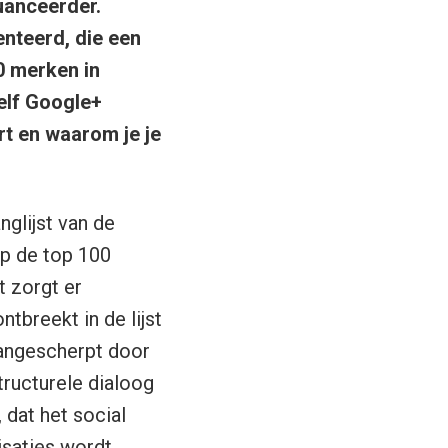
uanceerder.
nteerd, die een
0 merken in
elf Google+
t en waarom je je
glijst van de
op de top 100
t zorgt er
tbreekt in de lijst
aangescherpt door
tructurele dialoog
 dat het social
isaties wordt