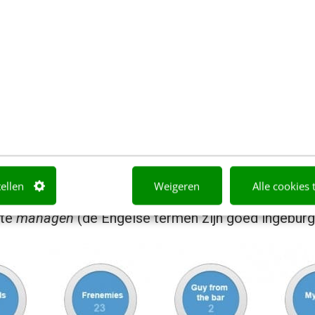
ijker te delen) en
veelheid aan informatiestreams maakt het lastig zo
 af op de gedeelde content van mensen die je vertr
hokkend dus. Leuker was om goed te luisteren naar
teld werd. Tinbergen gaf namelijk aan dat ze name
n hebben: zie het als een bèta project met 25 miljoe
Google niet bevestigd). Later dit jaar volgen meer
tellen
Weigeren
Alle cookies 
drijf ook aanwezig te zijn en uitgebreide
analytics
o
 te
managen
(de Engelse termen zijn goed ingeburg