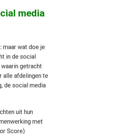
ocial media
: maar wat doe je
ht in de social
l
waarin getracht
 alle afdelingen te
g, de social media
hten uit hun
 samenwerking met
or Score)