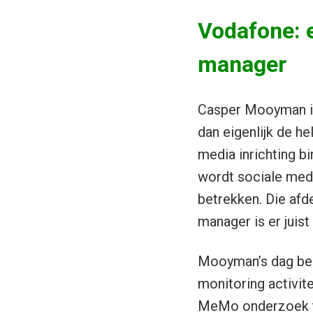
Vodafone: e
manager
Casper Mooyman is
dan eigenlijk de he
media inrichting 
wordt sociale medi
betrekken. Die afde
manager is er juis
Mooyman’s dag beg
monitoring activit
MeMo
onderzoek t