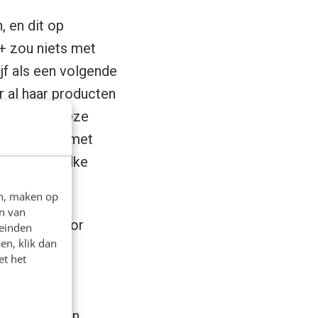
, en dit op
+ zou niets met
ijf als een volgende
r al haar producten
e je hebt. Deze
immers niet met
et wie je welke
en, maken op
n van
eressant voor
leinden
en, klik dan
et het
le netwerk
en foto’s en