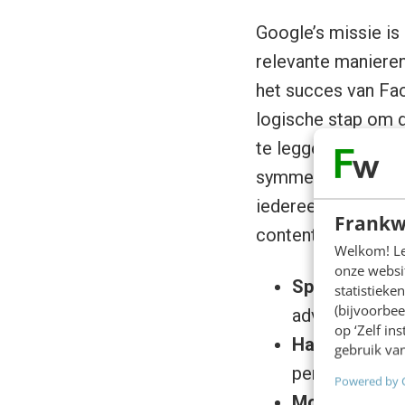
Google’s missie is 
relevante manieren
het succes van Fa
logische stap om d
te leggen. Google’s
symmetrische onlin
iedereen beste vri
Frankw
content deelt. Tinb
Welkom! Leu
onze websit
Sparks
(een n
statistiek
(bijvoorbee
adverteerders
op ‘Zelf in
Hangouts
(de
gebruik van
perspectief);
Powered by 
Mobiel
(de Go