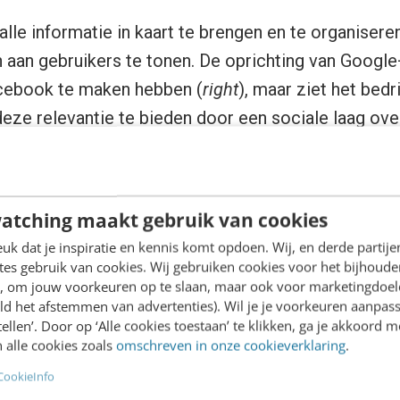
alle informatie in kaart te brengen en te organiseren
 aan gebruikers te tonen. De oprichting van Google
cebook te maken hebben (
right
), maar ziet het bedr
eze relevantie te bieden door een sociale laag ove
 uitgangspunt: er zijn verschillen in de contacten di
e vriendschappen zijn niet altijd gewenst: je bent 
enden. Door het gebruik van
circles
beslis je zelf m
atching maakt gebruik van cookies
ergen ging verder nog in op functies zoals:
k dat je inspiratie en kennis komt opdoen. Wij, en derde partij
es gebruik van cookies. Wij gebruiken cookies voor het bijhoude
ewsfeed gebaseerd op aangegeven interesses: int
en, om jouw voorkeuren op te slaan, maar ook voor marketingdoe
ld het afstemmen van advertenties). Wil je je voorkeuren aanpass
 dus AdWords zijn te verwachten);
stellen’. Door op ‘Alle cookies toestaan’ te klikken, ga je akkoord m
 ouderwetse chatroom in een nieuw jasje met socia
 alle cookies zoals
omschreven in onze cookieverklaring
.
CookieInfo
ogle+ Android app heeft een auto upload om genom