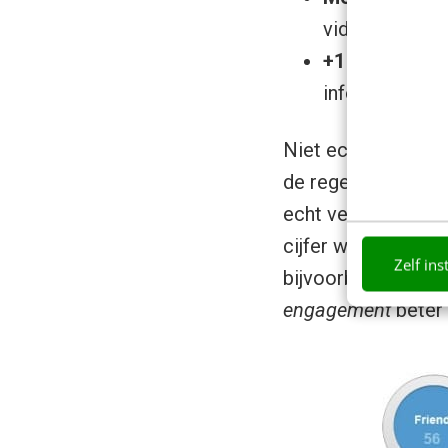
video’s makkel
+1 button
(de 
informatie: ga
Niet echt wereldsc
de regels door ver
echt veel te biede
cijfer wordt door 
Zelf ins
bijvoorbeeld als be
engagement
beter