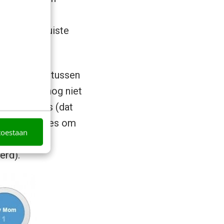
eken naar juiste
ouwt).
 dat wat er tussen
ns Google+ nog niet
n gebruikers (dat
 implementaties om
toestaan
m het
erd).