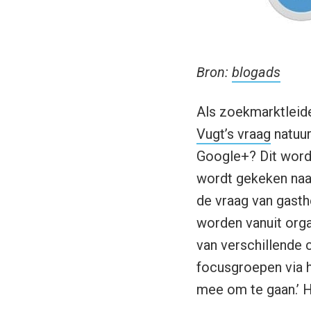
Bron:
blogads
Als zoekmarktleide
Vugt’s vraag
natuur
Google+? Dit wordt
wordt gekeken naar 
de vraag van gast
worden vanuit org
van verschillende 
focusgroepen via h
mee om te gaan.’