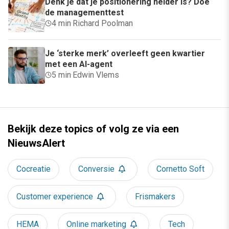
Denk je dat je positionering helder is? Doe
de managementtest
4 min
·
Richard Poolman
Je ‘sterke merk’ overleeft geen kwartier
met een AI-agent
5 min
·
Edwin Vlems
Bekijk deze topics of volg ze via een
NieuwsAlert
Cocreatie
Conversie
Cornetto Soft
Customer experience
Frismakers
HEMA
Online marketing
Tech