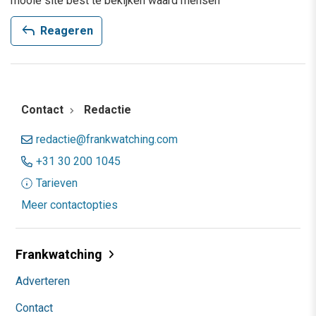
mooie site best te bekijken waard mensen
reply
Reageren
Contact
Redactie
redactie@frankwatching.com
+31 30 200 1045
Tarieven
Meer contactopties
Frankwatching
Adverteren
Contact