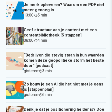
Je merk opleveren? Waarom een PDF niet
meer genoeg is
13:00
·
5 min
·
Geef structuur aan je content met een
contentbibliotheek [5 stappen]
08:00
·
4 min
·
“Bedrijven die stevig staan in hun waarden
komen deze geopolitieke storm het beste
door” [podcast]
gisteren
·
3 min
·
Zo bouw je een AI die het niet met je eens
is [stappenplan]
gisteren
·
6 min
·
Denk je dat je positionering helder is? Doe