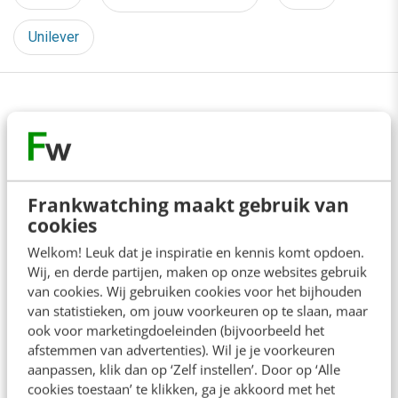
Unilever
Lees 1 reactie!
Delen
Frankwatching maakt gebruik van
Over de auteur
cookies
Welkom! Leuk dat je inspiratie en kennis komt opdoen.
Wij, en derde partijen, maken op onze websites gebruik
Joyce van Dijk
van cookies. Wij gebruiken cookies voor het bijhouden
Joyce van Dijk is Research Manager
van statistieken, om jouw voorkeuren op te slaan, maar
bij onderzoeksbureau Direction
ook voor marketingdoeleinden (bijvoorbeeld het
afstemmen van advertenties). Wil je je voorkeuren
First in Sydney, Australie. Ze heeft
aanpassen, klik dan op ‘Zelf instellen’. Door op ‘Alle
een achtergrond in marketing en
cookies toestaan’ te klikken, ga je akkoord met het