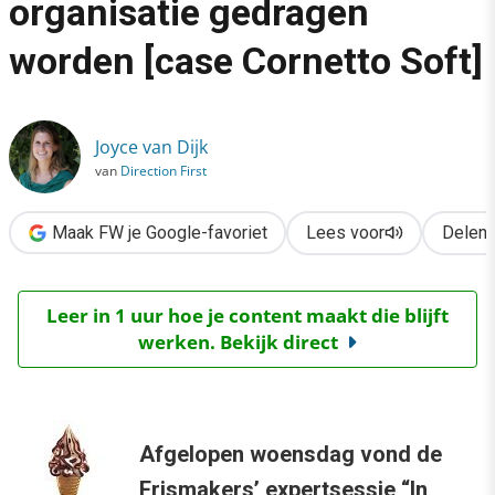
organisatie gedragen
›
worden [case Cornetto Soft]
Cocreatie moet binnen organisatie gedragen worden [case Corn
Joyce van Dijk
van
Direction First
Maak FW je Google-favoriet
Lees voor
Delen
Leer in 1 uur hoe je content maakt die blijft
werken. Bekijk direct
Afgelopen woensdag vond de
Frismakers’
expertsessie
“In