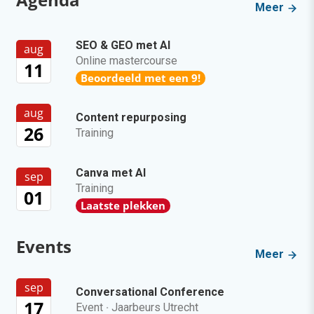
Meer
SEO & GEO met AI
aug
Online mastercourse
11
Beoordeeld met een 9!
aug
Content repurposing
26
Training
Canva met AI
sep
Training
01
Laatste plekken
Events
Meer
sep
Conversational Conference
17
Event
·
Jaarbeurs Utrecht