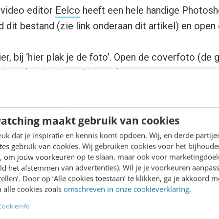
 video editor
Eelco
heeft een hele handige Photosh
dit bestand (zie link onderaan dit artikel) en ope
er, bij ‘hier plak je de foto’. Open de coverfoto (de 
 komt) en kopieer. Plak de foto in de template.
e van de foto tot je tevreden bent en bevestig de tr
load selection, en ‘profielfoto’. Kopieer de foto en p
atching maakt gebruik van cookies
o op.
k dat je inspiratie en kennis komt opdoen. Wij, en derde partij
es gebruik van cookies. Wij gebruiken cookies voor het bijhoude
en, om jouw voorkeuren op te slaan, maar ook voor marketingdoe
agfoto (cover)
ld het afstemmen van advertenties). Wil je je voorkeuren aanpass
stellen’. Door op ‘Alle cookies toestaan’ te klikken, ga je akkoord m
 alle cookies zoals
omschreven in onze cookieverklaring
.
e template en selecteer via load selection de omsla
CookieInfo
 en plak hem in een nieuw document.