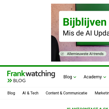
Blog
Academy
BLOG
Blog
AI & Tech
Content & Communicatie
Marketi
Home