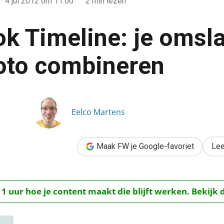
4 jul 2012
om 11:00
2 min lezen
k Timeline: je omsl
foto combineren
slag- en profielfoto combineren
Eelco Martens
Maak FW je Google-favoriet
Lee
 1 uur hoe je content maakt die blijft werken. Bekijk 