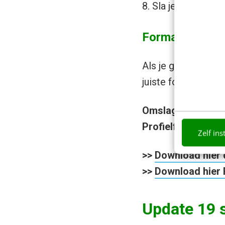
8. Sla je omslagfot
Formaten Face
Als je geen Photosh
juiste formaten vo
Omslagfoto
: 851 
Profielfoto
: 180 x
Zelf ins
>>
Download hier 
>>
Download hier 
Update 19 