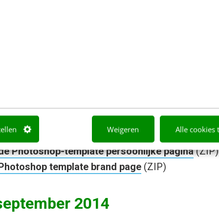
o op.
bookprofiel en omslagfoto
op hebt, of je kunt Eelco’s template niet downloade
or de profiel en omslagfoto.
x 315 pixels
 180
tellen
Weigeren
Alle cookies 
de Photoshop-template persoonlijke pagina
(ZIP)
Photoshop template brand page
(ZIP)
september 2014