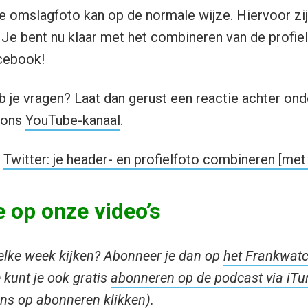
de omslagfoto kan op de normale wijze. Hiervoor zi
 Je bent nu klaar met het combineren van de profie
cebook!
eb je vragen? Laat dan gerust een reactie achter onde
 ons
YouTube-kanaal
.
l
Twitter: je header- en profielfoto combineren [met
 op onze video’s
s elke week kijken? Abonneer je dan op
het Frankwat
e kunt je ook gratis
abonneren op de podcast via iTu
ens op abonneren klikken).