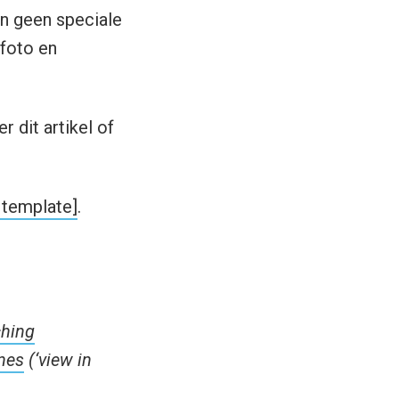
jn geen speciale
lfoto en
r dit artikel of
 template]
.
ching
nes
(‘view in