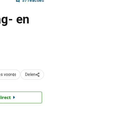
57 reacties
ag- en
s voor
Delen
direct