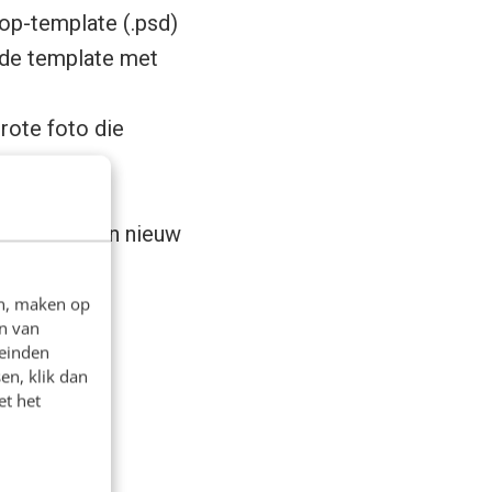
op-template (.psd)
n de template met
grote foto die
ansformatie.
lak het in een nieuw
en, maken op
n van
leinden
en, klik dan
et het
gfoto.