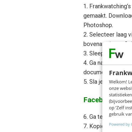
1. Frankwatching’s
gemaakt. Download 
Photoshop.
2. Selecteer laag vi
bovenaan je profiel
3. Sleep de groott
4. Ga naar select, 
Frankw
document.
5. Sla je profielfot
Welkom! Leu
onze websit
statistiek
Facebook omsl
(bijvoorbee
op ‘Zelf in
gebruik van
6. Ga terug naar d
Powered by 
7. Kopieer de foto