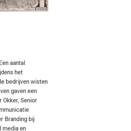
Een aantal
jdens het
le bedrijven wisten
jven gaven een
r Okker, Senior
ommunicatie
r Branding bij
l media en