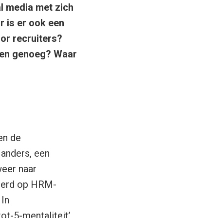
l media met zich
r is er ook een
oor recruiters?
ggen genoeg? Waar
en de
 anders, een
weer naar
anderd op HRM-
 In
t-5-mentaliteit’,