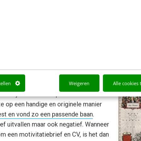
t een online profiel
 een online profiel zijn en hoe val je op met een b
 laten zien hoe je kunt opvallen. De meest bekende 
ij richtte een
website
op speciaal bedoeld voor zij
m hem niet aan, maar Matthew werd bedolven onder
ndere bedrijven en werkt sindsdien bij een start-up
tellen
Weigeren
Alle cookies 
ter bij huis is de aanpak van Wanda
e op een handige en originele manier
rest en vond zo een passende baan
.
ief uitvallen maar ook negatief. Wanneer
m een motivitatiebrief en CV, is het dan