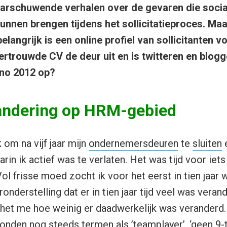
aarschuwende verhalen over de gevaren die socia
nnen brengen tijdens het sollicitatieproces. Maa
elangrijk is een online profiel van sollicitanten v
ertrouwde CV de deur uit en is twitteren en blo
nno 2012 op?
andering op HRM-gebied
 om na vijf jaar mijn
ondernemersdeuren
te
sluiten
in ik actief was te verlaten. Het was tijd voor iets
ol frisse moed zocht ik voor het eerst in tien jaar 
ronderstelling dat er in tien jaar tijd veel was ver
het me hoe weinig er daadwerkelijk was veranderd.
onden nog steeds termen als ’teamplayer’, ‘geen 9-to