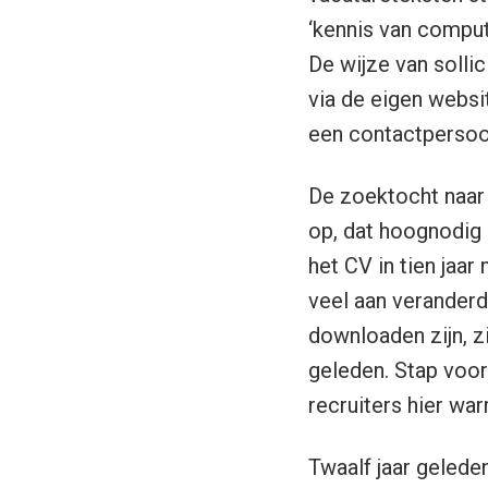
‘kennis van compute
De wijze van solli
via de eigen websi
een contactpersoo
De zoektocht naar
op, dat hoognodig
het CV in tien jaar
veel aan veranderd 
downloaden zijn, zi
geleden. Stap voor 
recruiters hier wa
Twaalf jaar gelede