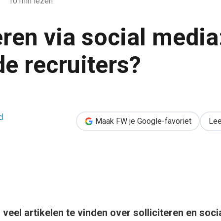
10 min lezen
eren via social media
de recruiters?
edia: wat vinden de recruiters?
d
Maak FW je Google-favoriet
Lee
n veel artikelen te vinden over solliciteren en soci