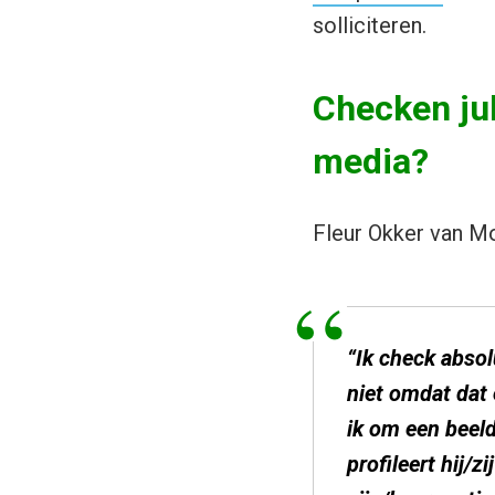
solliciteren.
Checken jull
media?
Fleur Okker van M
“Ik check absolu
niet omdat dat
ik om een beeld
profileert hij/