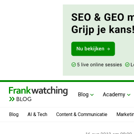
Blog
Academy
BLOG
Blog
AI & Tech
Content & Communicatie
Marketi
Home