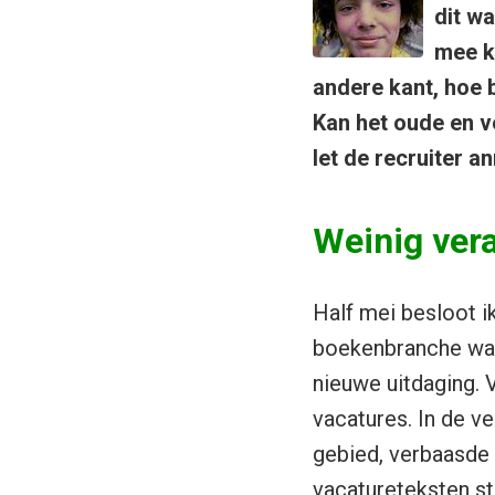
dit w
mee ku
andere kant, hoe b
Kan het oude en v
let de recruiter a
Weinig ver
Half mei besloot ik
boekenbranche waar
nieuwe uitdaging. V
vacatures. In de ve
gebied, verbaasde 
vacatureteksten st