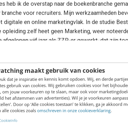
es heb ik de overstap naar de boekenbranche gemaa
y branche voor recruiters. Mijn werkzaamheden bev
 digitale en online marketingvlak. In de studie Bes
 opleiding zelf heet geen Marketing, weer noteerde
 afgelopen vijf jaar als ZZP-er gewerkt, dat zijn to
 loondienst kunnen of willen werken, dacht ik namen
n voordeel kunnen werken? Ik bedacht dat mijn wer
atching maakt gebruik van cookies
 wellicht te mistig en te vaag waren, maar dat mijn 
k dat je inspiratie en kennis komt opdoen. Wij, en derde partij
nteressanter zou kunnen zijn voor recruiters. Blogg
es gebruik van cookies. Wij gebruiken cookies voor het bijhoude
en, om jouw voorkeuren op te slaan, maar ook voor marketingdoe
ns en artikelen schrijven, optredens
in de media
, 
ld het afstemmen van advertenties). Wil je je voorkeuren aanpass
kantlijn van mijn CV. Want waar moest ik deze punten
stellen’. Door op ‘Alle cookies toestaan’ te klikken, ga je akkoord m
 alle cookies zoals
omschreven in onze cookieverklaring
.
doen recruiters hier mee? Checken ze überhaupt, o
 ze zelf al bij voorbaat het online profiel van een 
CookieInfo