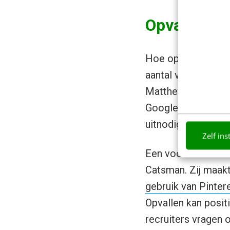
Opvallen me
Hoe opvallend moet
aantal voorbeelden
Matthew Epstein. H
Google. Google na
uitnodigingen van a
Zelf ins
Een voorbeeld dich
Catsman. Zij maakt
gebruik van Pinte
Opvallen kan posit
recruiters vragen o