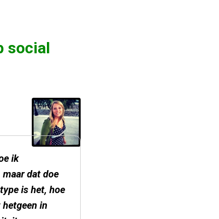
p social
oe ik
, maar dat doe
type is het, hoe
t hetgeen in