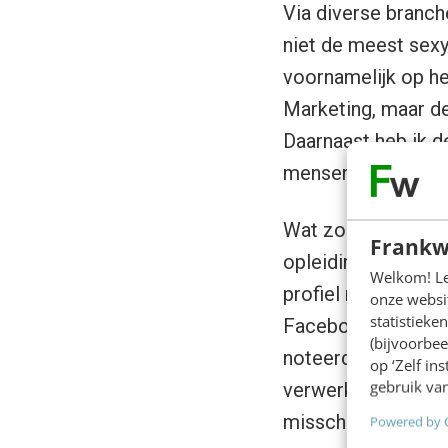
Via diverse branch
niet de meest sex
voornamelijk op het
Marketing, maar de
Daarnaast heb ik de
mensen die niet in
Wat zou dan in mij
Frankw
opleidingsverleden
Welkom! Leu
profiel misschien i
onze websit
statistiek
Facebooken, colum
(bijvoorbee
noteerde ik in de 
op ‘Zelf in
gebruik van
verwerken? En wat 
misschien al, omdat
Powered by 