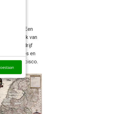
rief en CV? Een
is de tactiek van
n droombedrijf
 de reacties en
 in San Francisco.
toestaan