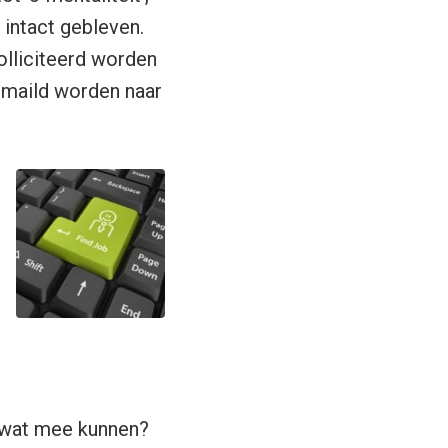
 intact gebleven.
olliciteerd worden
emaild worden naar
r wat mee kunnen?