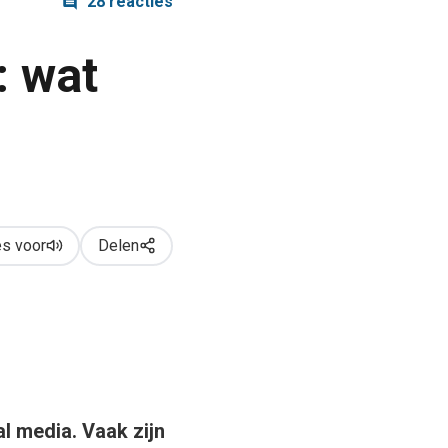
28 reacties
: wat
s voor
Delen
al media. Vaak zijn