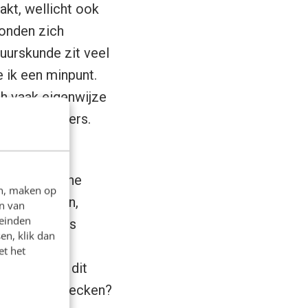
kt, wellicht ook
onden zich
tuurskunde zit veel
 ik een minpunt.
ch vaak eigenwijze
s de recruiters.
k- en
actuele online
en, maken op
en, Twitteren,
n van
leinden
de pluspuntjes
en, klik dan
 in mijn CV
et het
f weten ze dit
sollicitant checken?