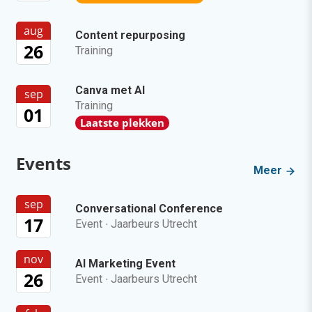
of overbodig?
LinkedIn Ads is niet te duur, je biedt gewoon te
veel
Zo bouw je een AI die het niet met je eens is
[stappenplan]
Millennials aan je binden? Start met één
eerlijke zin
Agenda
Meer
SEO & GEO met AI
aug
Online mastercourse
11
Beoordeeld met een 9!
aug
Content repurposing