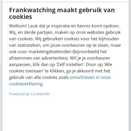
Frankwatching maakt gebruik van
cookies
Lees 3 reacties
Delen
Welkom! Leuk dat je inspiratie en kennis komt opdoen.
Wij, en derde partijen, maken op onze websites gebruik
van cookies. Wij gebruiken cookies voor het bijhouden
van statistieken, om jouw voorkeuren op te slaan, maar
Over de auteur
ook voor marketingdoeleinden (bijvoorbeeld het
afstemmen van advertenties). Wil je je voorkeuren
aanpassen, klik dan op ‘Zelf instellen’. Door op ‘Alle
Joost Steins Bisschop
van
cookies toestaan’ te klikken, ga je akkoord met het
Full Service Digital Agency
gebruik van alle cookies zoals
omschreven in onze
Jungle Minds
cookieverklaring
.
Joost Steins Bisschop is
Powered by CookieInfo
ondernemer en senior consultant
bij Full Service Digital Agency Jungle
Minds.