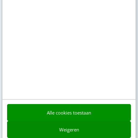
Content & AI
8 strategische tips
te werken met Copil
Alle cookies toestaan
Weigeren