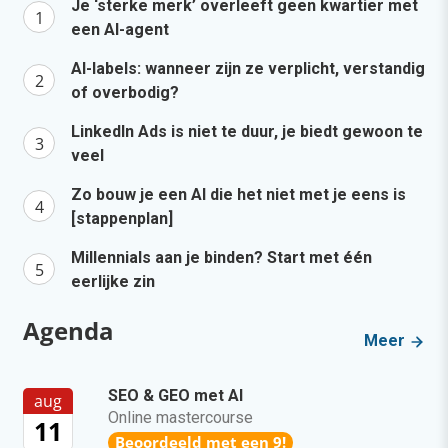
“Bedrijven die stevig staan in hun waarden
komen deze geopolitieke storm het beste
door” [podcast]
gisteren
·
3 min
·
Zo bouw je een AI die het niet met je eens
is [stappenplan]
gisteren
·
6 min
·
Denk je dat je positionering helder is? Doe
de managementtest
5 aug 2026
·
4 min
·
Populair
Je ‘sterke merk’ overleeft geen kwartier met
een AI-agent
AI-labels: wanneer zijn ze verplicht, verstandig