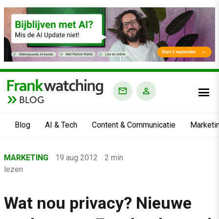
BLOG
Blog
AI & Tech
Content & Communicatie
Marketi
Home
MARKETING
19 aug 2012
2 min
›
lezen
Blog
›
Wat nou privacy? Nieuwe
Marketing