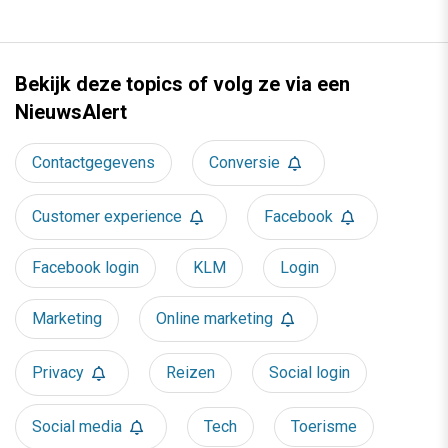
Anderen lezen ook
Je merk opleveren? Waarom een PDF niet
meer genoeg is
5 min
·
Danny Verroen
Denk je dat je positionering helder is? Doe
de managementtest
4 min
·
Richard Poolman
Je ‘sterke merk’ overleeft geen kwartier
met een AI-agent
5 min
·
Edwin Vlems