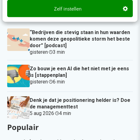
Zelf instellen
Op zoek naar nog meer
kennis?
Actueel
Je merk opleveren? Waarom een PDF niet
meer genoeg is
13:00
·
5 min
·
Geef structuur aan je content met een
contentbibliotheek [5 stappen]
08:00
·
4 min
·