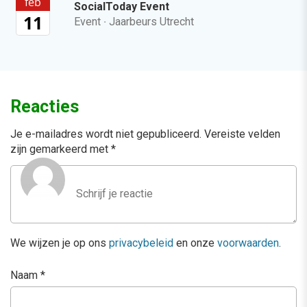
26
Training
Canva met AI
sep
Training
01
Laatste plekken
Events
Meer
sep
Conversational Conference
17
Event
·
Jaarbeurs Utrecht
nov
AI Marketing Event
26
Event
·
Jaarbeurs Utrecht
feb
SocialToday Event
11
Event
·
Jaarbeurs Utrecht