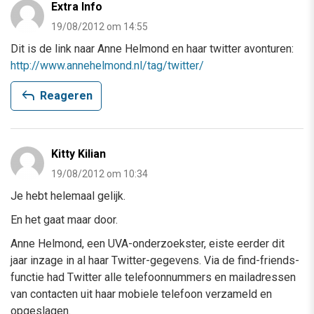
3 reacties
Emiel ten Hoor
20/08/2012 om 10:43
IJzersterk stuk, complimenten!
reply
Reageren
Extra Info
19/08/2012 om 14:55
Dit is de link naar Anne Helmond en haar twitter avonturen: