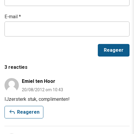
Reacties
Je e-mailadres wordt niet gepubliceerd.
Vereiste velden
zijn gemarkeerd met
*
We wijzen je op ons
privacybeleid
en onze
voorwaarden
.
Naam
*
E-mail
*