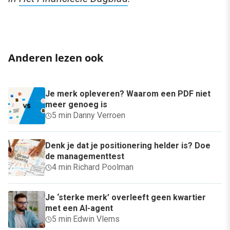
Neem je strategie onder de loep
Wil jij leren om nóg meer uit social media marketing
(en advertising) te halen? Dan is onze 6-daagse
opleiding Social media een aanrader. Leer alles over
de belangrijkste kanalen, ga aan de slag met het
herdefiniëren van KPI's en ga aan de slag met het
optimaliseren van je strategie. Benieuwd of het iets
voor je is?
Bekijk hier