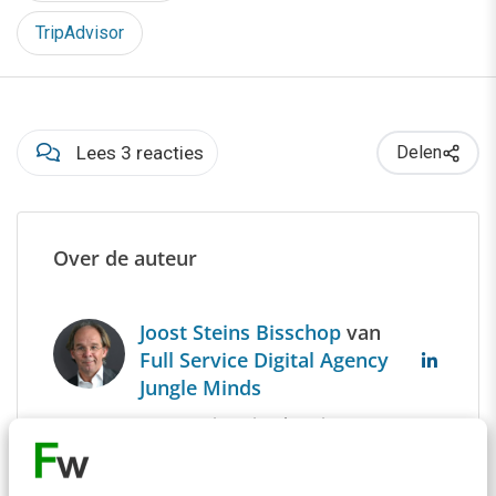
Bekijk deze topics of volg ze via een
NieuwsAlert
Contactgegevens
Conversie
Customer experience
Facebook
Facebook login
KLM
Login
Marketing
Online marketing
Privacy
Reizen
Social login
Social media
Tech
Toerisme
TripAdvisor