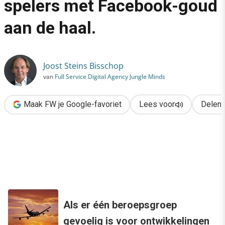
spelers met Facebook-goud
›
aan de haal.
Wat nou privacy? Nieuwe spelers met Facebook-goud aan de ha
Joost Steins Bisschop
van
Full Service Digital Agency Jungle Minds
Maak FW je Google-favoriet
Lees voor
Delen
Leer in 1 uur hoe je content maakt die blijft
werken. Bekijk direct
Als er één beroepsgroep
gevoelig is voor ontwikkelingen